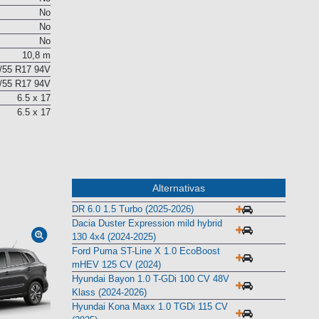
No
No
No
No
10,8 m
/55 R17 94V
/55 R17 94V
6.5 x 17
6.5 x 17
Alternativas
DR 6.0 1.5 Turbo (2025-2026)
Dacia Duster Expression mild hybrid
130 4x4 (2024-2025)
Ford Puma ST-Line X 1.0 EcoBoost
mHEV 125 CV (2024)
Hyundai Bayon 1.0 T-GDi 100 CV 48V
Klass (2024-2026)
Hyundai Kona Maxx 1.0 TGDi 115 CV