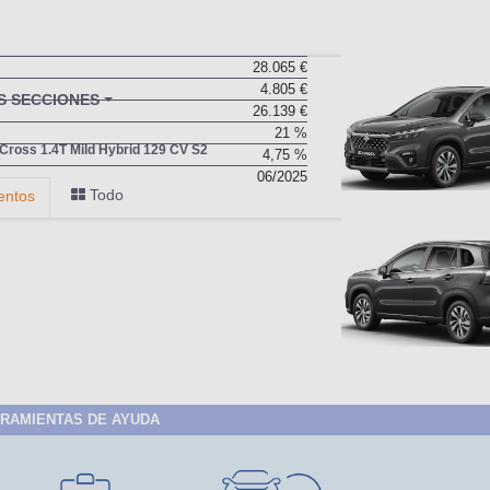
28.065 €
4.805 €
BU
S SECCIONES
26.139 €
infor
21 %
Cross 1.4T Mild Hybrid 129 CV S2
4,75 %
06/2025
Todo
entos
RAMIENTAS DE AYUDA