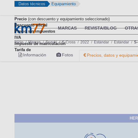
Datos técnicos
Equipamiento
Precio
(con descuento y equipamiento seleccionado)
Descuento oficial
MARCAS
REVISTA/BLOG
OTRA
Precio sin impuestos
IVA
Inicio
Marcas
Suzuki
S-Cross
2022
Estándar
Estándar
S-
Impuesto de matriculación
Tarifa de
Información
Fotos
Precios, datos y equipami
HER