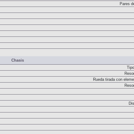
Embrague monodi
Pares d
Chasis
Tip
Resor
Rueda tirada con elemen
Resor
Dis