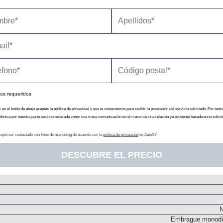
Inyección directa. Turbo
Motor Eléctrico 1
Generar corrie
14
N
N
os requeridos
Delanter
c en el botón de abajo aceptas la política de privacidad y que te contactemos para recibir la prestación del servicio solicitado. Por tanto
efónica por nuestra parte será considerada como una mera comunicación en el marco de una relación ya existente basada en tu solicit
Batería
Acumulador de i
epto ser contactado con fines de marketing de acuerdo con la
política de privacidad
de AutoXY
Cent
DESCUBRE EL PRECIO
N
Transmisión
N