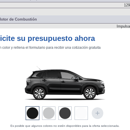
 del sistema de propulsión
129
otor de Combustión
Impulsa
icite su presupuesto ahora
129
n color y rellena el formulario para recibir una cotización gratuita
2.000
Delanter
Es posible que algunos colores no estén disponibles para la oferta seleccionada.
Dos árboles de levas