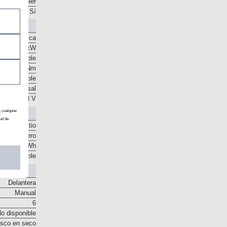
. Intercooler
Sí
nte eléctrica
 CV / 10 kW
o disponible
53 Nm
o disponible
o transversal
48 V
, cualquier
ud de
ones de litio
ral delantero
0,38 kWh
o disponible
Delantera
Manual
6
o disponible