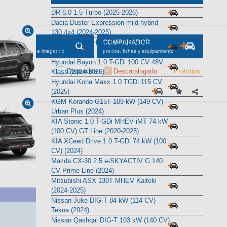
Alternativas
DR 6.0 1.5 Turbo (2025-2026)
Dacia Duster Expression mild hybrid
130 4x4 (2024-2025)
Ford Puma ST-Line X 1.0 EcoBoost
SCADOR
COMPARADOR
mHEV 125 CV (2024)
maciones, fichas e imágenes
precios, fichas y equipamiento
Hyundai Bayon 1.0 T-GDi 100 CV 48V
Disponible
Descatalogado
Prototipo
Klass (2024-2026)
Hyundai Kona Maxx 1.0 TGDi 115 CV
(2025)
KGM Korando G15T 109 kW (149 CV)
Urban Plus (2024)
KIA Stonic 1.0 T-GDi MHEV iMT 74 kW
(100 CV) GT Line (2020-2025)
KIA XCeed Drive 1.0 T-GDi 74 kW (100
CV) (2024)
Mazda CX-30 2.5 e-SKYACTIV G 140
CV Prime-Line (2024)
Mitsubishi ASX 130T MHEV Kaiteki
(2024-2025)
Nissan Juke DIG-T 84 kW (114 CV)
Tekna (2024)