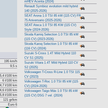
Nissan Qashqai DIG-T 103 kW (140 CV)
mHEV Acenta (2024)
Renault Symbioz evolution mild hybrid
140 (2025-2026)
SEAT Arona 1.0 TSI 85 kW (115 CV) FR
75 Aniversario (2025-2026)
SEAT Ateca 1.0 TSI 85 KW (115 CV)
Style (2024-2026)
Skoda Kamiq Selection 1.0 TSI 85 kW
(115 CV) (2023-2026)
Skoda Karoq Selection 1.0 TSI 85 kW
(116 CV) (2024)
Suzuki S-Cross 1.4T Mild Hybrid 110
CV S1 (2025)
195 km/h
Suzuki Vitara 1.4T Mild Hybrid 110 CV
9,5 s
S2 (2025)
Volkswagen T-Cross R-Line 1.0 TSI 115
5,4 l/100 km
CV (2023)
6 l/100 km
Volkswagen T-Roc 1.0 TSI 85 kW (115
4,7 l/100 km
CV) (2024-2026)
4,6 l/100 km
Volkswagen Taigo Más 1.0 TSI 85 kW
5,8 l/100 km
(115 CV) DSG 7 vel. (2024)
121 gr/km