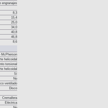
sco en seco
e engranajes
8,3
15,4
25,0
34,0
40,8
46,8
8,6
o McPherson
te helicoidal
to torsional
te helicoidal
Sí
No
co ventilado
Disco
Cremallera
Eléctrica