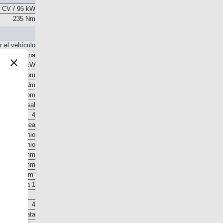
 CV / 95 kW
235 Nm
r el vehículo
Gasolina
 CV / 95 kW
5.500 rpm
235 Nm
 - 3.000 rpm
o transversal
4
En línea
Aluminio
Aluminio
73 mm
82 mm
1.373 cm³
10,9 a 1
4
 en la culata