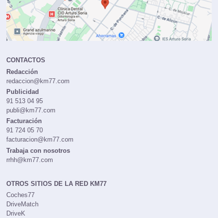
CONTACTOS
Redacción
redaccion@km77.com
Publicidad
91 513 04 95
publi@km77.com
Facturación
91 724 05 70
facturacion@km77.com
Trabaja con nosotros
rrhh@km77.com
OTROS SITIOS DE LA RED KM77
Coches77
DriveMatch
DriveK