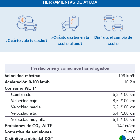
HERRAMIENTAS DE AYUDA
¿Cuánto gastas en tu
Disfruta el cambio de
¿Cuánto vale tu coche?
coche al año?
coche
Prestaciones y consumos homologados
Velocidad máxima
196 km/h
Aceleración 0-100 km/h
10,2 s
Consumo WLTP
Combinado
6,3 l/100 km
Velocidad baja
8,5 l/100 km
Velocidad media
6,2 l/100 km
Velocidad alta
5,4 l/100 km
Velocidad muy alta
6,4 l/100 km
Emisiones de CO₂ WLTP
142 gr/km
Normativa de emisiones
Euro 6
ECO
Distintivo ambiental DGT