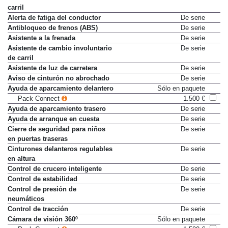
carril
Alerta de fatiga del conductor
De serie
Antibloqueo de frenos (ABS)
De serie
Asistente a la frenada
De serie
Asistente de cambio involuntario
De serie
de carril
Asistente de luz de carretera
De serie
Aviso de cinturón no abrochado
De serie
Ayuda de aparcamiento delantero
Sólo en paquete
Pack Connect
1.500 €
Ayuda de aparcamiento trasero
De serie
Ayuda de arranque en cuesta
De serie
Cierre de seguridad para niños
De serie
en puertas traseras
Cinturones delanteros regulables
De serie
en altura
Control de crucero inteligente
De serie
Control de estabilidad
De serie
Control de presión de
De serie
neumáticos
Control de tracción
De serie
Cámara de visión 360º
Sólo en paquete