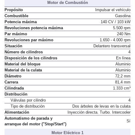
Motor de Combustión
Propósito
Impulsar el vehículo
Combustible
Gasolina
Potencia máxima
140 CV / 103 kW
Revoluciones potencia máxima
5.500 rpm
Par máximo
240 Nm
Revoluciones par máximo
1.650 - 4.000 rpm
Situación
Delantero transversal
Número de cilindros
4
Disposición de los cilindros
En línea
Material del bloque
Aluminio
Material de la culata
Aluminio
Diámetro
72,2 mm
Carrera
81,4 mm
Cilindrada
1.333 cm³
Distribución
Válvulas por cilindro
4
Tipo de distribución
Dos árboles de levas en la culata
Alimentación
Inyección directa. Turbo. Intercooler
Automatismo de parada y
Sí
arranque del motor ("Stop/Start")
Motor Eléctrico 1