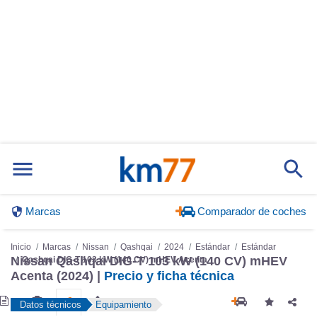
Marcas
Comparador de coches
Inicio
Marcas
Nissan
Qashqai
2024
Estándar
Estándar
Nissan Qashqai DIG-T 103 kW (140 CV) mHEV
Qashqai DIG-T 103 kW (140 CV) mHEV Acenta
Acenta (2024) |
Precio y ficha técnica
Datos técnicos
Equipamiento