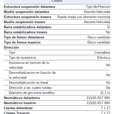
Chasis
Estructura suspensión delantera
Tipo McPherson
Muelle suspensión delantera
Resorte helicoidal
Estructura suspensión trasera
Rueda tirada con elemento torsional
Muelle suspensión trasera
Resorte helicoidal
Barra estabilizadora delantera
Sí
Barra estabilizadora trasera
No
Tipo de frenos delanteros
Disco ventilado
Tipo de frenos traseros
Disco ventilado
Dirección
Tipo
Cremallera
Tipo de asistencia
Eléctrica
Asistencia en función de la
No
velocidad
Desmultiplicacion en función de
No
la velocidad
Desmultiplicación no lineal
No
Dirección a las cuatro ruedas
No
Diámetro de giro entre bordillos
11,1 m
Neumáticos delanteros
215/65 R17 99V
Neumáticos traseros
215/65 R17 99V
Llantas delanteras
7 x 17
Llantas Traseras
7 x 17