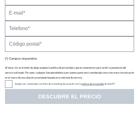
(*) Campos requeridos
Al hacer clic en el botón de abajo aceptas la política de privacidad y que te contactemos para recibir la prestación del
servicio solicitado. Por tanto, cualquier llamada telefónica por nuestra parte será considerada como una mera comunicación
en el marco de una relación ya existente basada en tu solicitud de servicio.
Acepto ser contactado con fines de marketing de acuerdo con la
política de privacidad
de AutoXY
DESCUBRE EL PRECIO