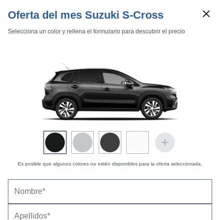
Oferta del mes Suzuki S-Cross
Selecciona un color y rellena el formulario para descubrir el precio
Marcas
Comparador de coches
Inicio
Marcas
Suzuki
S-Cross
2022
Estándar
Suzuki S-Cross (2022) |
Fotos Exteriores
Exteriores
Interiores
Técnicas
Es posible que algunos colores no estén disponibles para la oferta seleccionada.
Rojo Energetic Metalizado -
35 fotos