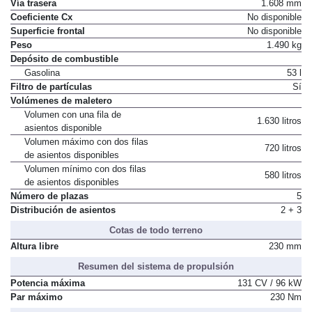
Vía trasera
1.608 mm
Coeficiente Cx
No disponible
Superficie frontal
No disponible
Peso
1.490 kg
Depósito de combustible
Gasolina
53 l
Filtro de partículas
Sí
Volúmenes de maletero
Volumen con una fila de
1.630 litros
asientos disponible
Volumen máximo con dos filas
720 litros
de asientos disponibles
Volumen mínimo con dos filas
580 litros
de asientos disponibles
Número de plazas
5
Distribución de asientos
2 + 3
Cotas de todo terreno
Altura libre
230 mm
Resumen del sistema de propulsión
Potencia máxima
131 CV / 96 kW
Par máximo
230 Nm