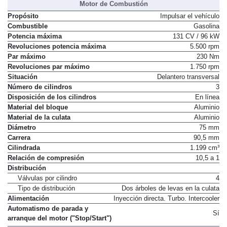
Motor de Combustión
Propósito
Impulsar el vehículo
Combustible
Gasolina
Potencia máxima
131 CV / 96 kW
Revoluciones potencia máxima
5.500 rpm
Par máximo
230 Nm
Revoluciones par máximo
1.750 rpm
Situación
Delantero transversal
Número de cilindros
3
Disposición de los cilindros
En línea
Material del bloque
Aluminio
Material de la culata
Aluminio
Diámetro
75 mm
Carrera
90,5 mm
Cilindrada
1.199 cm³
Relación de compresión
10,5 a 1
Distribución
Válvulas por cilindro
4
Tipo de distribución
Dos árboles de levas en la culata
Alimentación
Inyección directa. Turbo. Intercooler
Automatismo de parada y
Sí
arranque del motor ("Stop/Start")