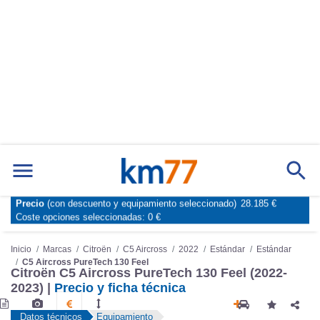
Precio
(con descuento y equipamiento seleccionado)
28.185 €
Marcas
Comparador de coches
Coste opciones seleccionadas:
0 €
Inicio
Marcas
Citroën
C5 Aircross
2022
Estándar
Estándar
C5 Aircross PureTech 130 Feel
Citroën C5 Aircross PureTech 130 Feel (2022-
2023) |
Precio y ficha técnica
Datos técnicos
Equipamiento