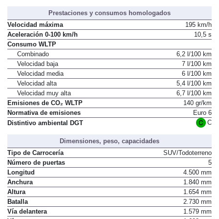
Prestaciones y consumos homologados
Velocidad máxima
195 km/h
Aceleración 0-100 km/h
10,5 s
Consumo WLTP
Combinado
6,2 l/100 km
Velocidad baja
7 l/100 km
Velocidad media
6 l/100 km
Velocidad alta
5,4 l/100 km
Velocidad muy alta
6,7 l/100 km
Emisiones de CO₂ WLTP
140 gr/km
Normativa de emisiones
Euro 6
C
Distintivo ambiental DGT
Dimensiones, peso, capacidades
Tipo de Carrocería
SUV/Todoterreno
Número de puertas
5
Longitud
4.500 mm
Anchura
1.840 mm
Altura
1.654 mm
Batalla
2.730 mm
Vía delantera
1.579 mm