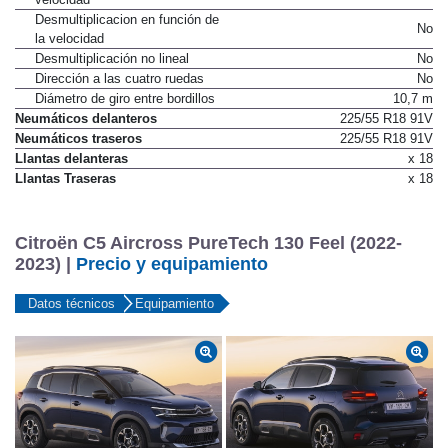
Desmultiplicacion en función de
No
la velocidad
Desmultiplicación no lineal
No
Dirección a las cuatro ruedas
No
Diámetro de giro entre bordillos
10,7 m
Neumáticos delanteros
225/55 R18 91V
Neumáticos traseros
225/55 R18 91V
Llantas delanteras
x 18
Llantas Traseras
x 18
Citroën C5 Aircross PureTech 130 Feel (2022-
2023) |
Precio y equipamiento
Datos técnicos
Equipamiento