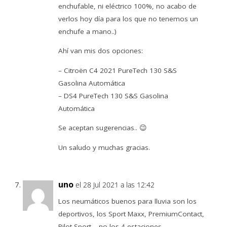
enchufable, ni eléctrico 100%, no acabo de
verlos hoy día para los que no tenemos un
enchufe a mano..)
Ahí van mis dos opciones:
– Citroën C4 2021 PureTech 130 S&S
Gasolina Automática
– DS4 PureTech 130 S&S Gasolina
Automática
Se aceptan sugerencias.. 😉
Un saludo y muchas gracias.
uno
el 28 Jul 2021 a las 12:42
Los neumáticos buenos para lluvia son los
deportivos, los Sport Maxx, PremiumContact,
Pilot Sport… no los 4 estaciones.