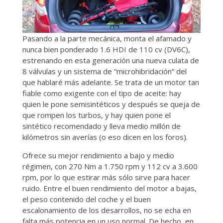
Pasando a la parte mecánica, monta el afamado y
nunca bien ponderado 1.6 HDI de 110 cv (DV6C),
estrenando en esta generación una nueva culata de
8 válvulas y un sistema de “microhibridación” del
que hablaré más adelante. Se trata de un motor tan
fiable como exigente con el tipo de aceite: hay
quien le pone semisintéticos y después se queja de
que rompen los turbos, y hay quien pone el
sintético recomendado y lleva medio millón de
kilómetros sin averías (o eso dicen en los foros).
Ofrece su mejor rendimiento a bajo y medio
régimen, con 270 Nm a 1.750 rpm y 112 cv a 3.600
rpm, por lo que estirar más sólo sirve para hacer
ruido. Entre el buen rendimiento del motor a bajas,
el peso contenido del coche y el buen
escalonamiento de los desarrollos, no se echa en
falta más potencia en un uso normal. De hecho, en