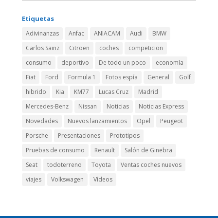
Etiquetas
Adivinanzas
Anfac
ANIACAM
Audi
BMW
Carlos Sainz
Citroën
coches
competicion
consumo
deportivo
De todo un poco
economía
Fiat
Ford
Formula 1
Fotos espía
General
Golf
hibrido
Kia
KM77
Lucas Cruz
Madrid
Mercedes-Benz
Nissan
Noticias
Noticias Express
Novedades
Nuevos lanzamientos
Opel
Peugeot
Porsche
Presentaciones
Prototipos
Pruebas de consumo
Renault
Salón de Ginebra
Seat
todoterreno
Toyota
Ventas coches nuevos
viajes
Volkswagen
Vídeos