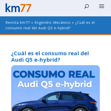
Revista km77
»
Engendro Mecánico
»
¿Cuál es el
consumo real del Audi Q5 e-hybrid?
¿Cuál es el consumo real del
Audi Q5 e-hybrid?