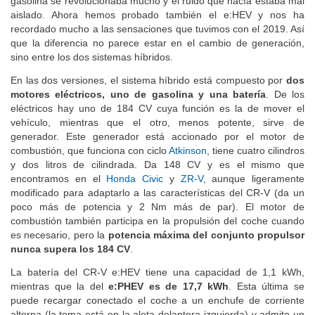
gasolina se revolucionaba mucho y el ruido que hacía estaba mal
aislado. Ahora hemos probado también el e:HEV y nos ha
recordado mucho a las sensaciones que tuvimos con el 2019. Así
que la diferencia no parece estar en el cambio de generación,
sino entre los dos sistemas híbridos.
En las dos versiones, el sistema híbrido está compuesto por
dos
motores eléctricos, uno de gasolina y una batería
. De los
eléctricos hay uno de 184 CV cuya función es la de mover el
vehículo, mientras que el otro, menos potente, sirve de
generador. Este generador está accionado por el motor de
combustión, que funciona con ciclo
Atkinson
, tiene cuatro cilindros
y dos litros de cilindrada. Da 148 CV y es el mismo que
encontramos en el
Honda Civic
y
ZR-V
, aunque ligeramente
modificado para adaptarlo a las características del CR-V (da un
poco más de potencia y 2 Nm más de par). El motor de
combustión también participa en la propulsión del coche cuando
es necesario, pero la
potencia máxima del conjunto propulsor
nunca supera los 184 CV
.
La batería del CR-V e:HEV tiene una capacidad de 1,1 kWh,
mientras que la del
e:PHEV es de 17,7 kWh
. Esta última se
puede recargar conectado el coche a un enchufe de corriente
alterna (la toma está en la aleta delantera izquierda) y admite un