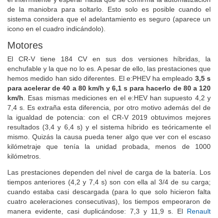
de la maniobra para soltarlo. Esto solo es posible cuando el
sistema considera que el adelantamiento es seguro (aparece un
icono en el cuadro indicándolo).
Motores
El CR-V tiene 184 CV en sus dos versiones híbridas, la
enchufable y la que no lo es. A pesar de ello, las prestaciones que
hemos medido han sido diferentes. El e:PHEV ha empleado
3,5 s
para acelerar de 40 a 80 km/h y 6,1 s para hacerlo de 80 a 120
km/h
. Esas mismas mediciones en el e:HEV han supuesto 4,2 y
7,4 s. Es extraña esta diferencia, por otro motivo además del de
la igualdad de potencia: con el CR-V 2019 obtuvimos mejores
resultados (3,4 y 6,4 s) y el sistema híbrido es teóricamente el
mismo. Quizás la causa pueda tener algo que ver con el escaso
kilómetraje que tenía la unidad probada, menos de 1000
kilómetros.
Las prestaciones dependen del nivel de carga de la batería. Los
tiempos anteriores (4,2 y 7,4 s) son con ella al 3/4 de su carga;
cuando estaba casi descargada (para lo que solo hicieron falta
cuatro aceleraciones consecutivas), los tiempos empeoraron de
manera evidente, casi duplicándose: 7,3 y 11,9 s. El
Renault