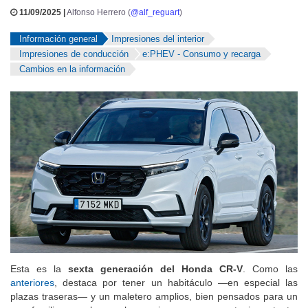
11/09/2025 |
Alfonso Herrero (
@alf_reguart
)
Información general
Impresiones del interior
Impresiones de conducción
e:PHEV - Consumo y recarga
Cambios en la información
Esta es la
sexta generación del Honda CR-V
. Como las
anteriores
, destaca por tener un habitáculo —en especial las
plazas traseras— y un maletero amplios, bien pensados para un