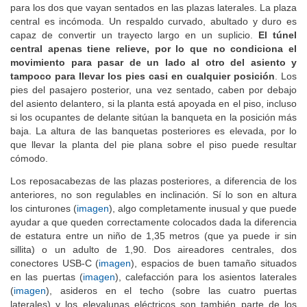
para los dos que vayan sentados en las plazas laterales. La plaza
central es incómoda. Un respaldo curvado, abultado y duro es
capaz de convertir un trayecto largo en un suplicio.
El túnel
central apenas tiene relieve, por lo que no condiciona el
movimiento para pasar de un lado al otro del asiento y
tampoco para llevar los pies casi en cualquier posición
. Los
pies del pasajero posterior, una vez sentado, caben por debajo
del asiento delantero, si la planta está apoyada en el piso, incluso
si los ocupantes de delante sitúan la banqueta en la posición más
baja. La altura de las banquetas posteriores es elevada, por lo
que llevar la planta del pie plana sobre el piso puede resultar
cómodo.
Los reposacabezas de las plazas posteriores, a diferencia de los
anteriores, no son regulables en inclinación. Sí lo son en altura
los cinturones (
imagen
), algo completamente inusual y que puede
ayudar a que queden correctamente colocados dada la diferencia
de estatura entre un niño de 1,35 metros (que ya puede ir sin
sillita) o un adulto de 1,90. Dos aireadores centrales, dos
conectores USB-C (
imagen
), espacios de buen tamaño situados
en las puertas (
imagen
), calefacción para los asientos laterales
(
imagen
), asideros en el techo (sobre las cuatro puertas
laterales) y los elevalunas eléctricos son también parte de los