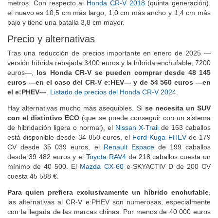
metros. Con respecto al
Honda CR-V 2018
(quinta generación),
el nuevo es 10,5 cm más largo, 1,0 cm más ancho y 1,4 cm más
bajo y tiene una batalla 3,8 cm mayor.
Precio y alternativas
Tras una reducción de precios importante en enero de 2025 —
versión híbrida rebajada 3400 euros y la híbrida enchufable, 7200
euros—,
los Honda CR-V se pueden comprar desde 48 145
euros —en el caso del CR-V e:HEV— y de 54 560 euros —en
el e:PHEV—
.
Listado de precios del Honda CR-V 2024
.
Hay alternativas mucho más asequibles. Si
se necesita un SUV
con el distintivo ECO
(que se puede conseguir con un sistema
de hibridación ligera o normal), el
Nissan X-Trail
de 163 caballos
está disponible desde 34 850 euros, el
Ford Kuga FHEV
de 179
CV desde 35 039 euros, el
Renault Espace
de 199 caballos
desde 39 482 euros y el
Toyota RAV4
de 218 caballos cuesta un
mínimo de 40 500. El
Mazda CX-60
e-SKYACTIV D de 200 CV
cuesta 45 588 €.
Para quien prefiera exclusivamente un híbrido enchufable
,
las alternativas al CR-V e:PHEV son numerosas, especialmente
con la llegada de las marcas chinas. Por menos de 40 000 euros