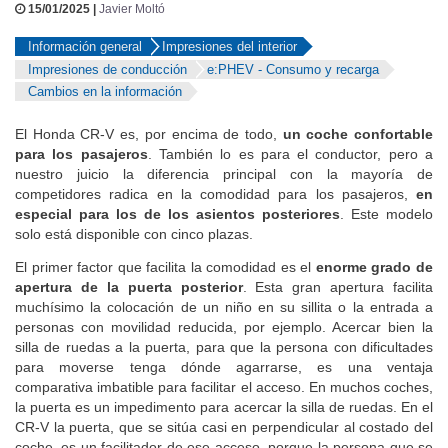
15/01/2025 |
Javier Moltó
Información general
Impresiones del interior
Impresiones de conducción
e:PHEV - Consumo y recarga
Cambios en la información
El Honda CR-V es, por encima de todo,
un coche confortable
para los pasajeros
. También lo es para el conductor, pero a
nuestro juicio la diferencia principal con la mayoría de
competidores radica en la comodidad para los pasajeros,
en
especial para los de los asientos posteriores
. Este modelo
solo está disponible con cinco plazas.
El primer factor que facilita la comodidad es el
enorme grado de
apertura de la puerta posterior
. Esta gran apertura facilita
muchísimo la colocación de un niño en su sillita o la entrada a
personas con movilidad reducida, por ejemplo. Acercar bien la
silla de ruedas a la puerta, para que la persona con dificultades
para moverse tenga dónde agarrarse, es una ventaja
comparativa imbatible para facilitar el acceso. En muchos coches,
la puerta es un impedimento para acercar la silla de ruedas. En el
CR-V la puerta, que se sitúa casi en perpendicular al costado del
coche, es un facilitador de ese acceso, porque la persona que se