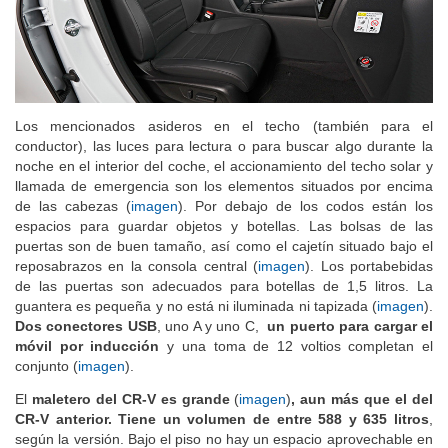
Los mencionados asideros en el techo (también para el
conductor), las luces para lectura o para buscar algo durante la
noche en el interior del coche, el accionamiento del techo solar y
llamada de emergencia son los elementos situados por encima
de las cabezas (
imagen
). Por debajo de los codos están los
espacios para guardar objetos y botellas. Las bolsas de las
puertas son de buen tamaño, así como el cajetín situado bajo el
reposabrazos en la consola central (
imagen
). Los portabebidas
de las puertas son adecuados para botellas de 1,5 litros. La
guantera es pequeña y no está ni iluminada ni tapizada (
imagen
).
Dos conectores USB
, uno A y uno C,
un puerto para cargar el
móvil por inducción
y una toma de 12 voltios completan el
conjunto (
imagen
).
El
maletero del CR-V es grande
(
imagen
)
, aun más que el del
CR-V anterior. Tiene un volumen de entre 588 y 635 litros
,
según la versión. Bajo el piso no hay un espacio aprovechable en