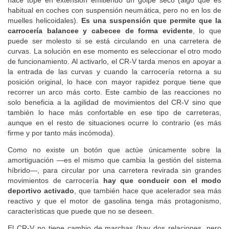
habitual en coches con suspensión neumática, pero no en los de
muelles helicoidales).
Es una suspensión que permite que la
carrocería balancee y cabecee de forma evidente
, lo que
puede ser molesto si se está circulando en una carretera de
curvas. La solución en ese momento es seleccionar el otro modo
de funcionamiento. Al activarlo, el CR-V tarda menos en apoyar a
la entrada de las curvas y cuando la carrocería retorna a su
posición original, lo hace con mayor rapidez porque tiene que
recorrer un arco más corto. Este cambio de las reacciones no
solo beneficia a la agilidad de movimientos del CR-V sino que
también lo hace más confortable en ese tipo de carreteras,
aunque en el resto de situaciones ocurre lo contrario (es más
firme y por tanto más incómoda).
Como no existe un botón que actúe únicamente sobre la
amortiguación —es el mismo que cambia la gestión del sistema
híbrido—, para circular por una carretera revirada sin grandes
movimientos de carrocería
hay que conducir con el modo
deportivo activado
, que también hace que acelerador sea más
reactivo y que el motor de gasolina tenga más protagonismo,
características que puede que no se deseen.
El CR-V no tiene cambio de marchas (hay dos relaciones, pero