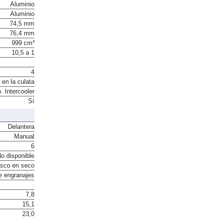
Aluminio
Aluminio
74,5 mm
76,4 mm
999 cm³
10,5 a 1
4
 en la culata
. Intercooler
Sí
Delantera
Manual
6
o disponible
sco en seco
e engranajes
7,8
15,1
23,0