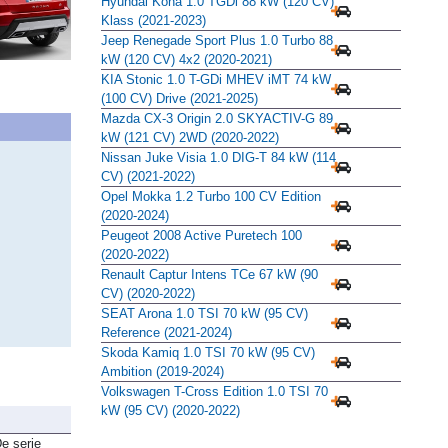
Hyundai Kona 1.0 TGDi 88 kW (120 CV)
Klass (2021-2023)
Jeep Renegade Sport Plus 1.0 Turbo 88
kW (120 CV) 4x2 (2020-2021)
KIA Stonic 1.0 T-GDi MHEV iMT 74 kW
(100 CV) Drive (2021-2025)
Mazda CX-3 Origin 2.0 SKYACTIV-G 89
kW (121 CV) 2WD (2020-2022)
Nissan Juke Visia 1.0 DIG-T 84 kW (114
CV) (2021-2022)
Opel Mokka 1.2 Turbo 100 CV Edition
(2020-2024)
Peugeot 2008 Active Puretech 100
(2020-2022)
Renault Captur Intens TCe 67 kW (90
CV) (2020-2022)
SEAT Arona 1.0 TSI 70 kW (95 CV)
Reference (2021-2024)
Skoda Kamiq 1.0 TSI 70 kW (95 CV)
Ambition (2019-2024)
Volkswagen T-Cross Edition 1.0 TSI 70
kW (95 CV) (2020-2022)
e serie