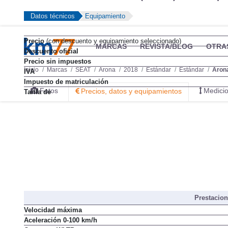
Datos técnicos
Equipamiento
Precio
(con descuento y equipamiento seleccionado)
MARCAS
REVISTA/BLOG
OTRA
Descuento oficial
Precio sin impuestos
Inicio
Marcas
SEAT
Arona
2018
Estándar
Estándar
Arona
IVA
Impuesto de matriculación
Fotos
Medicio
Precios, datos y equipamientos
Tarifa de
Prestacio
Velocidad máxima
Aceleración 0-100 km/h