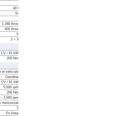
40 l
Sí
1.280 litros
400 litros
5
2 + 3
 CV / 81 kW
200 Nm
r el vehículo
Gasolina
 CV / 81 kW
5.500 rpm
200 Nm
 - 3.500 rpm
o transversal
3
En línea