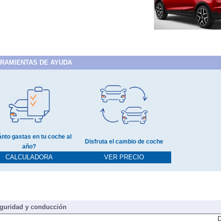
RAMIENTAS DE AYUDA
nto gastas en tu coche al
Disfruta el cambio de coche
año?
CALCULADORA
VER PRECIO
guridad y conducción
D