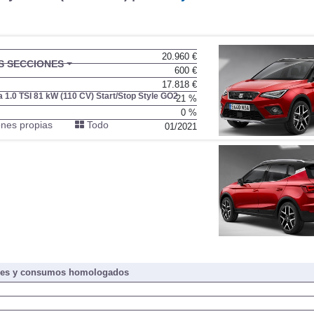
20.960 €
BU
S SECCIONES
600 €
infor
17.818 €
 1.0 TSI 81 kW (110 CV) Start/Stop Style GO2
21 %
0 %
nes propias
Todo
01/2021
nes y consumos homologados