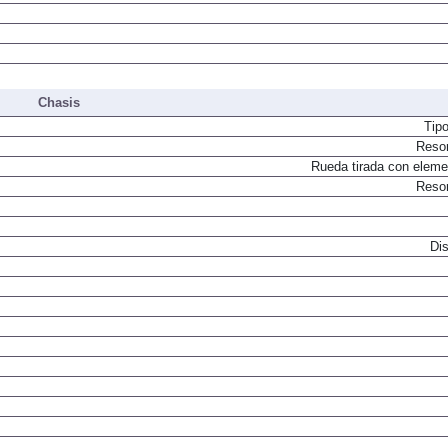
Chasis
Tip
Resor
Rueda tirada con elemen
Resor
Dis