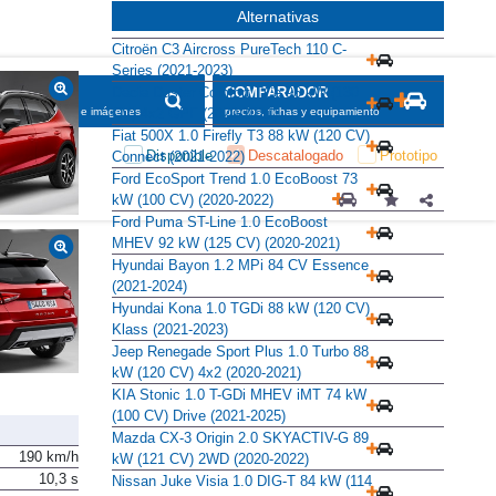
Alternativas
Citroën C3 Aircross PureTech 110 C-
Series (2021-2023)
Dacia Duster Comfort TCe 96 kW (130
SCADOR
COMPARADOR
CV) 4x2 GPF (2020-2021)
maciones, fichas e imágenes
precios, fichas y equipamiento
Fiat 500X 1.0 Firefly T3 88 kW (120 CV)
Disponible
Descatalogado
Prototipo
Connect (2021-2022)
Ford EcoSport Trend 1.0 EcoBoost 73
kW (100 CV) (2020-2022)
Ford Puma ST-Line 1.0 EcoBoost
MHEV 92 kW (125 CV) (2020-2021)
Hyundai Bayon 1.2 MPi 84 CV Essence
(2021-2024)
Hyundai Kona 1.0 TGDi 88 kW (120 CV)
Klass (2021-2023)
Jeep Renegade Sport Plus 1.0 Turbo 88
kW (120 CV) 4x2 (2020-2021)
KIA Stonic 1.0 T-GDi MHEV iMT 74 kW
(100 CV) Drive (2021-2025)
Mazda CX-3 Origin 2.0 SKYACTIV-G 89
190 km/h
kW (121 CV) 2WD (2020-2022)
10,3 s
Nissan Juke Visia 1.0 DIG-T 84 kW (114