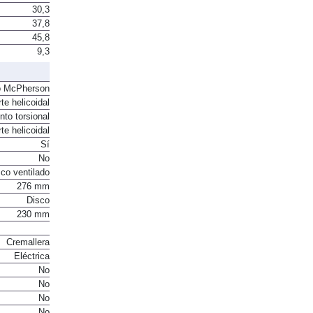
30,3
37,8
45,8
9,3
o McPherson
te helicoidal
to torsional
te helicoidal
Sí
No
co ventilado
276 mm
Disco
230 mm
Cremallera
Eléctrica
No
No
No
No