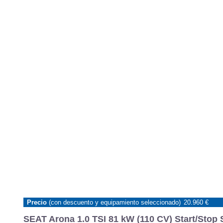
Precio
(con descuento y equipamiento seleccionado)
20.960 €
SEAT Arona 1.0 TSI 81 kW (110 CV) Start/Stop 