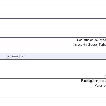
Dos árboles de levas
Inyección directa. Turbo
Transmisión
N
Embrague monodi
Pares d