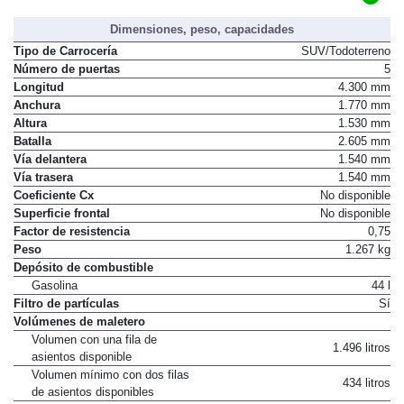
Dimensiones, peso, capacidades
Tipo de Carrocería
SUV/Todoterreno
Número de puertas
5
Longitud
4.300 mm
Anchura
1.770 mm
Altura
1.530 mm
Batalla
2.605 mm
Vía delantera
1.540 mm
Vía trasera
1.540 mm
Coeficiente Cx
No disponible
Superficie frontal
No disponible
Factor de resistencia
0,75
Peso
1.267 kg
Depósito de combustible
Gasolina
44 l
Filtro de partículas
Sí
Volúmenes de maletero
Volumen con una fila de
1.496 litros
asientos disponible
Volumen mínimo con dos filas
434 litros
de asientos disponibles