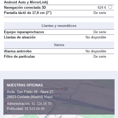
Android Auto y MirrorLink)
Navegación conectada 3D
624 €
Pantalla táctil de 17,8 cm (7")
De serie
Llantas y neumáticos
Equipo reparapinchazos
De serie
Llantas de aleación
No disponible
Varios
Alarma antirrobo
No disponible
Filtro de partículas
De serie
NUESTRAS OFICINAS
Avda. San Pablo 28 - Nave 27,
28823 Coslada (Madrid)
Mapa
Administración:
91 724 05 70
Publicidad:
91 513 04 95