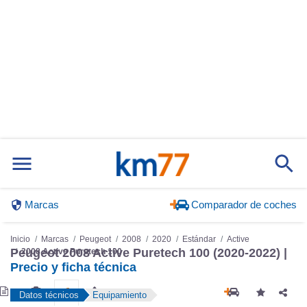
Marcas
Comparador de coches
Inicio
Marcas
Peugeot
2008
2020
Estándar
Active
Peugeot 2008 Active Puretech 100 (2020-2022) |
2008 Active Puretech 100
Precio y ficha técnica
Datos técnicos
Equipamiento