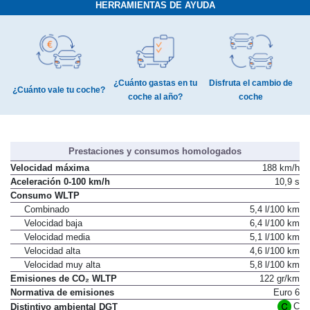
HERRAMIENTAS DE AYUDA
¿Cuánto gastas en tu
Disfruta el cambio de
¿Cuánto vale tu coche?
coche al año?
coche
Prestaciones y consumos homologados
Velocidad máxima
188 km/h
Aceleración 0-100 km/h
10,9 s
Consumo WLTP
Combinado
5,4 l/100 km
Velocidad baja
6,4 l/100 km
Velocidad media
5,1 l/100 km
Velocidad alta
4,6 l/100 km
Velocidad muy alta
5,8 l/100 km
Emisiones de CO₂ WLTP
122 gr/km
Normativa de emisiones
Euro 6
C
Distintivo ambiental DGT