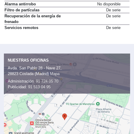
Alarma antirrobo
No disponible
Filtro de partículas
De serie
Recuperación de la energía de
De serie
frenado
Servicios remotos
De serie
NUESTRAS OFICINAS
Avda. San Pablo 28 - Nave 27,
28823 Coslada (Madrid)
Mapa
Administración:
91 724 05 70
Publicidad:
91 513 04 95