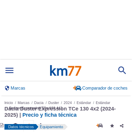
Marcas
Comparador de coches
Inicio
Marcas
Dacia
Duster
2024
Estándar
Estándar
Dacia Duster Expression TCe 130 4x2 (2024-
Duster Expression TCe 130 4x2
2025) |
Precio y ficha técnica
Datos técnicos
Equipamiento