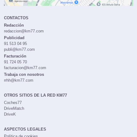
CONTACTOS
Redacción
redaccion@km77.com
Publicidad
91 513 04 95
publi@km77.com
Facturación
91 724 05 70
facturacion@km77.com
Trabaja con nosotros
rrhh@km77.com
OTROS SITIOS DE LA RED KM77
Coches77
DriveMatch
DriveK
ASPECTOS LEGALES
Política de cookies