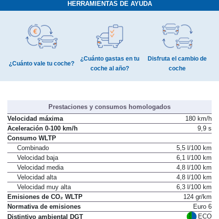
HERRAMIENTAS DE AYUDA
¿Cuánto gastas en tu
Disfruta el cambio de
¿Cuánto vale tu coche?
coche al año?
coche
Prestaciones y consumos homologados
Velocidad máxima
180 km/h
Aceleración 0-100 km/h
9,9 s
Consumo WLTP
Combinado
5,5 l/100 km
Velocidad baja
6,1 l/100 km
Velocidad media
4,8 l/100 km
Velocidad alta
4,8 l/100 km
Velocidad muy alta
6,3 l/100 km
Emisiones de CO₂ WLTP
124 gr/km
Normativa de emisiones
Euro 6
ECO
Distintivo ambiental DGT