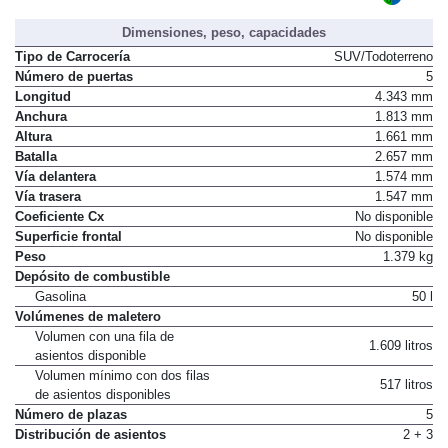
Dimensiones, peso, capacidades
Tipo de Carrocería
SUV/Todoterreno
Número de puertas
5
Longitud
4.343 mm
Anchura
1.813 mm
Altura
1.661 mm
Batalla
2.657 mm
Vía delantera
1.574 mm
Vía trasera
1.547 mm
Coeficiente Cx
No disponible
Superficie frontal
No disponible
Peso
1.379 kg
Depósito de combustible
Gasolina
50 l
Volúmenes de maletero
Volumen con una fila de
1.609 litros
asientos disponible
Volumen mínimo con dos filas
517 litros
de asientos disponibles
Número de plazas
5
Distribución de asientos
2 + 3