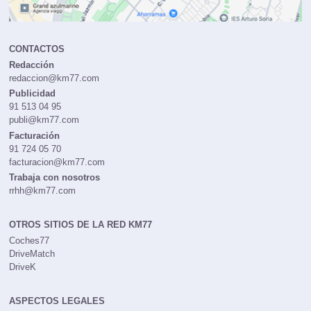
CONTACTOS
Redacción
redaccion@km77.com
Publicidad
91 513 04 95
publi@km77.com
Facturación
91 724 05 70
facturacion@km77.com
Trabaja con nosotros
rrhh@km77.com
OTROS SITIOS DE LA RED KM77
Coches77
DriveMatch
DriveK