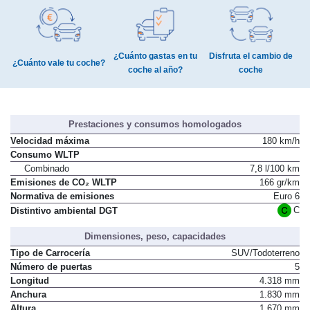
¿Cuánto gastas en tu
Disfruta el cambio de
¿Cuánto vale tu coche?
coche al año?
coche
Prestaciones y consumos homologados
Velocidad máxima
180 km/h
Consumo WLTP
Combinado
7,8 l/100 km
Emisiones de CO₂ WLTP
166 gr/km
Normativa de emisiones
Euro 6
C
Distintivo ambiental DGT
Dimensiones, peso, capacidades
Tipo de Carrocería
SUV/Todoterreno
Número de puertas
5
Longitud
4.318 mm
Anchura
1.830 mm