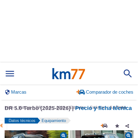
Marcas
Comparador de coches
Inicio
Marcas
DR
5.0
2022
Estándar
Estándar
5.0 Turbo
DR 5.0 Turbo (2025-2026) |
Precio y ficha técnica
Datos técnicos
Equipamiento