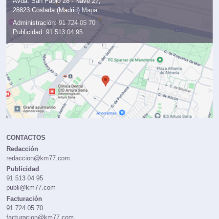
Avda. San Pablo 28 - Nave 27,
28823 Coslada (Madrid)
Mapa
Administración:
91 724 05 70
Publicidad:
91 513 04 95
CONTACTOS
Redacción
redaccion@km77.com
Publicidad
91 513 04 95
publi@km77.com
Facturación
91 724 05 70
facturacion@km77.com