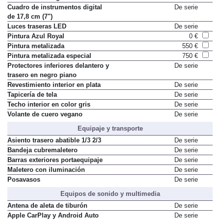
Cuadro de instrumentos digital
De serie
de 17,8 cm (7")
Luces traseras LED
De serie
Pintura Azul Royal
0 €
Pintura metalizada
550 €
Pintura metalizada especial
750 €
Protectores inferiores delantero y
De serie
trasero en negro piano
Revestimiento interior en plata
De serie
Tapicería de tela
De serie
Techo interior en color gris
De serie
Volante de cuero vegano
De serie
Equipaje y transporte
Asiento trasero abatible 1/3 2/3
De serie
Bandeja cubremaletero
De serie
Barras exteriores portaequipaje
De serie
Maletero con iluminación
De serie
Posavasos
De serie
Equipos de sonido y multimedia
Antena de aleta de tiburón
De serie
Apple CarPlay y Android Auto
De serie