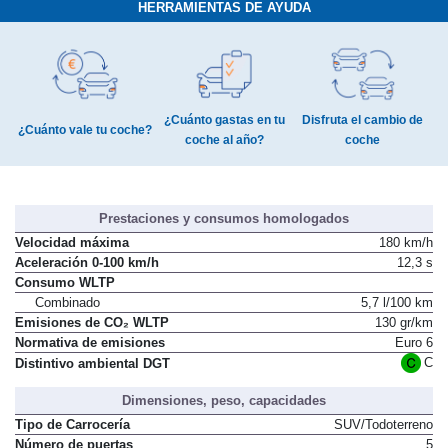
HERRAMIENTAS DE AYUDA
¿Cuánto gastas en tu
Disfruta el cambio de
¿Cuánto vale tu coche?
coche al año?
coche
Prestaciones y consumos homologados
Velocidad máxima
180 km/h
Aceleración 0-100 km/h
12,3 s
Consumo WLTP
Combinado
5,7 l/100 km
Emisiones de CO₂ WLTP
130 gr/km
Normativa de emisiones
Euro 6
C
Distintivo ambiental DGT
Dimensiones, peso, capacidades
Tipo de Carrocería
SUV/Todoterreno
Número de puertas
5