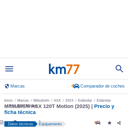
Marcas
Comparador de coches
Inicio
Marcas
Mitsubishi
ASX
2024
Estándar
Estándar
Mitsubishi ASX 120T Motion (2025) |
Precio y
ASX 120T Motion
ficha técnica
Datos técnicos
Equipamiento