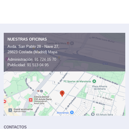
NUESTRAS OFICINAS
Avda. San Pablo 28 - Nave 27,
28823 Coslada (Madrid)
Mapa
Administración:
91 724 05 70
Publicidad:
91 513 04 95
CONTACTOS