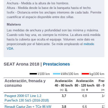
Anchura - Medida a la altura de los hombros.
Altura - Medida desde la base de la banqueta hasta el techo.
Isofix - Distancia entre los anclajes interiores de cada lado. Permite
cuantificar el espacio disponible entre dos sillas.
Maletero
Las medidas de anchura y profundidad son las mínima y máxima.
Cuando solo hay una, es siempre la mínima. La altura está medida
hasta la cubierta que oculta el equipaje. Volumen: este dato es
proporcionado por el fabricante. Se mide empleando el
método
VDA.
SEAT Arona 2018 |
Prestaciones
l/100 km
kWh/100 km
kg/100 km
Aceleración, frenada y
Aceleración
Aceleración
Frena
consumo
40 - 80 km/h
80 - 120 km/h
60 - 0 
(s)
(s)
(m)
Peugeot 2008 GT Line 1.2
3,7
6,9
14,6
PureTech 130 S&S (2016-2018)
Renault Captur Zen + TCe 96 kW
3,8
6,6
13,1