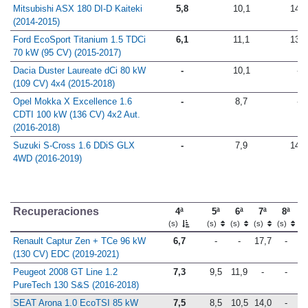
Mitsubishi ASX 180 DI-D Kaiteki
5,8
10,1
14,1
(2014-2015)
Ford EcoSport Titanium 1.5 TDCi
6,1
11,1
13,7
70 kW (95 CV) (2015-2017)
Dacia Duster Laureate dCi 80 kW
-
10,1
-
(109 CV) 4x4 (2015-2018)
Opel Mokka X Excellence 1.6
-
8,7
-
CDTI 100 kW (136 CV) 4x2 Aut.
(2016-2018)
Suzuki S-Cross 1.6 DDiS GLX
-
7,9
14,1
4WD (2016-2019)
Recuperaciones
4ª
5ª
6ª
7ª
8ª
(s)
(s)
(s)
(s)
(s)
Renault Captur Zen + TCe 96 kW
6,7
-
-
17,7
-
(130 CV) EDC (2019-2021)
Peugeot 2008 GT Line 1.2
7,3
9,5
11,9
-
-
PureTech 130 S&S (2016-2018)
SEAT Arona 1.0 EcoTSI 85 kW
7,5
8,5
10,5
14,0
-