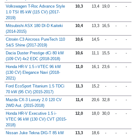
Volkswagen T-Roc Advance Style
10,3
13,4
19,0
-
-
1.0 TSI 85 kW (115 CV) (2017-
2019)
Mitsubishi ASX 180 DI-D Kaiteki
10,4
13,3
16,5
-
-
(2014-2015)
Citroën C3 Aircross PureTech 110
10,6
14,5
-
-
-
S&S Shine (2017-2019)
Dacia Duster Prestige dCi 80 kW
10,6
11,1
15,5
-
-
(109 CV) 4x2 EDC (2018-2018)
Honda HR-V 1.5 i-VTEC 96 kW
11,0
16,1
23,6
-
-
(130 CV) Elegance Navi (2018-
2021)
Ford EcoSport Titanium 1.5 TDCi
11,3
15,2
-
-
-
70 kW (95 CV) (2015-2017)
Mazda CX-3 Luxury 2.0 120 CV
11,4
20,6
32,8
-
-
2WD Aut. (2015-2018)
Honda HR-V Executive 1.5 i-
12,0
18,0
30,0
-
-
VTEC 96 kW (130 CV) CVT (2015-
2018)
Nissan Juke Tekna DIG-T 85 kW
13,3
18,6
-
-
-