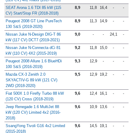
SEAT Arona 1.6 TDI 85 kW (115
8,9
11,8
16,4
-
-
CV) Start/Stop FR (2018-2018)
Peugeot 2008 GT Line PureTech
8,9
11,3
14,9
-
-
130 S&S (2019-2020)
Nissan Juke N-Design DIG-T 86
9,0
-
-
24,1
-
kW (117 CV) DCT7 (2019-2021)
Nissan Juke N-Connecta dCi 81
9,2
11,8
15,0
-
-
kW (110 CV) 4X2 (2015-2019)
Peugeot 2008 Allure 1.6 BlueHDi
9,3
12,9
-
-
-
100 S&S (2016-2019)
Mazda CX-3 Zenith 2.0
9,5
12,9
19,2
-
-
SKYACTIV-G 89 kW (121 CV)
2WD (2018-2020)
Fiat 500X 1.0 Firefly Turbo 88 kW
9,6
12,4
16,1
-
-
(120 CV) Cross (2018-2019)
Jeep Renegade 1.6 MultiJet 88
9,6
10,9
13,6
-
-
kW (120 CV) Limited 4x2 (2016-
2018)
SsangYong Tivoli G16 4x2 Limited
9,6
14,5
19,1
-
-
(2015-2018)