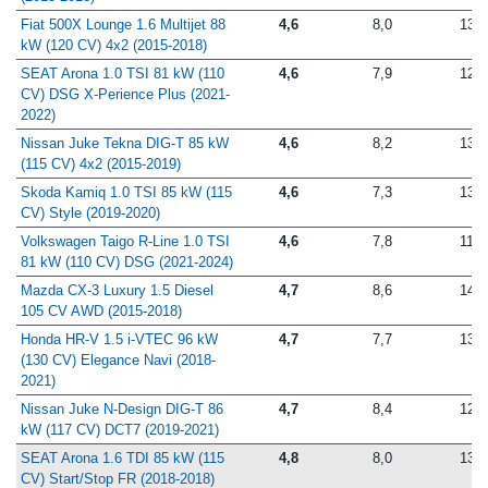
Fiat 500X Lounge 1.6 Multijet 88
4,6
8,0
13,7
kW (120 CV) 4x2 (2015-2018)
SEAT Arona 1.0 TSI 81 kW (110
4,6
7,9
12,9
CV) DSG X-Perience Plus (2021-
2022)
Nissan Juke Tekna DIG-T 85 kW
4,6
8,2
13,5
(115 CV) 4x2 (2015-2019)
Skoda Kamiq 1.0 TSI 85 kW (115
4,6
7,3
13,8
CV) Style (2019-2020)
Volkswagen Taigo R-Line 1.0 TSI
4,6
7,8
11,9
81 kW (110 CV) DSG (2021-2024)
Mazda CX-3 Luxury 1.5 Diesel
4,7
8,6
14,4
105 CV AWD (2015-2018)
Honda HR-V 1.5 i-VTEC 96 kW
4,7
7,7
13,3
(130 CV) Elegance Navi (2018-
2021)
Nissan Juke N-Design DIG-T 86
4,7
8,4
12,3
kW (117 CV) DCT7 (2019-2021)
SEAT Arona 1.6 TDI 85 kW (115
4,8
8,0
13,1
CV) Start/Stop FR (2018-2018)