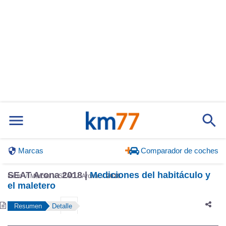
Marcas
Comparador de coches
SEAT Arona 2018 |
Mediciones del habitáculo y
Inicio
Marcas
SEAT
Arona
2018
el maletero
Resumen
Detalle