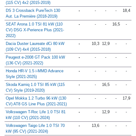
(115 CV) 4x2 (2015-2019)
DS 3 Crossback PureTech 130
-
-
-
-
18,4
Aut. La Première (2018-2019)
SEAT Arona 1.0 TSI 81 kW (110
-
-
-
16,5
-
CV) DSG X-Perience Plus (2021-
2022)
Dacia Duster Laureate dCi 80 kW
-
10,3
12,9
-
-
(109 CV) 4x4 (2015-2018)
Peugeot e-2008 GT Pack 100 kW
-
-
-
-
-
(136 CV) (2021-2022)
Honda HR-V 1.5 i-MMD Advance
-
-
-
-
-
Style (2021-2025)
Skoda Kamiq 1.0 TSI 85 kW (115
-
-
16,5
-
-
CV) Style (2019-2020)
Opel Mokka 1.2 Turbo 96 kW (130
-
-
-
-
17,9
CV) AT8 GS Line Plus (2021-2021)
Volkswagen T-Roc Life 1.0 TSI 81
-
-
12,9
-
-
kW (110 CV) (2021-2024)
Volkswagen Taigo Life 1.0 TSI 70
-
13,6
-
-
-
kW (95 CV) (2021-2024)