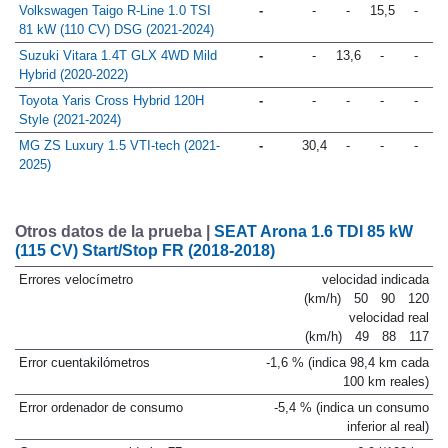
Volkswagen Taigo R-Line 1.0 TSI
-
-
-
15,5
-
81 kW (110 CV) DSG (2021-2024)
Suzuki Vitara 1.4T GLX 4WD Mild
-
-
13,6
-
-
Hybrid (2020-2022)
Toyota Yaris Cross Hybrid 120H
-
-
-
-
-
Style (2021-2024)
MG ZS Luxury 1.5 VTI-tech (2021-
-
30,4
-
-
-
2025)
Otros datos de la prueba |
SEAT Arona 1.6 TDI 85 kW
(115 CV) Start/Stop FR (2018-2018)
Errores velocímetro
velocidad indicada
(km/h)
50
90
120
velocidad real
(km/h)
49
88
117
Error cuentakilómetros
-1,6 % (indica 98,4 km cada
100 km reales)
Error ordenador de consumo
-5,4 % (indica un consumo
inferior al real)