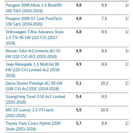
Peugeot 2008 Allure 1.6 BlueHDi
4,8
8,8
14,7
100 S&S (2016-2019)
Peugeot 2008 GT Line PureTech
4,8
7,5
13,2
130 S&S (2019-2020)
Volkswagen T-Roc Advance Style
4,8
8,6
14,7
1.0 TSI 85 kW (115 CV) (2017-
2019)
Nissan Juke N-Connecta dCi 81
4,9
9,0
14,5
kW (110 CV) 4X2 (2015-2019)
Jeep Renegade 1.6 MultiJet 88
4,9
9,6
13,6
kW (120 CV) Limited 4x2 (2016-
2018)
Dacia Duster Prestige dCi 80 kW
5,1
10,2
13,2
(109 CV) 4x2 EDC (2018-2018)
SsangYong Tivoli G16 4x2 Limited
5,4
9,5
-
(2015-2018)
MG ZS Luxury 1.5 VTI-tech
5,5
10,0
-
(2021-2025)
Toyota Yaris Cross Hybrid 120H
5,7
9,9
13,2
Style (2021-2024)