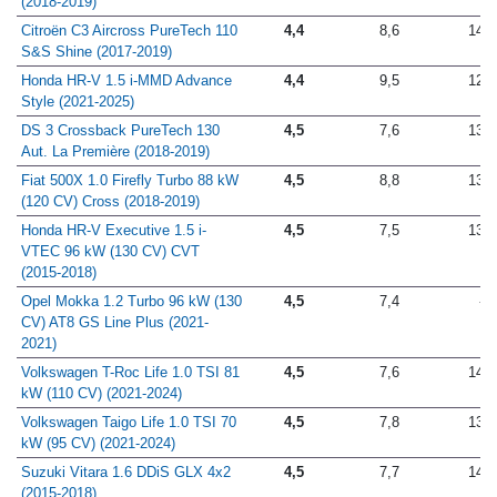
(2018-2019)
Citroën C3 Aircross PureTech 110
4,4
8,6
14,5
S&S Shine (2017-2019)
Honda HR-V 1.5 i-MMD Advance
4,4
9,5
12,9
Style (2021-2025)
DS 3 Crossback PureTech 130
4,5
7,6
13,1
Aut. La Première (2018-2019)
Fiat 500X 1.0 Firefly Turbo 88 kW
4,5
8,8
13,9
(120 CV) Cross (2018-2019)
Honda HR-V Executive 1.5 i-
4,5
7,5
13,1
VTEC 96 kW (130 CV) CVT
(2015-2018)
Opel Mokka 1.2 Turbo 96 kW (130
4,5
7,4
-
CV) AT8 GS Line Plus (2021-
2021)
Volkswagen T-Roc Life 1.0 TSI 81
4,5
7,6
14,5
kW (110 CV) (2021-2024)
Volkswagen Taigo Life 1.0 TSI 70
4,5
7,8
13,8
kW (95 CV) (2021-2024)
Suzuki Vitara 1.6 DDiS GLX 4x2
4,5
7,7
14,2
(2015-2018)