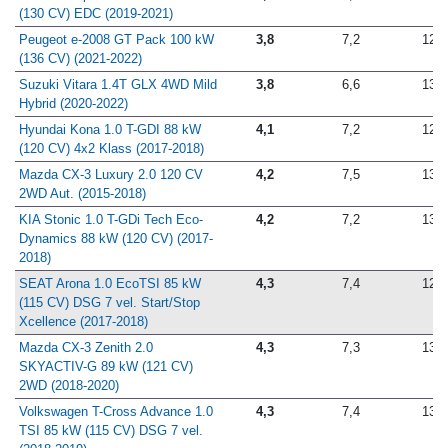
(130 CV) EDC (2019-2021)
Peugeot e-2008 GT Pack 100 kW
3,8
7,2
12,9
(136 CV) (2021-2022)
Suzuki Vitara 1.4T GLX 4WD Mild
3,8
6,6
13,6
Hybrid (2020-2022)
Hyundai Kona 1.0 T-GDI 88 kW
4,1
7,2
12,1
(120 CV) 4x2 Klass (2017-2018)
Mazda CX-3 Luxury 2.0 120 CV
4,2
7,5
13,7
2WD Aut. (2015-2018)
KIA Stonic 1.0 T-GDi Tech Eco-
4,2
7,2
13,4
Dynamics 88 kW (120 CV) (2017-
2018)
SEAT Arona 1.0 EcoTSI 85 kW
4,3
7,4
12,9
(115 CV) DSG 7 vel. Start/Stop
Xcellence (2017-2018)
Mazda CX-3 Zenith 2.0
4,3
7,3
13,5
SKYACTIV-G 89 kW (121 CV)
2WD (2018-2020)
Volkswagen T-Cross Advance 1.0
4,3
7,4
13,5
TSI 85 kW (115 CV) DSG 7 vel.