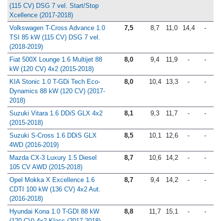
(115 CV) DSG 7 vel. Start/Stop
Xcellence (2017-2018)
Volkswagen T-Cross Advance 1.0
7,5
8,7
11,0
14,4
-
TSI 85 kW (115 CV) DSG 7 vel.
(2018-2019)
Fiat 500X Lounge 1.6 Multijet 88
8,0
9,4
11,9
-
-
kW (120 CV) 4x2 (2015-2018)
KIA Stonic 1.0 T-GDi Tech Eco-
8,0
10,4
13,3
-
-
Dynamics 88 kW (120 CV) (2017-
2018)
Suzuki Vitara 1.6 DDiS GLX 4x2
8,1
9,3
11,7
-
-
(2015-2018)
Suzuki S-Cross 1.6 DDiS GLX
8,5
10,1
12,6
-
-
4WD (2016-2019)
Mazda CX-3 Luxury 1.5 Diesel
8,7
10,6
14,2
-
-
105 CV AWD (2015-2018)
Opel Mokka X Excellence 1.6
8,7
9,4
14,2
-
-
CDTI 100 kW (136 CV) 4x2 Aut.
(2016-2018)
Hyundai Kona 1.0 T-GDI 88 kW
8,8
11,7
15,1
-
-
(120 CV) 4x2 Klass (2017-2018)