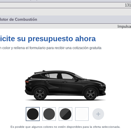
131
otor de Combustión
Impulsa
icite su presupuesto ahora
131
n color y rellena el formulario para recibir una cotización gratuita
Delanter
N
N
N
Es posible que algunos colores no estén disponibles para la oferta seleccionada.