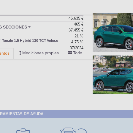
46.635 €
465 €
BU
S SECCIONES
37.455 €
infor
21 %
Tonale 1.5 Hybrid 130 TCT Veloce
4,75 %
07/2024
Mediciones propias
Todo
entos
RAMIENTAS DE AYUDA