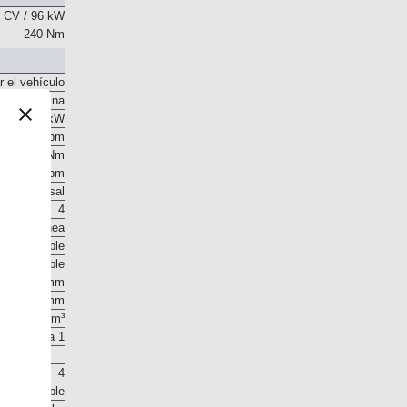
 CV / 96 kW
240 Nm
r el vehículo
Gasolina
 CV / 96 kW
5.750 rpm
240 Nm
1.500 rpm
o transversal
4
En línea
o disponible
o disponible
71,2 mm
92,2 mm
1.468 cm³
12,5 a 1
4
o disponible