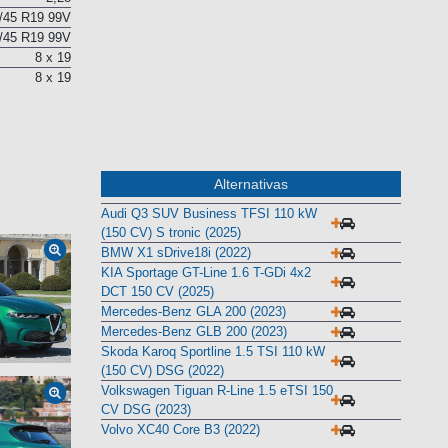
/45 R19 99V
/45 R19 99V
8 x 19
8 x 19
Alternativas
Audi Q3 SUV Business TFSI 110 kW
(150 CV) S tronic (2025)
BMW X1 sDrive18i (2022)
KIA Sportage GT-Line 1.6 T-GDi 4x2
DCT 150 CV (2025)
Mercedes-Benz GLA 200 (2023)
Mercedes-Benz GLB 200 (2023)
Skoda Karoq Sportline 1.5 TSI 110 kW
(150 CV) DSG (2022)
Volkswagen Tiguan R-Line 1.5 eTSI 150
CV DSG (2023)
Volvo XC40 Core B3 (2022)