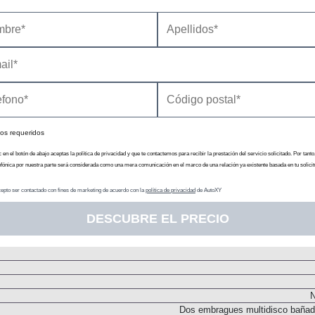
Inyección directa. Turbo
Motor Eléctrico 1
Generar corrie
20
N
N
Delanter
os requeridos
c en el botón de abajo aceptas la política de privacidad y que te contactemos para recibir la prestación del servicio solicitado. Por tanto
Batería
efónica por nuestra parte será considerada como una mera comunicación en el marco de una relación ya existente basada en tu solicit
Acumulador de i
Cent
epto ser contactado con fines de marketing de acuerdo con la
política de privacidad
de AutoXY
N
DESCUBRE EL PRECIO
Transmisión
N
Dos embragues multidisco bañad