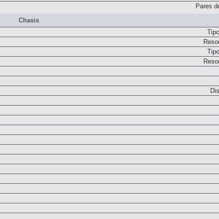
Pares d
Chasis
Tip
Resor
Tip
Resor
Dis