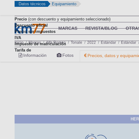
Datos técnicos
Equipamiento
Precio
(con descuento y equipamiento seleccionado)
Descuento oficial
MARCAS
REVISTA/BLOG
OTRA
Precio sin impuestos
IVA
Inicio
Marcas
Alfa Romeo
Tonale
2022
Estándar
Estándar
Impuesto de matriculación
Tarifa de
Información
Fotos
Precios, datos y equipami
HER