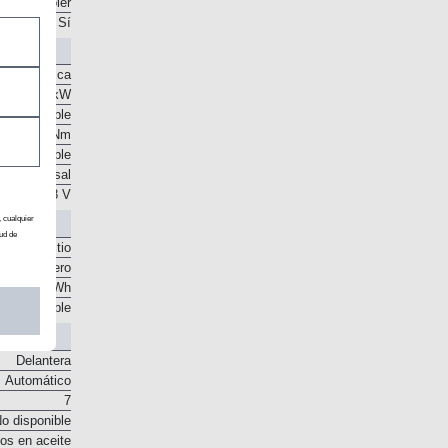
. Intercooler
Sí
nte eléctrica
 CV / 15 kW
o disponible
55 Nm
o disponible
o transversal
48 V
, cualquier
ud de
ones de litio
ral delantero
0,77 kWh
o disponible
Delantera
Automático
7
o disponible
os en aceite