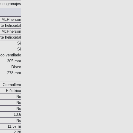
e engranajes
o McPherson
te helicoidal
o McPherson
te helicoidal
Sí
Sí
co ventilado
305 mm
Disco
278 mm
Cremallera
Eléctrica
No
No
No
13,6
No
11,57 m
2,28