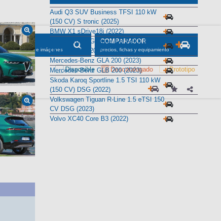
Audi Q3 SUV Business TFSI 110 kW
(150 CV) S tronic (2025)
BMW X1 sDrive18i (2022)
KIA Sportage GT-Line 1.6 T-GDi 4x2
SCADOR
COMPARADOR
DCT 150 CV (2025)
maciones, fichas e imágenes
precios, fichas y equipamiento
Mercedes-Benz GLA 200 (2023)
Disponible
Descatalogado
Prototipo
Mercedes-Benz GLB 200 (2023)
Skoda Karoq Sportline 1.5 TSI 110 kW
(150 CV) DSG (2022)
Volkswagen Tiguan R-Line 1.5 eTSI 150
CV DSG (2023)
Volvo XC40 Core B3 (2022)