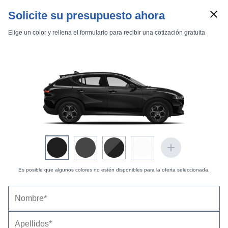
Solicite su presupuesto ahora
Elige un color y rellena el formulario para recibir una cotización gratuita
Marcas
Comparador de coches
Es posible que algunos colores no estén disponibles para la oferta seleccionada.
Inicio
Marcas
Alfa Romeo
Tonale
2022
Estándar
Estándar
Alfa Romeo Tonale 1.5 Hybrid 160 TCT TI (2022-
Tonale 1.5 Hybrid 160 TCT TI
2023) |
Precio y ficha técnica
Datos técnicos
Equipamiento