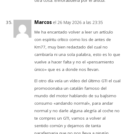
otra cosa. Enhorabuena por el artícul.
Marcos
el 26 May 2026 a las 23:35
Me ha encantado volver a leer un artículo
con espíritu crítico como los de antes de
Km77, muy bien redactado del cual no
cambiaría ni una sola palabra, esto es lo que
vuelve a hacer falta y no el «pensamiento
único» que es a donde nos llevan.
El otro día veía un vídeo del último GTI el cual
promocionaba un catalán famoso del
mundo del motor hablando de su bajísimo
consumo «andando normal», para andar
normal y no darle alguna alegría al coche no
te compres un GTI, vamos a volver al
sentido común y dejarnos de tanta
parafernaria que no nos lleva a ningún