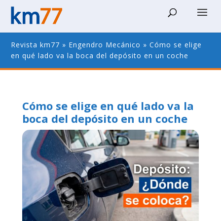
Revista km77
»
Engendro Mecánico
»
Cómo se elige
en qué lado va la boca del depósito en un coche
Cómo se elige en qué lado va la
boca del depósito en un coche