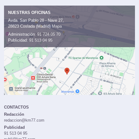
NUESTRAS OFICINAS
Avda. San Pablo 28 - Nave 27,
28823 Coslada (Madrid)
Mapa
Administración:
91 724 05 70
Publicidad:
91 513 04 95
CONTACTOS
Redacción
redaccion@km77.com
Publicidad
91 513 04 95