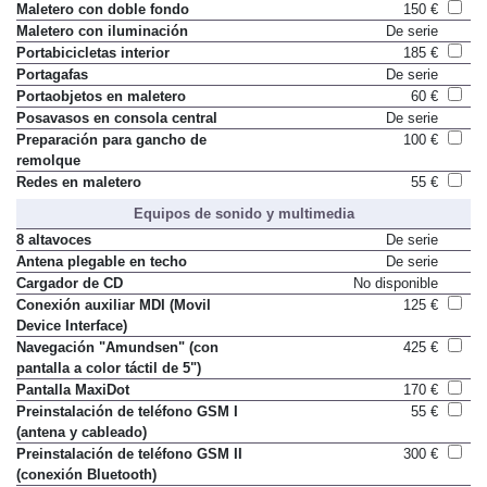
Maletero con doble fondo
150 €
Maletero con iluminación
De serie
Portabicicletas interior
185 €
Portagafas
De serie
Portaobjetos en maletero
60 €
Posavasos en consola central
De serie
Preparación para gancho de
100 €
remolque
Redes en maletero
55 €
Equipos de sonido y multimedia
8 altavoces
De serie
Antena plegable en techo
De serie
Cargador de CD
No disponible
Conexión auxiliar MDI (Movil
125 €
Device Interface)
Navegación "Amundsen" (con
425 €
pantalla a color táctil de 5")
Pantalla MaxiDot
170 €
Preinstalación de teléfono GSM I
55 €
(antena y cableado)
Preinstalación de teléfono GSM II
300 €
(conexión Bluetooth)