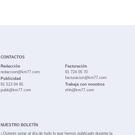
CONTACTOS
Redacción
Facturación
redaccion@km77.com
91 724 05 70
facturacion@km77.com
Publicidad
91 513 04 95
Trabaja con nosotros
publi@km77.com
rrhh@km77.com
NUESTRO BOLETÍN
¿Quieres estar al día de todo lo que hemos publicado durante la