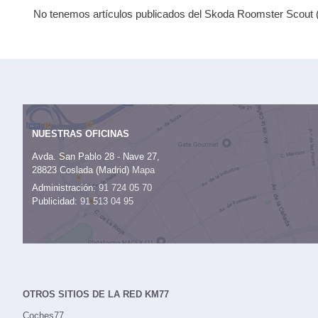
No tenemos artículos publicados del Skoda Roomster Scout (2
NUESTRAS OFICINAS
Avda. San Pablo 28 - Nave 27,
28823 Coslada (Madrid)
Mapa
Administración:
91 724 05 70
Publicidad:
91 513 04 95
OTROS SITIOS DE LA RED KM77
Coches77