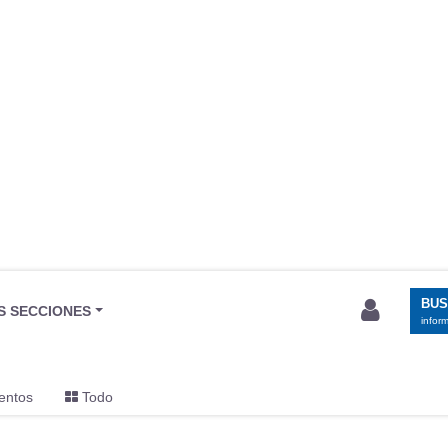
BU
S SECCIONES
infor
entos
Todo