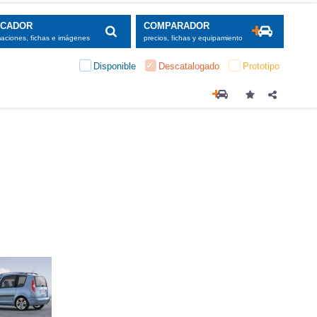
SCADOR
COMPARADOR
maciones, fichas e imágenes
precios, fichas y equipamiento
Disponible
Descatalogado
Prototipo