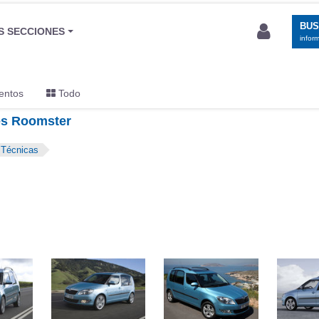
BU
S SECCIONES
infor
entos
Todo
es Roomster
Técnicas