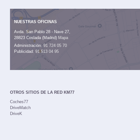
NUESTRAS OFICINAS
Avda. San Pablo 28 - Nave 27,
28823 Coslada (Madrid)
Mapa
Administración:
91 724 05 70
Publicidad:
91 513 04 95
OTROS SITIOS DE LA RED KM77
Coches77
DriveMatch
DriveK