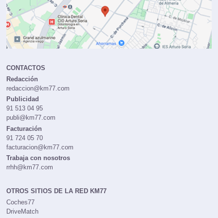
CONTACTOS
Redacción
redaccion@km77.com
Publicidad
91 513 04 95
publi@km77.com
Facturación
91 724 05 70
facturacion@km77.com
Trabaja con nosotros
rrhh@km77.com
OTROS SITIOS DE LA RED KM77
Coches77
DriveMatch