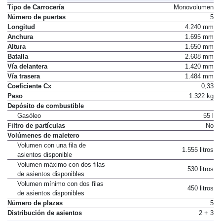
Tipo de Carrocería
Monovolumen
Número de puertas
5
Longitud
4.240 mm
Anchura
1.695 mm
Altura
1.650 mm
Batalla
2.608 mm
Vía delantera
1.420 mm
Vía trasera
1.484 mm
Coeficiente Cx
0,33
Peso
1.322 kg
Depósito de combustible
Gasóleo
55 l
Filtro de partículas
No
Volúmenes de maletero
Volumen con una fila de
1.555 litros
asientos disponible
Volumen máximo con dos filas
530 litros
de asientos disponibles
Volumen mínimo con dos filas
450 litros
de asientos disponibles
Número de plazas
5
Distribución de asientos
2 + 3