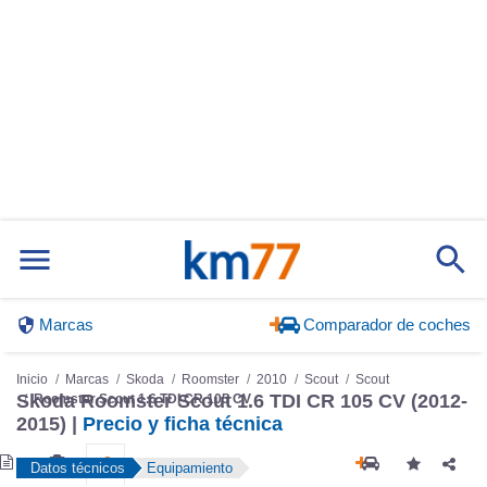
Marcas
Comparador de coches
Inicio
Marcas
Skoda
Roomster
2010
Scout
Scout
Skoda Roomster Scout 1.6 TDI CR 105 CV (2012-
Roomster Scout 1.6 TDI CR 105 CV
2015) |
Precio y ficha técnica
Datos técnicos
Equipamiento