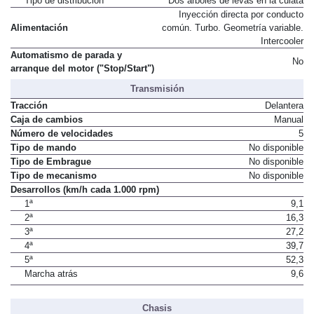
Tipo de distribución
Dos árboles de levas en la culata
Inyección directa por conducto
Alimentación
común. Turbo. Geometría variable.
Intercooler
Automatismo de parada y
No
arranque del motor ("Stop/Start")
Transmisión
Tracción
Delantera
Caja de cambios
Manual
Número de velocidades
5
Tipo de mando
No disponible
Tipo de Embrague
No disponible
Tipo de mecanismo
No disponible
Desarrollos (km/h cada 1.000 rpm)
1ª
9,1
2ª
16,3
3ª
27,2
4ª
39,7
5ª
52,3
Marcha atrás
9,6
Chasis