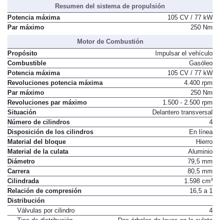
Resumen del sistema de propulsión
Potencia máxima
105 CV / 77 kW
Par máximo
250 Nm
Motor de Combustión
Propósito
Impulsar el vehículo
Combustible
Gasóleo
Potencia máxima
105 CV / 77 kW
Revoluciones potencia máxima
4.400 rpm
Par máximo
250 Nm
Revoluciones par máximo
1.500 - 2.500 rpm
Situación
Delantero transversal
Número de cilindros
4
Disposición de los cilindros
En línea
Material del bloque
Hierro
Material de la culata
Aluminio
Diámetro
79,5 mm
Carrera
80,5 mm
Cilindrada
1.598 cm³
Relación de compresión
16,5 a 1
Distribución
Válvulas por cilindro
4