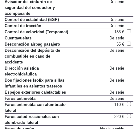
Avisador del cinturón de
De serie
seguridad del conductor y
acompañante
Control de estabilidad (ESP)
De serie
Control de tracción
De serie
Control de velocidad (Tempomat)
135 €
Cuentavueltas
De serie
Desconexión airbag pasajero
55 €
Desconexión del depósito de
De serie
combustible en caso de
accidente
Dirección asistida
De serie
electrohidráulica
Dos fijaciones Isofix para sillas
De serie
infantiles en asientos traseros
Espejos exteriores calefactables
De serie
Faros antiniebla
De serie
Faros antiniebla con alumbrado
110 €
lateral
Faros autodireccionales con
320 €
alumbrado lateral
Faros de xenón
No disponible
Lavafaros
95 €