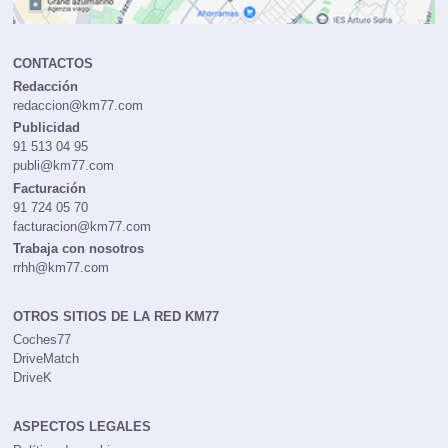
CONTACTOS
Redacción
redaccion@km77.com
Publicidad
91 513 04 95
publi@km77.com
Facturación
91 724 05 70
facturacion@km77.com
Trabaja con nosotros
rrhh@km77.com
OTROS SITIOS DE LA RED KM77
Coches77
DriveMatch
DriveK
ASPECTOS LEGALES