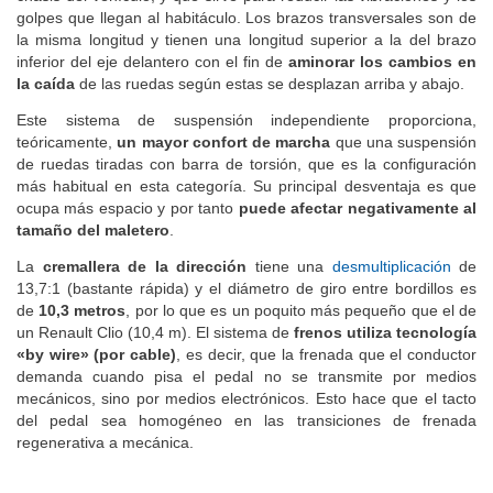
golpes que llegan al habitáculo. Los brazos transversales son de
la misma longitud y tienen una longitud superior a la del brazo
inferior del eje delantero con el fin de
aminorar los cambios en
la caída
de las ruedas según estas se desplazan arriba y abajo.
Este sistema de suspensión independiente proporciona,
teóricamente,
un mayor confort de marcha
que una suspensión
de ruedas tiradas con barra de torsión, que es la configuración
más habitual en esta categoría. Su principal desventaja es que
ocupa más espacio y por tanto
puede afectar negativamente al
tamaño del maletero
.
La
cremallera de la dirección
tiene una
desmultiplicación
de
13,7:1 (bastante rápida) y el diámetro de giro entre bordillos es
de
10,3 metros
, por lo que es un poquito más pequeño que el de
un Renault Clio (10,4 m). El sistema de
frenos utiliza tecnología
«by wire» (por cable)
, es decir, que la frenada que el conductor
demanda cuando pisa el pedal no se transmite por medios
mecánicos, sino por medios electrónicos. Esto hace que el tacto
del pedal sea homogéneo en las transiciones de frenada
regenerativa a mecánica.