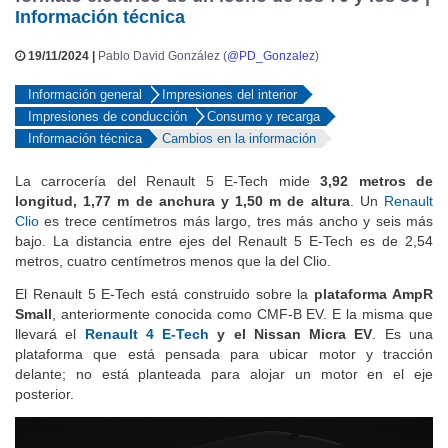
Información técnica
19/11/2024 |
Pablo David González (
@PD_Gonzalez
)
Información general
Impresiones del interior
Impresiones de conducción
Consumo y recarga
Información técnica
Cambios en la información
La carrocería del Renault 5 E-Tech mide
3,92 metros de
longitud, 1,77 m de anchura y 1,50 m de altura
. Un
Renault
Clio
es trece centímetros más largo, tres más ancho y seis más
bajo. La distancia entre ejes del Renault 5 E-Tech es de 2,54
metros, cuatro centímetros menos que la del Clio.
El Renault 5 E-Tech está construido sobre la
plataforma AmpR
Small
, anteriormente conocida como CMF-B EV. E la misma que
llevará el
Renault 4 E-Tech
y el Nissan Micra EV
. Es una
plataforma que está pensada para ubicar motor y tracción
delante; no está planteada para alojar un motor en el eje
posterior.