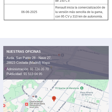
de 150 CV.
Renault inicia la comercialización de
06-06-2025
la versión más sencilla de la gama,
con 95 CV y 310 km de autonomía.
NUESTRAS OFICINAS
Avda. San Pablo 28 - Nave 27,
28823 Coslada (Madrid)
Mapa
Administración:
91 724 05 70
Publicidad:
91 513 04 95