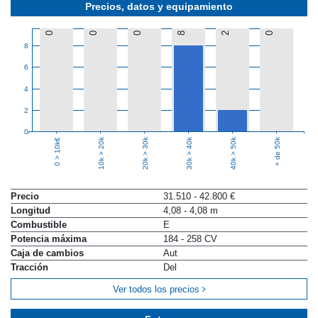
Precios, datos y equipamiento
0
0
0
8
2
0
8
6
4
2
0
10k > 20k
20k > 30k
30k > 40k
40k > 50k
+ de 50k
0 > 10k€
Precio
31.510 - 42.800 €
Longitud
4,08 - 4,08 m
Combustible
E
Potencia máxima
184 - 258 CV
Caja de cambios
Aut
Tracción
Del
Ver todos los precios