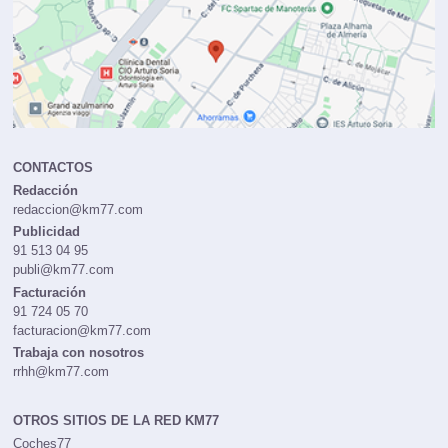
CONTACTOS
Redacción
redaccion@km77.com
Publicidad
91 513 04 95
publi@km77.com
Facturación
91 724 05 70
facturacion@km77.com
Trabaja con nosotros
rrhh@km77.com
OTROS SITIOS DE LA RED KM77
Coches77