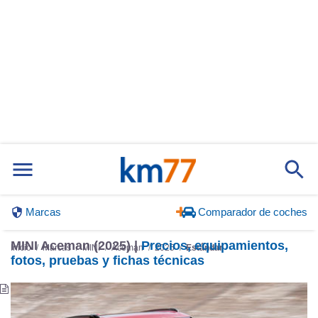
Marcas
Comparador de coches
MINI Aceman (2025) |
Precios, equipamientos,
Inicio
Marcas
MINI
Aceman
2025
Estándar
fotos, pruebas y fichas técnicas