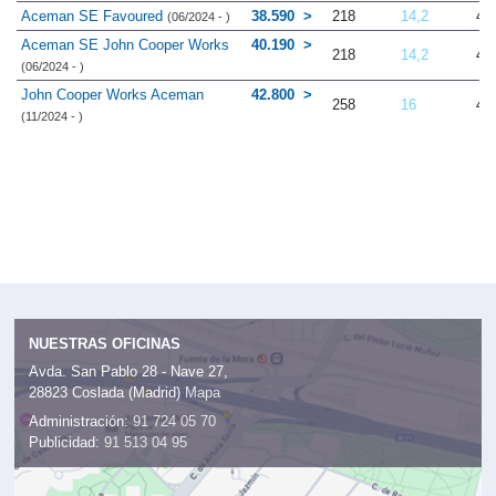
Aceman SE Favoured
38.590
218
14,2
4.
(06/2024 - )
Aceman SE John Cooper Works
40.190
218
14,2
4.
(06/2024 - )
John Cooper Works Aceman
42.800
258
16
4.
(11/2024 - )
NUESTRAS OFICINAS
Avda. San Pablo 28 - Nave 27,
28823 Coslada (Madrid)
Mapa
Administración:
91 724 05 70
Publicidad:
91 513 04 95