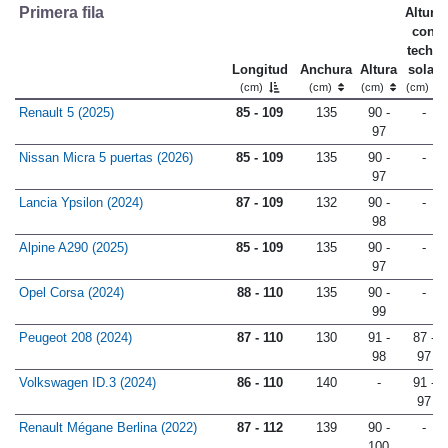
Primera fila
Altura
con
techo
Longitud
Anchura
Altura
solar
(cm)
(cm)
(cm)
(cm)
Renault 5 (2025)
85 - 109
135
90 -
-
97
Nissan Micra 5 puertas (2026)
85 - 109
135
90 -
-
97
Lancia Ypsilon (2024)
87 - 109
132
90 -
-
98
Alpine A290 (2025)
85 - 109
135
90 -
-
97
Opel Corsa (2024)
88 - 110
135
90 -
-
99
Peugeot 208 (2024)
87 - 110
130
91 -
87 -
98
97
Volkswagen ID.3 (2024)
86 - 110
140
-
91 -
97
Renault Mégane Berlina (2022)
87 - 112
139
90 -
-
100