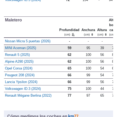
Maletero
Altu
bord
Profundidad
Anchura
Altura
carg
(cm)
(cm)
(cm)
(cm)
Nissan Micra 5 puertas (2026)
-
-
-
-
MINI Aceman (2025)
59
95
39
78
Renault 5 (2025)
62
100
56
80
Alpine A290 (2025)
62
100
56
80
Opel Corsa (2024)
65
100
54
69
Peugeot 208 (2024)
66
99
54
70
Lancia Ypsilon (2024)
66
99
56
71
Volkswagen ID.3 (2024)
75
100
44
76
Renault Mégane Berlina (2022)
77
97
65
79
Cómo medimos los coches en