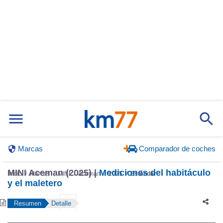
Marcas
Comparador de coches
MINI Aceman (2025) |
Mediciones del habitáculo
Inicio
Marcas
MINI
Aceman
2025
Estándar
y el maletero
Resumen
Detalle