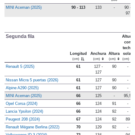
MINI Aceman (2025)
90 - 113
133
-
90 -
97
Segunda fila
Altura
con
techo
Longitud
Anchura
Altura
solar
(cm)
(cm)
(cm)
(cm)
Renault 5 (2025)
61
127 -
90
-
127
Nissan Micra 5 puertas (2026)
61
127
90
-
Alpine A290 (2025)
61
127
90
-
MINI Aceman (2025)
66
125
-
95,5
Opel Corsa (2024)
66
124
91
-
Lancia Ypsilon (2024)
66
124
92
-
Peugeot 208 (2024)
67
124
92
89
Renault Mégane Berlina (2022)
70
129
92
-
Volkswagen ID.3 (2024)
72
134
-
94