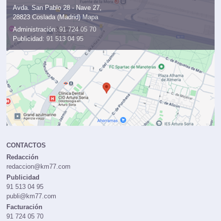
Avda. San Pablo 28 - Nave 27,
28823 Coslada (Madrid)
Mapa
Administración:
91 724 05 70
Publicidad:
91 513 04 95
CONTACTOS
Redacción
redaccion@km77.com
Publicidad
91 513 04 95
publi@km77.com
Facturación
91 724 05 70