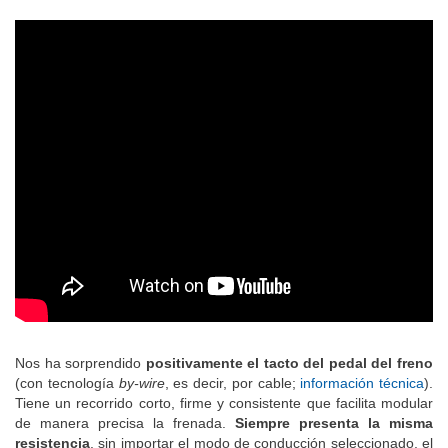
Nos ha sorprendido
positivamente el tacto del pedal del freno
(con tecnología
by-wire
, es decir, por cable;
información técnica
).
Tiene un recorrido corto, firme y consistente que facilita modular
de manera precisa la frenada.
Siempre presenta la misma
resistencia
, sin importar el modo de conducción seleccionado, el