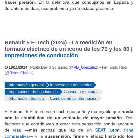
hacer presión
. En la definitiva que condujimos en España y
durante más días, ese problema ya no estaba presente.
Renault 5 E-Tech (2024) - La reedición en
formato eléctrico de un icono de los 70 y los 80 |
Impresiones de conducción
19/11/2024 |
Pablo David González (
@PD_Gonzalez
) y Fernando Ríos
(
@RiversChains
)
Información general
Impresiones del interior
Impresiones de conducción
Consumo y recarga
Información técnica
Cambios en la información
El Renault 5 E-Tech es un coche pequeño y manejable que
rueda
con la estabilidad de un vehículo de mayor tamaño
. Dos
factores que contribuyen a crear esta sensación son la anchura
de
vías
—más anchas que las de un
SEAT León
;
ficha
comparativa
— y la
suspensión, firme y eficaz limitando los