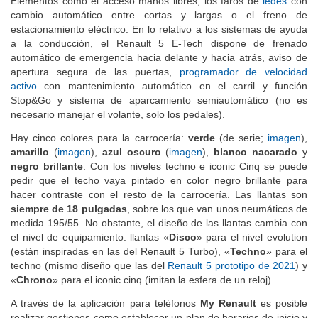
Elementos como el acceso manos libres, los faros de
ledes
con
cambio automático entre cortas y largas o el freno de
estacionamiento eléctrico. En lo relativo a los sistemas de ayuda
a la conducción, el Renault 5 E-Tech dispone de frenado
automático de emergencia hacia delante y hacia atrás, aviso de
apertura segura de las puertas,
programador de velocidad
activo
con mantenimiento automático en el carril y función
Stop&Go y sistema de aparcamiento semiautomático (no es
necesario manejar el volante, solo los pedales).
Hay cinco colores para la carrocería:
verde
(de serie;
imagen
),
amarillo
(
imagen
),
azul oscuro
(
imagen
),
blanco nacarado
y
negro brillante
. Con los niveles techno e iconic Cinq se puede
pedir que el techo vaya pintado en color negro brillante para
hacer contraste con el resto de la carrocería. Las llantas son
siempre de 18 pulgadas
, sobre los que van unos neumáticos de
medida 195/55. No obstante, el diseño de las llantas cambia con
el nivel de equipamiento: llantas «
Disco
» para el nivel evolution
(están inspiradas en las del Renault 5 Turbo), «
Techno
» para el
techno (mismo diseño que las del
Renault 5 prototipo de 2021
) y
«
Chrono
» para el iconic cinq (imitan la esfera de un reloj).
A través de la aplicación para teléfonos
My Renault
es posible
realizar gestiones como establecer un plan de horarios de inicio y