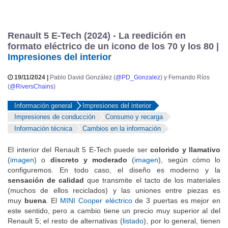
Renault 5 E-Tech (2024) - La reedición en
formato eléctrico de un icono de los 70 y los 80 |
Impresiones del interior
19/11/2024 |
Pablo David González (
@PD_Gonzalez
) y Fernando Ríos
(
@RiversChains
)
Información general
Impresiones del interior
Impresiones de conducción
Consumo y recarga
Información técnica
Cambios en la información
El interior del Renault 5 E-Tech puede ser
colorido y llamativo
(
imagen
) o
discreto y moderado
(
imagen
), según cómo lo
configuremos. En todo caso, el diseño es moderno y la
sensación de calidad
que transmite el tacto de los materiales
(muchos de ellos reciclados) y las uniones entre piezas es
muy
buena
. El
MINI Cooper eléctrico
de 3 puertas es mejor en
este sentido, pero a cambio tiene un precio muy superior al del
Renault 5; el resto de alternativas (
listado
), por lo general, tienen