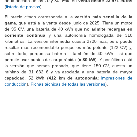
de la década de los 70 y 80. Está en
venta desde 23 971 euros
(
listado de precios
).
El precio citado corresponde a la
versión más sencilla de la
gama
, que está a la venta desde junio de 2025. Tiene un motor
de 95 CV, una batería de 40 kWh que
no admite recargas en
corriente continua
y una autonomía homologada de 310
kilómetros. La versión intermedia cuesta 2700 más, pero puede
resultar más recomendable porque es más potente (122 CV) y,
sobre todo, porque su batería —también de 40 kWh— sí que
permite usar puntos de carga rápida (
a 80 kW
). Y por último está
la versión que hemos probado, que tiene 150 CV, cuesta un
mínimo de 31 632 € y va asociada a una batería de mayor
capacidad, 52 kWh (
412 km de autonomía
;
impresiones de
conducción
).
Fichas técnicas de todas las versiones
).