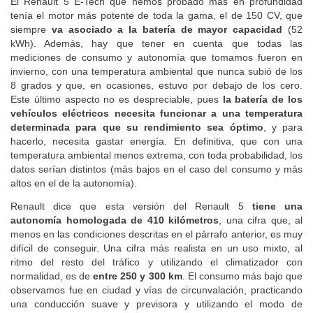
El Renault 5 E-Tech que hemos probado más en profundidad
tenía el motor más potente de toda la gama, el de 150 CV, que
siempre
va asociado a la batería de mayor capacidad
(52
kWh). Además, hay que tener en cuenta que todas las
mediciones de consumo y autonomía que tomamos fueron en
invierno, con una temperatura ambiental que nunca subió de los
8 grados y que, en ocasiones, estuvo por debajo de los cero.
Este último aspecto no es despreciable, pues
la batería de los
vehículos eléctricos necesita funcionar a una temperatura
determinada para que su rendimiento sea óptimo
, y para
hacerlo, necesita gastar energía. En definitiva, que con una
temperatura ambiental menos extrema, con toda probabilidad, los
datos serían distintos (más bajos en el caso del consumo y más
altos en el de la autonomía).
Renault dice que esta versión del Renault 5
tiene una
autonomía homologada de 410 kilómetros
, una cifra que, al
menos en las condiciones descritas en el párrafo anterior, es muy
difícil de conseguir. Una cifra más realista en un uso mixto, al
ritmo del resto del tráfico y utilizando el climatizador con
normalidad, es de
entre 250 y 300 km
. El consumo más bajo que
observamos fue en ciudad y vías de circunvalación, practicando
una conducción suave y previsora y utilizando el modo de