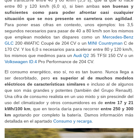
entre 80 y 120 km/h (6,0 s), si bien ambas
son buenas y
suficientes como para poder afrontar casi cualquier
situación que se nos presente en carretera con agilidad
.
Para poner esas cifras en contexto, unos ejemplos: los 3,5
segundos necesarios para pasar de 40 a 80 km/h son los mismos
que emplean modelos tan dispares como un
Mercedes-Benz
GLC
200 4MATIC Coupé de 204 CV o un
MINI Countryman
C de
170 CV. Y los 6,0 s necesarios para acelerar entre 80 y 120 km/h,
los mismos que medimos para un
Audi Q2
35 TFSI 150 CV o un
Volkswagen ID.4
Pro Performance de 204 CV.
El consumo energético, eso sí, no es tan bueno. Nunca llega a
ser desorbitado, pero
es superior al de muchos modelos
eléctricos de características similares
e incluso al de algunos
que son más grandes y potentes (también del Grupo Renault).
Una cifra de consumo realista en un uso mixto y sin prescindir del
uso del climatizador y otros consumidores es de
entre 17 y 21
kWh/100 km
, que en teoría daría para recorrer
entre 250 y 300
km
agotando por completo la batería. Damos información más
detallada en el apartado
Consumo y recarga
.