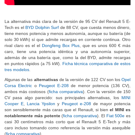
La alternativa más clara de la versión de 95 CV del Renault 5 E-
Tech es el
BYD Dolphin Surf
de 88 CV, que cuesta menos dinero,
tiene menos potencia y menos autonomía, aunque su batería (de
solo 30 kWh) sí que admite recargas en corriente continua. Otro
rival claro es el el
Dongfeng Box Plus
, que es unos 600 € más
caro, tiene una potencia idéntica y una autonomía superior,
además de una batería que, como la del BYD, admite recargas
en puntos rápidos (a 75 kW).
Ficha técnica comparativa de estos
tres modelos
.
Algunas de las
alternativas
de la versión de 122 CV son los
Opel
Corsa Electric
o
Peugeot E-208
de menor potencia (136 CV),
ambos más costosos (
ficha comparativa
). Con la versión de 150
CV pasa algo parecido: sus principales alternativas, los
MINI
Cooper E
,
Lancia Ypsilon
y
Peugeot e-208
de mayor potencia
son sensiblemente más caras que el Renault, si bien
el MINI es
notablemente más potente
(
ficha comparativa
). El
Fiat 500e
es
casi 30 centímetros más corto que el Renault 5 E-Tech y más
caro incluso tomando como referencia la versión más asequible
(
ficha comparativa
).