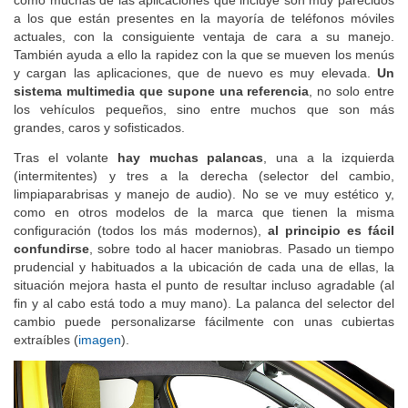
como muchas de las aplicaciones que incluye son muy parecidos
a los que están presentes en la mayoría de teléfonos móviles
actuales, con la consiguiente ventaja de cara a su manejo.
También ayuda a ello la rapidez con la que se mueven los menús
y cargan las aplicaciones, que de nuevo es muy elevada.
Un
sistema multimedia que supone una referencia
, no solo entre
los vehículos pequeños, sino entre muchos que son más
grandes, caros y sofisticados.
Tras el volante
hay muchas palancas
, una a la izquierda
(intermitentes) y tres a la derecha (selector del cambio,
limpiaparabrisas y manejo de audio). No se ve muy estético y,
como en otros modelos de la marca que tienen la misma
configuración (todos los más modernos),
al principio es fácil
confundirse
, sobre todo al hacer maniobras. Pasado un tiempo
prudencial y habituados a la ubicación de cada una de ellas, la
situación mejora hasta el punto de resultar incluso agradable (al
fin y al cabo está todo a muy mano). La palanca del selector del
cambio puede personalizarse fácilmente con unas cubiertas
extraíbles (
imagen
).