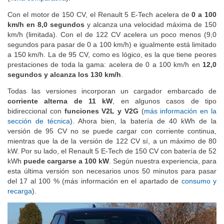
Con el motor de 150 CV, el Renault 5 E-Tech acelera de
0 a 100
km/h en 8,0 segundos
y alcanza una velocidad máxima de 150
km/h (limitada). Con el de 122 CV acelera un poco menos (9,0
segundos para pasar de 0 a 100 km/h) e igualmente está limitado
a 150 km/h. La de 95 CV, como es lógico, es la que tiene peores
prestaciones de toda la gama: acelera de 0 a 100 km/h en
12,0
segundos y alcanza los 130 km/h
.
Todas las versiones incorporan un cargador embarcado de
corriente alterna de 11 kW
, en algunos casos de tipo
bidireccional con
funciones V2L y V2G
(
más información en la
sección de técnica
). Ahora bien, la batería de 40 kWh de la
versión de 95 CV no se puede cargar con corriente continua,
mientras que la de la versión de 122 CV sí, a un máximo de 80
kW. Por su lado, el Renault 5 E-Tech de 150 CV con batería de 52
kWh
puede cargarse a 100 kW
. Según nuestra experiencia, para
esta última versión son necesarios unos 50 minutos para pasar
del 17 al 100 % (más información en el apartado de
consumo y
recarga
).