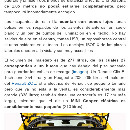
puertas y también dos menos de distancia al techo. Una persona
de
1,85 metros no podrá estirarse completamente
, pero
tampoco irá incómodamente encogido.
Los ocupantes de esta fila
cuentan con pocos lujos
: unas
bolsas en los respaldos de los asientos delanteros, un suelo
plano y un par de puntos de iluminación en el techo. No hay
salidas de aire en el centro, tomas USB, un reposabrazos central
ni unos asideros en el techo. Los anclajes ISOFIX de las plazas
laterales quedan a la vista y son muy accesibles.
El volumen del maletero es de
277 litros, de los cuales 27
corresponden a un hueco
que hay debajo del piso pensado
para guardar los cables de recarga (
imagen
). Un Renault Clio E-
Tech tiene 254 litros y un Peugeot e-208, 265 litros. El maletero
del
Renault ZOE
, otro eléctrico de Renault de pequeño tamaño
pero que ya no está a la venta, es considerablemente más
grande (338 litros; también tiene una carrocería es 17 cm más
larga), mientras que el de un
MINI Cooper eléctrico es
sensiblemente más pequeño
(210 litros).