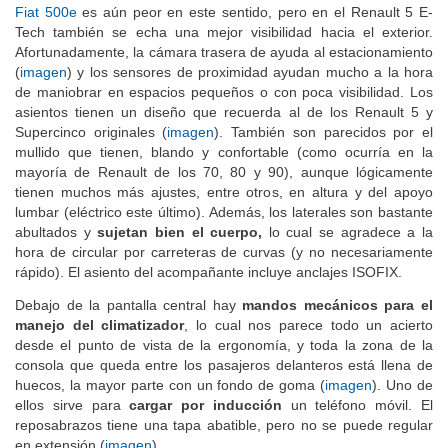
Fiat 500e
es aún peor en este sentido, pero en el Renault 5 E-
Tech también se echa una mejor visibilidad hacia el exterior.
Afortunadamente, la cámara trasera de ayuda al estacionamiento
(
imagen
) y los sensores de proximidad ayudan mucho a la hora
de maniobrar en espacios pequeños o con poca visibilidad. Los
asientos tienen un diseño que recuerda al de los Renault 5 y
Supercinco originales (
imagen
). También son parecidos por el
mullido que tienen, blando y confortable (como ocurría en la
mayoría de Renault de los 70, 80 y 90), aunque lógicamente
tienen muchos más ajustes, entre otros, en altura y del apoyo
lumbar (eléctrico este último). Además, los laterales son bastante
abultados y
sujetan bien el cuerpo,
lo cual se agradece a la
hora de circular por carreteras de curvas (y no necesariamente
rápido). El asiento del acompañante incluye anclajes ISOFIX.
Debajo de la pantalla central hay
mandos mecánicos para el
manejo del climatizador
, lo cual nos parece todo un acierto
desde el punto de vista de la ergonomía, y toda la zona de la
consola que queda entre los pasajeros delanteros está llena de
huecos, la mayor parte con un fondo de goma (
imagen
). Uno de
ellos sirve para
cargar por inducción
un teléfono móvil. El
reposabrazos tiene una tapa abatible, pero no se puede regular
en extensión (
imagen
).