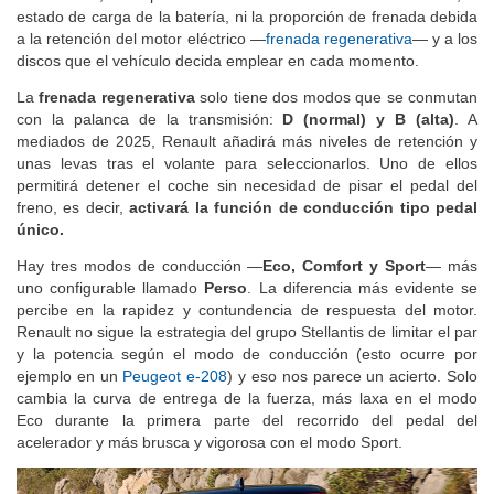
estado de carga de la batería, ni la proporción de frenada debida
a la retención del motor eléctrico —
frenada regenerativa
— y a los
discos que el vehículo decida emplear en cada momento.
La
frenada regenerativa
solo tiene dos modos que se conmutan
con la palanca de la transmisión:
D (normal) y B (alta)
. A
mediados de 2025, Renault añadirá más niveles de retención y
unas levas tras el volante para seleccionarlos. Uno de ellos
permitirá detener el coche sin necesidad de pisar el pedal del
freno, es decir,
activará la función de conducción tipo pedal
único.
Hay tres modos de conducción —
Eco, Comfort y Sport
— más
uno configurable llamado
Perso
. La diferencia más evidente se
percibe en la rapidez y contundencia de respuesta del motor.
Renault no sigue la estrategia del grupo Stellantis de limitar el par
y la potencia según el modo de conducción (esto ocurre por
ejemplo en un
Peugeot e-208
) y eso nos parece un acierto. Solo
cambia la curva de entrega de la fuerza, más laxa en el modo
Eco durante la primera parte del recorrido del pedal del
acelerador y más brusca y vigorosa con el modo Sport.