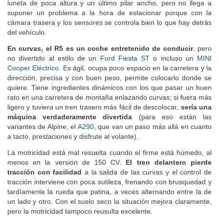
luneta de poca altura y un último pilar ancho, pero no llega a
suponer un problema a la hora de estacionar porque con la
cámara trasera y los sensores se controla bien lo que hay detrás
del vehículo.
En curvas, el R5 es un coche entretenido de conducir
, pero
no divertido al estilo de un
Ford Fiesta ST
o incluso un
MINI
Cooper Eléctrico
. Es ágil, ocupa poco espacio en la carretera y la
dirección, precisa y con buen peso, permite colocarlo donde se
quiere. Tiene ingredientes dinámicos con los que pasar un buen
rato en una carretera de montaña enlazando curvas; si fuera más
ligero y tuviera un tren trasero más fácil de descolocar,
sería una
máquina verdaderamente divertida
(para eso están las
variantes de Alpine, el
A290
, que van un paso más allá en cuanto
a tacto, prestaciones y disfrute al volante).
La motricidad está mal resuelta cuando el firme está húmedo, al
menos en la versión de 150 CV.
El tren delantero pierde
tracción con facilidad
a la salida de las curvas y el control de
tracción interviene con poca sutileza, frenando con brusquedad y
tardíamente la rueda que patina, a veces alternando entre la de
un lado y otro. Con el suelo seco la situación mejora claramente,
pero la motricidad tampoco reusulta excelente.