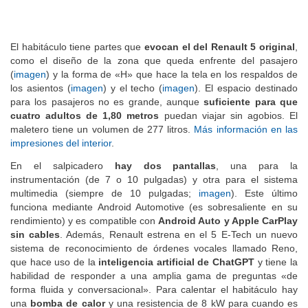
El habitáculo tiene partes que
evocan el del Renault 5 original
,
como el diseño de la zona que queda enfrente del pasajero
(
imagen
) y la forma de «H» que hace la tela en los respaldos de
los asientos (
imagen
) y el techo (
imagen
). El espacio destinado
para los pasajeros no es grande, aunque
suficiente para que
cuatro adultos de 1,80 metros
puedan viajar sin agobios. El
maletero tiene un volumen de 277 litros.
Más información en las
impresiones del interior
.
En el salpicadero
hay dos pantallas
, una para la
instrumentación (de 7 o 10 pulgadas) y otra para el sistema
multimedia (siempre de 10 pulgadas;
imagen
). Este último
funciona mediante Android Automotive (es sobresaliente en su
rendimiento) y es compatible con
Android Auto y Apple CarPlay
sin cables
. Además, Renault estrena en el 5 E-Tech un nuevo
sistema de reconocimiento de órdenes vocales llamado Reno,
que hace uso de la
inteligencia artificial de ChatGPT
y tiene la
habilidad de responder a una amplia gama de preguntas «de
forma fluida y conversacional». Para calentar el habitáculo hay
una
bomba de calor
y una resistencia de 8 kW para cuando es