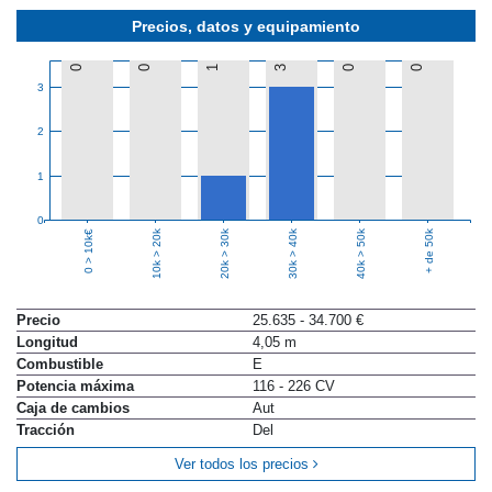
Precios, datos y equipamiento
0
0
1
3
0
0
3
2
1
0
10k > 20k
20k > 30k
30k > 40k
40k > 50k
+ de 50k
0 > 10k€
Precio
25.635 - 34.700 €
Longitud
4,05 m
Combustible
E
Potencia máxima
116 - 226 CV
Caja de cambios
Aut
Tracción
Del
Ver todos los precios