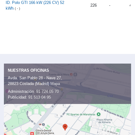
ID. Polo GTI 166 kW (226 CV) 52
226
-
4.
kWh
( - )
NUESTRAS OFICINAS
Avda. San Pablo 28 - Nave 27,
28823 Coslada (Madrid)
Mapa
Administración:
91 724 05 70
Publicidad:
91 513 04 95