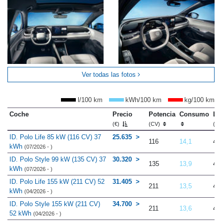
Ver todas las fotos
l/100 km
kWh/100 km
kg/100 km
Coche
Precio
Potencia
Consumo
Lo
(€)
(CV)
(m
ID. Polo Life 85 kW (116 CV) 37
25.635
116
14,1
4.
kWh
(07/2026 - )
ID. Polo Style 99 kW (135 CV) 37
30.320
135
13,9
4.
kWh
(07/2026 - )
ID. Polo Life 155 kW (211 CV) 52
31.405
211
13,5
4.
kWh
(04/2026 - )
ID. Polo Style 155 kW (211 CV)
34.700
211
13,6
4.
52 kWh
(04/2026 - )