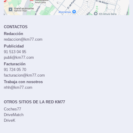
CONTACTOS
Redacción
redaccion@km77.com
Publicidad
91 513 04 95
publi@km77.com
Facturación
91 724 05 70
facturacion@km77.com
Trabaja con nosotros
rrhh@km77.com
OTROS SITIOS DE LA RED KM77
Coches77
DriveMatch
DriveK