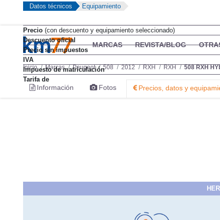
Datos técnicos
Equipamiento
Precio
(con descuento y equipamiento seleccionado)
Descuento oficial
MARCAS
REVISTA/BLOG
OTRA
Precio sin impuestos
IVA
Inicio
Marcas
Peugeot
508
2012
RXH
RXH
508 RXH HYbr
Impuesto de matriculación
Tarifa de
Información
Fotos
Precios, datos y equipami
HER