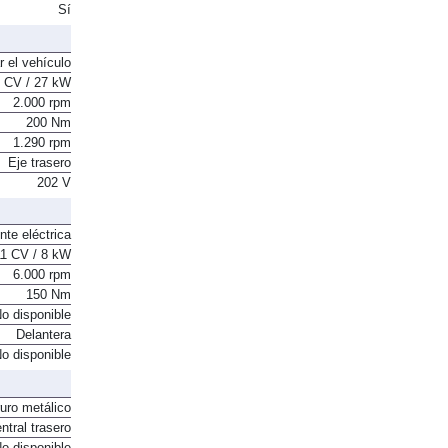
Sí
r el vehículo
 CV / 27 kW
2.000 rpm
200 Nm
1.290 rpm
Eje trasero
202 V
nte eléctrica
11 CV / 8 kW
6.000 rpm
150 Nm
o disponible
Delantera
o disponible
ruro metálico
ntral trasero
o disponible