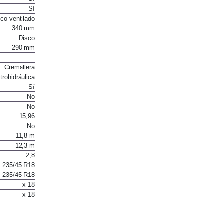
Sí
co ventilado
340 mm
Disco
290 mm
Cremallera
trohidráulica
Sí
No
No
15,96
No
11,8 m
12,3 m
2,8
235/45 R18
235/45 R18
x 18
x 18