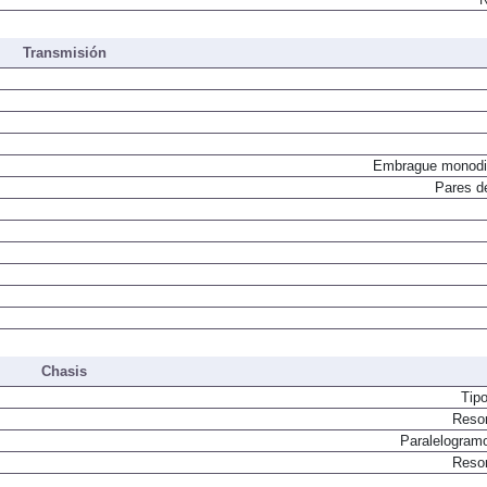
Transmisión
Embrague monodi
Pares d
Chasis
Tip
Resor
Paralelogram
Resor