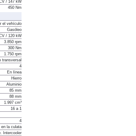
CV / 147 kW
450 Nm
r el vehículo
Gasóleo
CV / 120 kW
3.850 rpm
300 Nm
1.750 rpm
o transversal
4
En línea
Hierro
Aluminio
85 mm
88 mm
1.997 cm³
16 a 1
4
 en la culata
. Intercooler