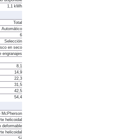
1,1 kWh
Total
Automático
6
Selección
sco en seco
e engranajes
8,1
14,9
22,3
31,5
42,5
54,4
o McPherson
te helicoidal
o deformable
te helicoidal
Sí