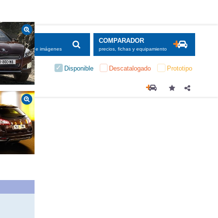
SCADOR
COMPARADOR
maciones, fichas e imágenes
precios, fichas y equipamiento
Disponible
Descatalogado
Prototipo