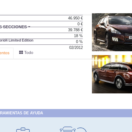
46.950 €
0 €
BU
S SECCIONES
39.788 €
infor
18 %
id4 Limited Edition
0 %
02/2012
Todo
entos
RAMIENTAS DE AYUDA