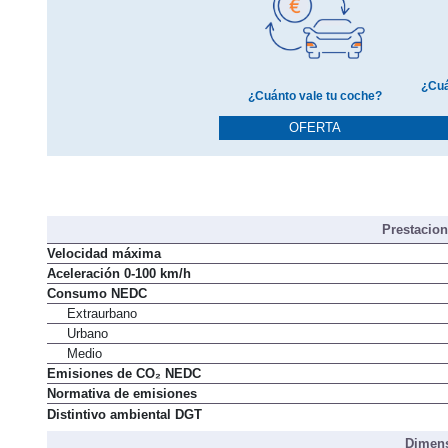
¿Cuá
¿Cuánto vale tu coche?
OFERTA
Prestacio
Velocidad máxima
Aceleración 0-100 km/h
Consumo NEDC
Extraurbano
Urbano
Medio
Emisiones de CO₂ NEDC
Normativa de emisiones
Distintivo ambiental DGT
Dimens