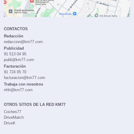
CONTACTOS
Redacción
redaccion@km77.com
Publicidad
91 513 04 95
publi@km77.com
Facturación
91 724 05 70
facturacion@km77.com
Trabaja con nosotros
rrhh@km77.com
OTROS SITIOS DE LA RED KM77
Coches77
DriveMatch
DriveK