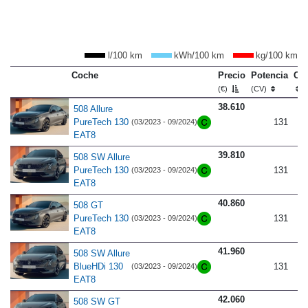
l/100 km
kWh/100 km
kg/100 km
Coche
Precio
Potencia
Co
(€)
(CV)
38.610
508 Allure
PureTech 130
131
(03/2023 - 09/2024)
EAT8
39.810
508 SW Allure
PureTech 130
131
(03/2023 - 09/2024)
EAT8
40.860
508 GT
PureTech 130
131
(03/2023 - 09/2024)
EAT8
41.960
508 SW Allure
BlueHDi 130
131
(03/2023 - 09/2024)
EAT8
42.060
508 SW GT