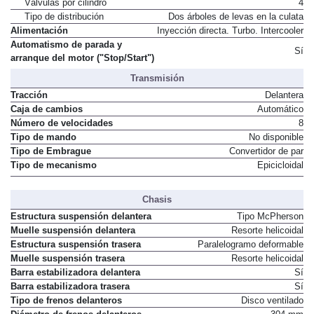
Válvulas por cilindro
4
Tipo de distribución
Dos árboles de levas en la culata
Alimentación
Inyección directa. Turbo. Intercooler
Automatismo de parada y
Sí
arranque del motor ("Stop/Start")
Transmisión
Tracción
Delantera
Caja de cambios
Automático
Número de velocidades
8
Tipo de mando
No disponible
Tipo de Embrague
Convertidor de par
Tipo de mecanismo
Epicicloidal
Chasis
Estructura suspensión delantera
Tipo McPherson
Muelle suspensión delantera
Resorte helicoidal
Estructura suspensión trasera
Paralelogramo deformable
Muelle suspensión trasera
Resorte helicoidal
Barra estabilizadora delantera
Sí
Barra estabilizadora trasera
Sí
Tipo de frenos delanteros
Disco ventilado