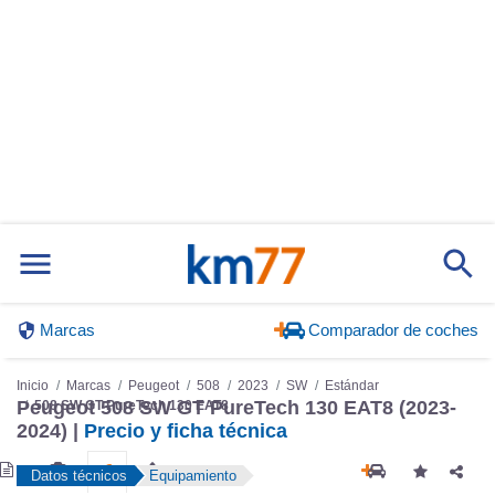
Marcas
Comparador de coches
Inicio
Marcas
Peugeot
508
2023
SW
Estándar
Peugeot 508 SW GT PureTech 130 EAT8 (2023-
508 SW GT PureTech 130 EAT8
2024) |
Precio y ficha técnica
Datos técnicos
Equipamiento