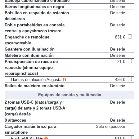
Bandeja cubremaletero enrollable
De serie
Barras longitudinales en negro
De serie
Bolsillos en respaldo de asientos
De serie
delanteros
Doble portabebidas en consola
De serie
central y apoyabrazos trasero
Enganche de remolque
831 €
escamoteable
Guantera con iluminación
De serie
Maletero con iluminación
De serie
Predisposición de rueda de
21 €
repuesto (elimina equipo
reparapinchazos)
Llantas de aleación Augusta
436 €
Raíles de maletero en aluminio
De serie
Equipos de sonido y multimedia
2 tomas USB-C (datos/carga y
De serie
carga) delante y 2 tomas USB-A
(carga) detrás
8 altavoces
De serie
Cargador inalámbrico para
Sólo en paquete
smartphone
Pack FOCAL HiFi
811 €