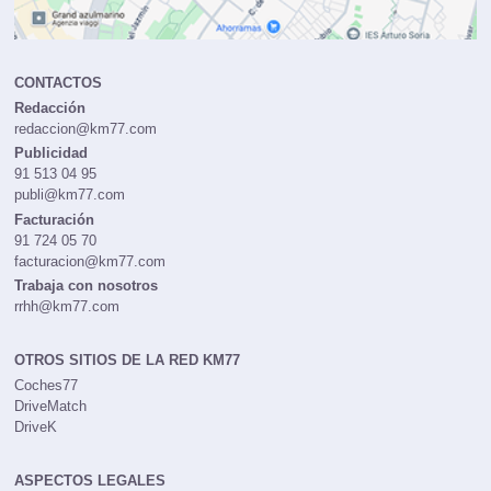
CONTACTOS
Redacción
redaccion@km77.com
Publicidad
91 513 04 95
publi@km77.com
Facturación
91 724 05 70
facturacion@km77.com
Trabaja con nosotros
rrhh@km77.com
OTROS SITIOS DE LA RED KM77
Coches77
DriveMatch
DriveK
ASPECTOS LEGALES