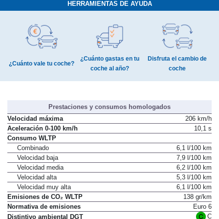
HERRAMIENTAS DE AYUDA
¿Cuánto gastas en tu
Disfruta el cambio de
¿Cuánto vale tu coche?
coche al año?
coche
Prestaciones y consumos homologados
Velocidad máxima
206 km/h
Aceleración 0-100 km/h
10,1 s
Consumo WLTP
Combinado
6,1 l/100 km
Velocidad baja
7,9 l/100 km
Velocidad media
6,2 l/100 km
Velocidad alta
5,3 l/100 km
Velocidad muy alta
6,1 l/100 km
Emisiones de CO₂ WLTP
138 gr/km
Normativa de emisiones
Euro 6
C
Distintivo ambiental DGT