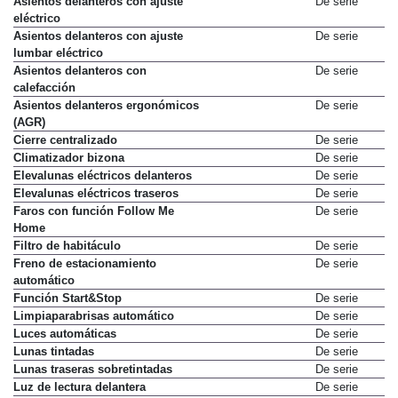
Asientos delanteros con ajuste
De serie
eléctrico
Asientos delanteros con ajuste
De serie
lumbar eléctrico
Asientos delanteros con
De serie
calefacción
Asientos delanteros ergonómicos
De serie
(AGR)
Cierre centralizado
De serie
Climatizador bizona
De serie
Elevalunas eléctricos delanteros
De serie
Elevalunas eléctricos traseros
De serie
Faros con función Follow Me
De serie
Home
Filtro de habitáculo
De serie
Freno de estacionamiento
De serie
automático
Función Start&Stop
De serie
Limpiaparabrisas automático
De serie
Luces automáticas
De serie
Lunas tintadas
De serie
Lunas traseras sobretintadas
De serie
Luz de lectura delantera
De serie