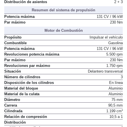
Distribución de asientos
2 + 3
Resumen del sistema de propulsión
Potencia máxima
131 CV / 96 kW
Par máximo
230 Nm
Motor de Combustión
Propósito
Impulsar el vehículo
Combustible
Gasolina
Potencia máxima
131 CV / 96 kW
Revoluciones potencia máxima
5.500 rpm
Par máximo
230 Nm
Revoluciones par máximo
1.750 rpm
Situación
Delantero transversal
Número de cilindros
3
Disposición de los cilindros
En línea
Material del bloque
Aluminio
Material de la culata
Aluminio
Diámetro
75 mm
Carrera
90,5 mm
Cilindrada
1.199 cm³
Relación de compresión
10,5 a 1
Distribución