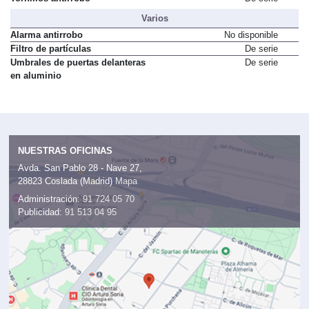
Varios
Alarma antirrobo
No disponible
Filtro de partículas
De serie
Umbrales de puertas delanteras
De serie
en aluminio
NUESTRAS OFICINAS
Avda. San Pablo 28 - Nave 27,
28823 Coslada (Madrid)
Mapa
Administración:
91 724 05 70
Publicidad:
91 513 04 95