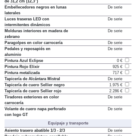
de 31,2 cm (12,3")
Embellecedores negros en lunas
De serie
laterales
Luces traseras LED con
De serie
intermitentes dinámicos
Molduras interiores en madera de
De serie
zebrano
Paragolpes en color carrocería
De serie
Pedales y reposapiés en
De serie
aluminio
Pintura Azul Eclipse
0 €
Pintura Rojo Elixir
925 €
Pintura metalizada
717 €
Tapicería de Alcántara Mistral
De serie
Tapicería de cuero Sellier negro
1.975 €
Tapicería de cuero Sellier rojo
2.286 €
Tiradores exteriores en color
De serie
carrocería
Volante de cuero napa perforado
De serie
con logo GT
Equipaje y transporte
Asiento trasero abatible 1/3 - 2/3
De serie