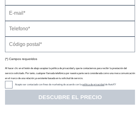
Información general
Impresiones de conducción
Consumo y recarga
Cambios en la información
(*) Campos requeridos
Al hacer clic en el botón de abajo aceptas la política de privacidad y que te contactemos para recibir la prestación del
servicio solicitado. Por tanto, cualquier llamada telefónica por nuestra parte será considerada como una mera comunicación
en el marco de una relación ya existente basada en tu solicitud de servicio.
Acepto ser contactado con fines de marketing de acuerdo con la
política de privacidad
de AutoXY
DESCUBRE EL PRECIO
El 2008 es la alternativa que propone Peugeot a modelos como
el
Hyundai Kona
, el
Nissan Juke
, el
Renault Captur
y
el
Volkswagen T-Roc
entre otros. Es un SUV, mide
4,30 metros
de longitud
y está disponible con motores de gasolina, algunos
con hibridación, y eléctricos. Su precio de venta
parte de 24 190
euros
(
precios de toda la gama
).