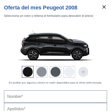
Oferta del mes Peugeot 2008
Selecciona un color y rellena el formulario para descubrir el precio
Marcas
Comparador de coches
Inicio
Marcas
Peugeot
2008
2023
Estándar
Es posible que algunos colores no estén disponibles para la oferta seleccionada.
Peugeot 2008 y e-2008 (2023) - Prueba |
Información general
18/07/2024 |
Redacción de km77.com (
@km77com
)