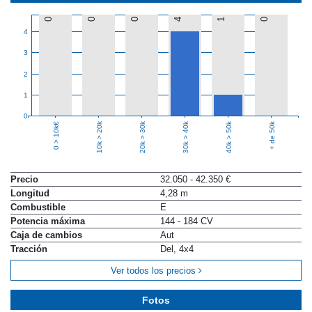
0
0
0
4
1
0
4
3
2
1
0
10k > 20k
20k > 30k
30k > 40k
40k > 50k
+ de 50k
0 > 10k€
Precio
32.050 - 42.350 €
Longitud
4,28 m
Combustible
E
Potencia máxima
144 - 184 CV
Caja de cambios
Aut
Tracción
Del, 4x4
Ver todos los precios
Fotos