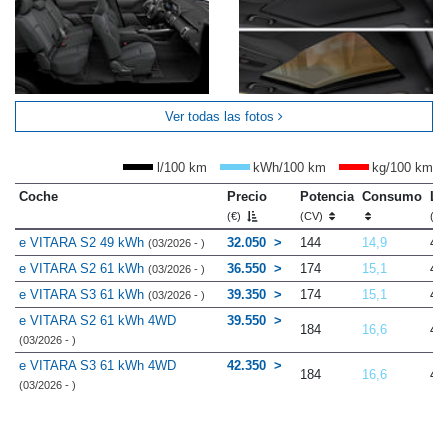
Ver todas las fotos
l/100 km
kWh/100 km
kg/100 km
Coche
Precio
Potencia
Consumo
Lo
(€)
(CV)
(m
e VITARA S2 49 kWh
32.050
144
14,9
4.
(03/2026 - )
e VITARA S2 61 kWh
36.550
174
15,1
4.
(03/2026 - )
e VITARA S3 61 kWh
39.350
174
15,1
4.
(03/2026 - )
e VITARA S2 61 kWh 4WD
39.550
184
16,6
4.
(03/2026 - )
e VITARA S3 61 kWh 4WD
42.350
184
16,6
4.
(03/2026 - )