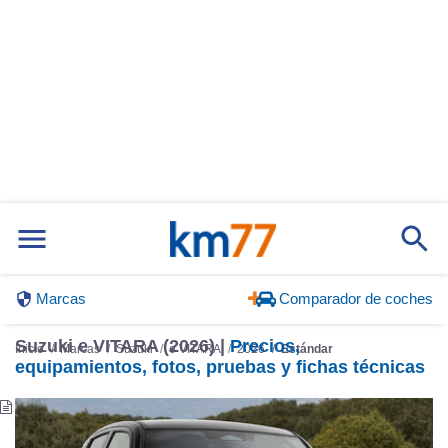
Marcas
Comparador de coches
Suzuki e VITARA (2026) |
Precios,
Inicio
Marcas
Suzuki
e VITARA
2026
Estándar
equipamientos, fotos, pruebas y fichas técnicas