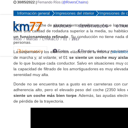
30/05/2022 |
Fernando Ríos (
@RiversChains
)
Información general
Impresiones del interior
Impresiones de 
El 01 es un coche de planteamiento familiar en el que los tray
MARCAS
REVISTA/BLOG
OTRA
tiene una calidad de rodadura superior a la media, su habitácu
un funcionamiento refinado
. Su conducción no tiene nada 
Inicio
Marcas
LYNK&CO
01
2017
personas.
Fotos
Precios, datos y equipami
Información
La suspensión y los elementos elásticos de la misma (
silentblo
de marcha y, al volante, el 01
se siente un coche muy aislad
de lo que busque cada conductor. Salvo en situaciones muy con
la capacidad de filtrado de los amortiguadores es muy elevada
serenidad muy alta.
Donde no se encuentra tan a gusto es en carreteras con curva
adherencia alto, pero el elevado peso del coche (2350 kilo
siente un coche más bien torpe
. Además, las ayudas elect
de pérdida de la trayectoria.