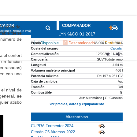
SCADOR
COMPARADOR
 Es cómodo,
maciones, fichas e imágenes
precios, fichas y equipamiento
ufable
tiene
LYNK&CO 01 2017
n número de
Disponible
Descatalogado
Prototipo
Precio
35.000 € - 43.290 €
Coste del seguro
Calcular
Comercialización
12/2020 - 11/2024
a el confort
Carrocería
SUV/Todoterreno
 en función
Longitud
4,54 m
 enrasadas)
Volumen maletero principal
466 l
ren con una
Potencia máxima
De 197 a 261 CV
Caja de cambios
Aut
Tracción
Del
el nivel de
Combustible
G
 general,
se
Aut: Automático | G: Gasolina
uier atisbo
Ver precios, datos y equipamiento
Alternativas
CUPRA Formentor 2024
Citroën C5 Aircross 2022