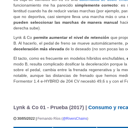
funcionamiento me ha parecido
simplemente correcto
: es 
lentitud cuando ha de reducir varias marchas (por ejemplo, par
que no deportiva, casi siempre lleva una marcha más o una
pueden seleccionar las marchas de manera manual
hacie
derecha sube).
Lynk & Co
permite aumentar el nivel de retención
que propo
B. Al hacerlo, el pedal de freno se mueve automáticamente, p
deceleración más elevada
de lo deseado (no son pocas las oc
El tacto, como es frecuente en modelos híbridos enchufables,
modo B, resulta complicado dosificar la deceleración porque l
sobre el pedal, cambia entre la frenada regenerativa y la me
notable, aunque las distancias de frenado que hemos me
Formentor 1.4 e-HYBRID de 204 CV necesitó 49,6 s y con el F
Lynk & Co 01 - Prueba (2017) |
Consumo y reca
30/05/2022 |
Fernando Ríos (
@RiversChains
)