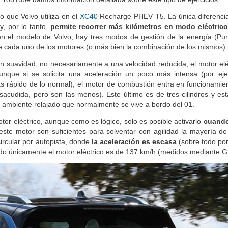
 que Volvo utiliza en el
XC40
Recharge PHEV T5. La única diferencia
, por lo tanto,
permite recorrer más kilómetros en modo eléctrico
n el modelo de Volvo, hay tres modos de gestión de la energía (Pur
 de cada uno de los motores (o más bien la combinación de los mismos).
con suavidad, no necesariamente a una velocidad reducida, el motor elé
nque si se solicita una aceleración un poco más intensa (por ej
ás rápido de lo normal), el motor de combustión entra en funcionami
sacudida, pero son las menos). Este último es de tres cilindros y es
 el ambiente relajado que normalmente se vive a bordo del 01.
tor eléctrico, aunque como es lógico, solo es posible activarlo
cuando
este motor son suficientes para solventar con agilidad la mayoría d
ircular por autopista, donde
la aceleración es escasa
(sobre todo po
do únicamente el motor eléctrico es de 137 km/h (medidos mediante G