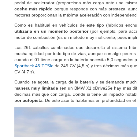
pedal de acelerador (proporciona más carga ante una misma 
coche más rápido
porque responde con más presteza, aunque
motores proporcionan la máxima aceleración con independencia
Como es habitual en vehículos de este tipo (híbridos ench
utilizarla en un momento posterior
(por ejemplo, para acc
motor de combustión (es un método muy ineficiente, pues imp
Los 261 caballos combinados que desarrolla el sistema híb
mucha agilidad por todo tipo de vías, aunque son algo peores
cuando el 01 tiene carga en la batería necesita 5,0 segundo
Sportback 45 TFSIe
de 245 CV (4,5 s) y tres décimas más qu
CV (4,7 s).
Cuando se agota la carga de la batería y se demanda mucha
manera muy limitada
(en un BMW X1 xDrive25e hay más dife
décimas más que con carga. Donde sí tiene un impacto notabl
por autopista
. De este asunto hablamos en profundidad en e