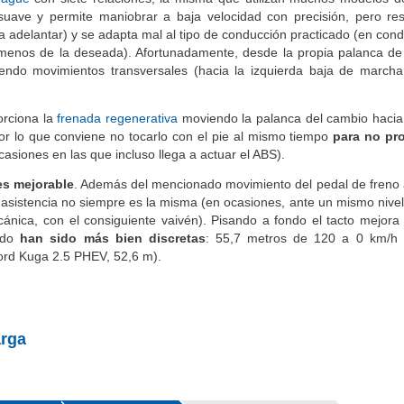
suave y permite maniobrar a baja velocidad con precisión, pero r
a adelantar) y se adapta mal al tipo de conducción practicado (en cond
 menos de la deseada). Afortunadamente, desde la propia palanca d
ndo movimientos transversales (hacia la izquierda baja de marcha
rciona la
frenada regenerativa
moviendo la palanca del cambio hacia 
or lo que conviene no tocarlo con el pie al mismo tiempo
para no pr
asiones en las que incluso llega a actuar el ABS).
es mejorable
. Además del mencionado movimiento del pedal de freno al
a asistencia no siempre es la misma (en ocasiones, ante un mismo nivel
cánica, con el consiguiente vaivén). Pisando a fondo el tacto mejor
dido
han sido más bien discretas
: 55,7 metros de 120 a 0 km/h
ord Kuga 2.5 PHEV, 52,6 m).
rga