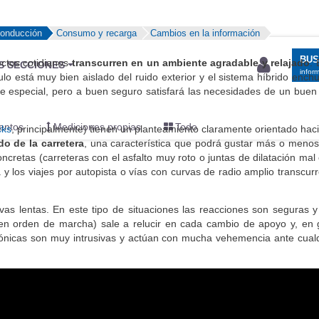
conducción
Consumo y recarga
Cambios en la información
BU
ectos cotidianos
transcurren en un ambiente agradable y relajado
.
S SECCIONES
infor
lo está muy bien aislado del ruido exterior y el sistema híbrido ench
de especial, pero a buen seguro satisfará las necesidades de un bue
entos
Mediciones propias
Todo
cks
, principalmente) tienen un planteamiento claramente orientado haci
o de la carretera
, una característica que podrá gustar más o menos
cretas (carreteras con el asfalto muy roto o juntas de dilatación mal
 y los viajes por autopista o vías con curvas de radio amplio transcur
s lentas. En este tipo de situaciones las reacciones son seguras y 
s en orden de marcha) sale a relucir en cada cambio de apoyo y, en
rónicas son muy intrusivas y actúan con mucha vehemencia ante cualq