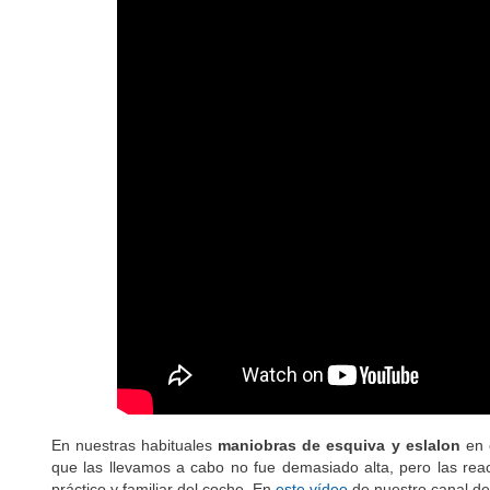
En nuestras habituales
maniobras de esquiva y eslalon
en c
que las llevamos a cabo no fue demasiado alta, pero las reac
práctico y familiar del coche. En
este vídeo
de nuestro canal de