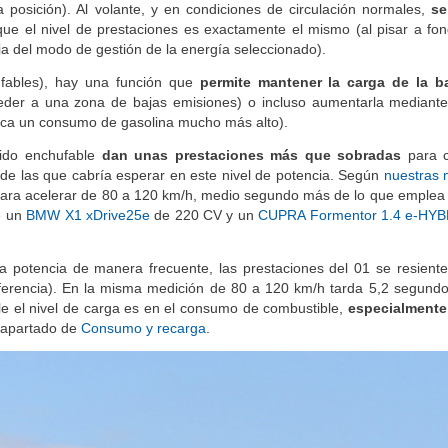
posición). Al volante, y en condiciones de circulación normales,
se
 el nivel de prestaciones es exactamente el mismo (al pisar a fon
 del modo de gestión de la energía seleccionado).
ufables), hay una función que
permite mantener la carga de la ba
eder a una zona de bajas emisiones) o incluso aumentarla mediante
lica un consumo de gasolina mucho más alto).
rido enchufable
dan unas prestaciones más que sobradas
para c
 de las que cabría esperar en este nivel de potencia. Según
nuestras 
s para acelerar de 80 a 120 km/h, medio segundo más de lo que emplea
e un
BMW X1 xDrive25e
de 220 CV y un
CUPRA Formentor 1.4 e-HYB
 potencia de manera frecuente, las prestaciones del 01 se resient
rencia). En la misma medición de 80 a 120 km/h tarda 5,2 segundo
e el nivel de carga es en el consumo de combustible,
especialmente 
l apartado de
Consumo y recarga
.