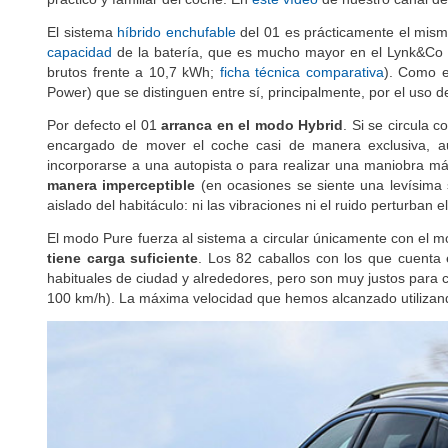
El sistema
híbrido enchufable
del 01 es prácticamente el mismo
capacidad
de la batería, que es mucho mayor en el Lynk&Co y
brutos frente a 10,7 kWh;
ficha técnica comparativa
). Como e
Power) que se distinguen entre sí, principalmente, por el uso
Por defecto el 01
arranca en el modo Hybrid
. Si se circula 
encargado de mover el coche casi de manera exclusiva, au
incorporarse a una autopista o para realizar una maniobra m
manera imperceptible
(en ocasiones se siente una levísima 
aislado del habitáculo: ni las vibraciones ni el ruido perturban
El modo Pure fuerza al sistema a circular únicamente con el mo
tiene carga suficiente
. Los 82 caballos con los que cuenta 
habituales de ciudad y alrededores, pero son muy justos para c
100 km/h). La máxima velocidad que hemos alcanzado utilizan