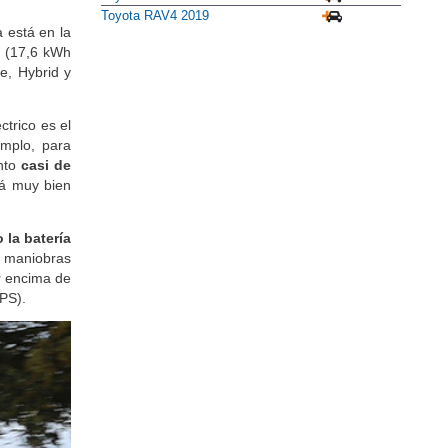
Toyota RAV4 2019
 está en la
(17,6 kWh
e, Hybrid y
ctrico es el
emplo, para
ento
casi de
tá muy bien
 la batería
e maniobras
r encima de
PS).