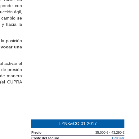
esponde con
ucción ágil,
e cambio
se
 y hacia la
la posición
ovocar una
 activar el
 de presión
a de manera
 (el CUPRA
LYNK&CO 01 2017
Precio
35.000 € - 43.290 €
Coste del seguro
Calcular