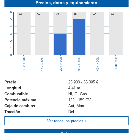
Precios, datos y equipamiento
6
0
0
3
5
0
0
5
4
3
2
1
0
10k > 20k
20k > 30k
30k > 40k
40k > 50k
+ de 50k
0 > 10k€
Precio
25.900 - 35.395 €
Longitud
4,41 m
Combustible
HI, G, Gas
Potencia máxima
122 - 159 CV
Caja de cambios
Aut, Man
Tracción
Del
Ver todos los precios