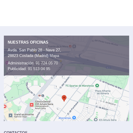
NUESTRAS OFICINAS
Avda. San Pablo 28 - Nave 27,
28823 Coslada (Madrid)
Mapa
Administración:
91 724 05 70
Publicidad:
91 513 04 95
CONTACTOS