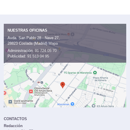
NUESTRAS OFICINAS
Avda. San Pablo 28 - Nave 27,
28823 Coslada (Madrid)
Mapa
Administración:
91 724 05 70
Publicidad:
91 513 04 95
CONTACTOS
Redacción