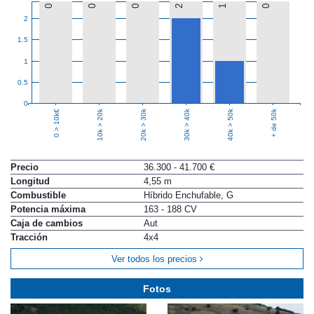
0
0
0
2
1
0
2
1.5
1
0.5
0
10k > 20k
20k > 30k
30k > 40k
40k > 50k
+ de 50k
0 > 10k€
Precio
36.300 - 41.700 €
Longitud
4,55 m
Combustible
Híbrido Enchufable, G
Potencia máxima
163 - 188 CV
Caja de cambios
Aut
Tracción
4x4
Ver todos los precios
Fotos