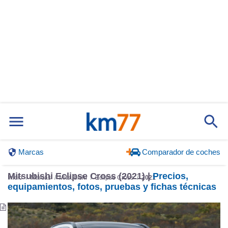
Marcas
Comparador de coches
Mitsubishi Eclipse Cross (2021) |
Precios,
Inicio
Marcas
Mitsubishi
Eclipse Cross
2021
equipamientos, fotos, pruebas y fichas técnicas