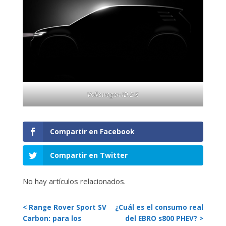
Volkswagen ID.2 X
Compartir en Facebook
Compartir en Twitter
No hay artículos relacionados.
< Range Rover Sport SV
¿Cuál es el consumo real
Carbon: para los
del EBRO s800 PHEV? >