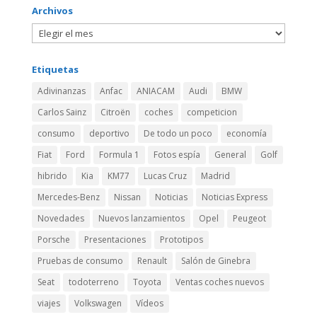
Archivos
Etiquetas
Adivinanzas
Anfac
ANIACAM
Audi
BMW
Carlos Sainz
Citroën
coches
competicion
consumo
deportivo
De todo un poco
economía
Fiat
Ford
Formula 1
Fotos espía
General
Golf
hibrido
Kia
KM77
Lucas Cruz
Madrid
Mercedes-Benz
Nissan
Noticias
Noticias Express
Novedades
Nuevos lanzamientos
Opel
Peugeot
Porsche
Presentaciones
Prototipos
Pruebas de consumo
Renault
Salón de Ginebra
Seat
todoterreno
Toyota
Ventas coches nuevos
viajes
Volkswagen
Vídeos