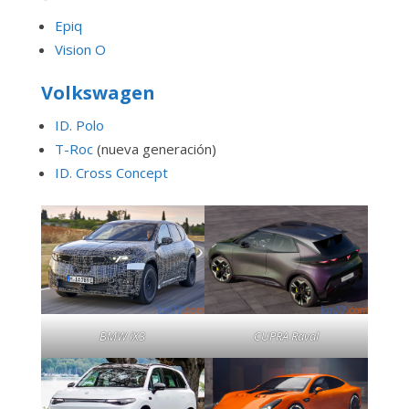
Epiq
Vision O
Volkswagen
ID. Polo
T-Roc
(nueva generación)
ID. Cross Concept
BMW iX3
CUPRA Raval