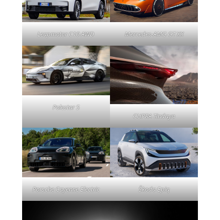
Leapmotor C10 AWD
Mercedes-AMG GT XX
Polestar 5
CUPRA Tindaya
Porsche Cayenne Electric
Škoda Epiq