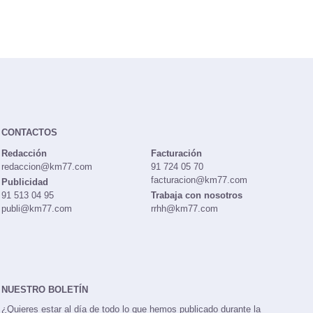
CONTACTOS
Redacción
Facturación
redaccion@km77.com
91 724 05 70
facturacion@km77.com
Publicidad
91 513 04 95
Trabaja con nosotros
publi@km77.com
rrhh@km77.com
NUESTRO BOLETÍN
¿Quieres estar al día de todo lo que hemos publicado durante la