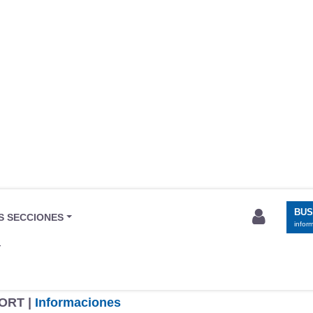
BU
S SECCIONES
infor
T
ORT |
Informaciones