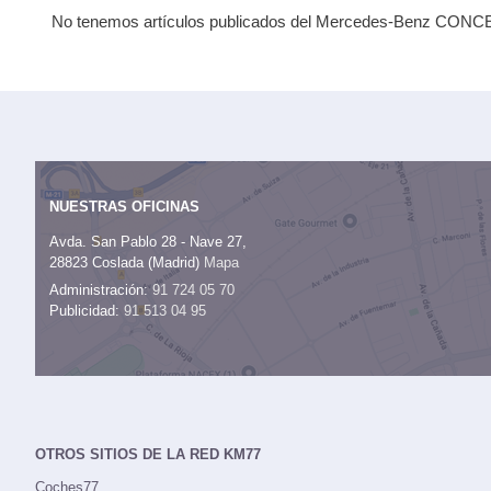
No tenemos artículos publicados del Mercedes-Benz CONC
NUESTRAS OFICINAS
Avda. San Pablo 28 - Nave 27,
28823 Coslada (Madrid)
Mapa
Administración:
91 724 05 70
Publicidad:
91 513 04 95
OTROS SITIOS DE LA RED KM77
Coches77