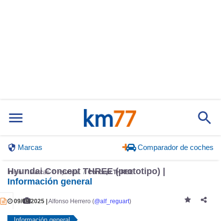
Marcas
Comparador de coches
Hyundai Concept THREE (prototipo) |
Inicio
Marcas
Hyundai
Concept THREE
Información general
09/09/2025 |
Alfonso Herrero (
@alf_reguart
)
Información general