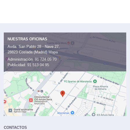
NUESTRAS OFICINAS
Avda. San Pablo 28 - Nave 27,
28823 Coslada (Madrid)
Mapa
Administración:
91 724 05 70
Publicidad:
91 513 04 95
CONTACTOS