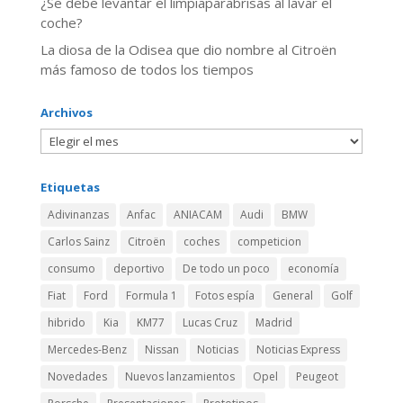
¿Se debe levantar el limpiaparabrisas al lavar el
coche?
La diosa de la Odisea que dio nombre al Citroën
más famoso de todos los tiempos
Archivos
Etiquetas
Adivinanzas
Anfac
ANIACAM
Audi
BMW
Carlos Sainz
Citroën
coches
competicion
consumo
deportivo
De todo un poco
economía
Fiat
Ford
Formula 1
Fotos espía
General
Golf
hibrido
Kia
KM77
Lucas Cruz
Madrid
Mercedes-Benz
Nissan
Noticias
Noticias Express
Novedades
Nuevos lanzamientos
Opel
Peugeot