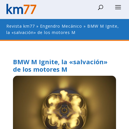
Revista km77
»
Engendro Mecánico
»
BMW M Ignite,
la «salvación» de los motores M
BMW M Ignite, la «salvación»
de los motores M