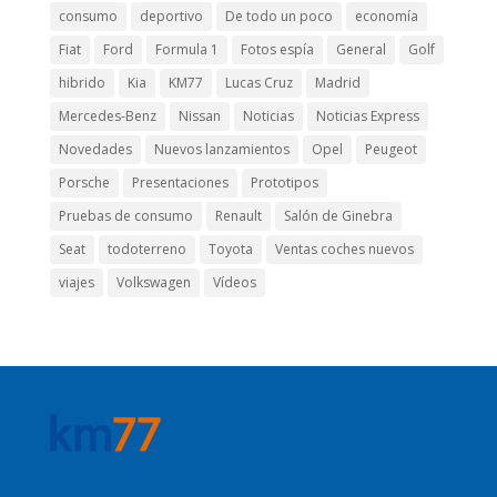
consumo
deportivo
De todo un poco
economía
Fiat
Ford
Formula 1
Fotos espía
General
Golf
hibrido
Kia
KM77
Lucas Cruz
Madrid
Mercedes-Benz
Nissan
Noticias
Noticias Express
Novedades
Nuevos lanzamientos
Opel
Peugeot
Porsche
Presentaciones
Prototipos
Pruebas de consumo
Renault
Salón de Ginebra
Seat
todoterreno
Toyota
Ventas coches nuevos
viajes
Volkswagen
Vídeos