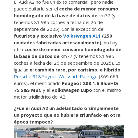
El Audi A2 no fue un éxito comercial, pero nadie
puede quitarle ser el
coche de menor consumo
homologado de la base de datos de
km77 (y
tenemos 81 985 coches a fecha del 26 de
septiembre de 2025). Con la excepción del
futurista y exclusivo
Volkswagen XL1
(250
unidades fabricadas artesanalmente)
, no hay
otro
coche de menor consumo homologado de
la base de datos de
km77 (y tenemos 81 985
coches a fecha del 26 de septiembre de 2025). Lo
igualan
el también raro, por carísimo, e híbrido
Porsche 918 Spyder Weissach Package
(869 669
euros), el mencionado
Peugeot 208
1.6 BlueHDi
75 S&S MBC
y el
Volkswagen Lupo
con el mismo
motor tricilíndrico del A2.
¿Fue el Audi A2 un adelantado o simplemente
un proyecto que no hubiera triunfado en otra
época tampoco?