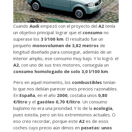
Cuando
Audi
empezó con el proyecto del
A2
tenía
un objetivo principal: lograr que el
consumo
no
superase los
3 l/100 km
. El resultado fue un
pequeño
monovolumen de 3,82 metros
de
longitud diseñado para conseguir, además de un
interior amplio, ese consumo muy bajo. Y lo logró: el
A2
, con uno de sus tres motores, conseguía un
consumo homologado de solo 3,0 l/100 km
.
Pero en aquel momento, los
combustibles
tenían
lo que nos debían parecer unos precios razonables.
En
España
, en el año
2000
, costaba unos
0,80
€/litro
y el
gasóleo 0,70 €/litro
. Un consumo
bajísimo no era una prioridad. Y lo de la
ecología
,
pues existía, pero sin los extremismos actuales. O
eso creo recordar, porque este
A2
es de esos
coches cuyo precio aún dimos en
pesetas: unos