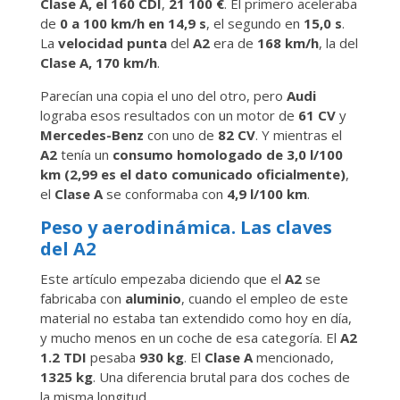
Clase A, el 160 CDI
,
21 100 €
. El primero aceleraba
de
0 a 100 km/h en 14,9 s
, el segundo en
15,0 s
.
La
velocidad punta
del
A2
era de
168 km/h
, la del
Clase A, 170 km/h
.
Parecían una copia el uno del otro, pero
Audi
lograba esos resultados con un motor de
61 CV
y
Mercedes-Benz
con uno de
82 CV
. Y mientras el
A2
tenía un
consumo homologado de 3,0 l/100
km (2,99 es el dato comunicado oficialmente)
,
el
Clase A
se conformaba con
4,9 l/100 km
.
Peso y aerodinámica. Las claves
del A2
Este artículo empezaba diciendo que el
A2
se
fabricaba con
aluminio
, cuando el empleo de este
material no estaba tan extendido como hoy en día,
y mucho menos en un coche de esa categoría. El
A2
1.2 TDI
pesaba
930 kg
. El
Clase A
mencionado,
1325 kg
. Una diferencia brutal para dos coches de
la misma longitud.