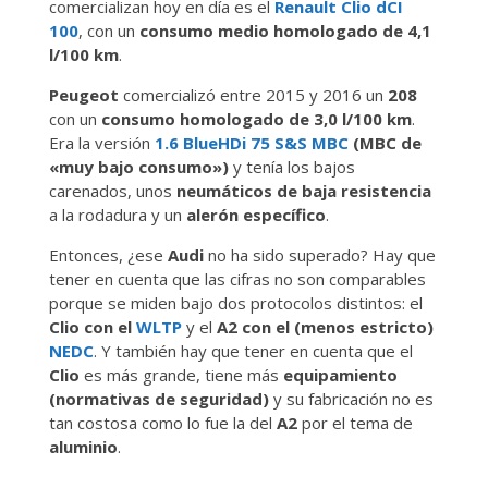
comercializan hoy en día es el
Renault Clio dCI
100
, con un
consumo medio homologado de 4,1
l/100 km
.
Peugeot
comercializó entre 2015 y 2016 un
208
con un
consumo homologado de 3,0 l/100 km
.
Era la versión
1.6 BlueHDi 75 S&S MBC
(MBC de
«muy bajo consumo»)
y tenía los bajos
carenados, unos
neumáticos de baja resistencia
a la rodadura y un
alerón específico
.
Entonces, ¿ese
Audi
no ha sido superado? Hay que
tener en cuenta que las cifras no son comparables
porque se miden bajo dos protocolos distintos: el
Clio con el
WLTP
y el
A2 con el (menos estricto)
NEDC
. Y también hay que tener en cuenta que el
Clio
es más grande, tiene más
equipamiento
(normativas de seguridad)
y su fabricación no es
tan costosa como lo fue la del
A2
por el tema de
aluminio
.