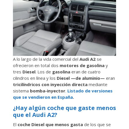
A lo largo de la vida comercial del
Audi A2
se
ofrecieron en total dos
motores de gasolina
y
tres
Diesel
. Los de
gasolina
eran de cuatro
cilindros en línea y los
Diesel —de aluminio—
eran
tricilíndricos con inyección directa
mediante
sistema
bomba-inyector
.
Listado de versiones
que se vendieron en España
.
¿Hay algún coche que gaste menos
que el Audi A2?
El
coche Diesel que menos gasta
de los que se