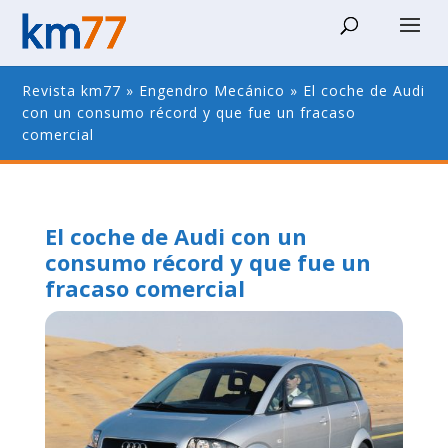
Revista km77
»
Engendro Mecánico
»
El coche de Audi
con un consumo récord y que fue un fracaso
comercial
El coche de Audi con un
consumo récord y que fue un
fracaso comercial