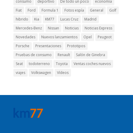
consumo
deportivo
De todo un poco
economía
Fiat
Ford
Formula 1
Fotos espía
General
Golf
hibrido
Kia
KM77
Lucas Cruz
Madrid
Mercedes-Benz
Nissan
Noticias
Noticias Express
Novedades
Nuevos lanzamientos
Opel
Peugeot
Porsche
Presentaciones
Prototipos
Pruebas de consumo
Renault
Salón de Ginebra
Seat
todoterreno
Toyota
Ventas coches nuevos
viajes
Volkswagen
Vídeos