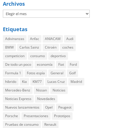
Archivos
Etiquetas
Adivinanzas
Anfac
ANIACAM
Audi
BMW
Carlos Sainz
Citroën
coches
competicion
consumo
deportivo
De todo un poco
economía
Fiat
Ford
Formula 1
Fotos espía
General
Golf
hibrido
Kia
KM77
Lucas Cruz
Madrid
Mercedes-Benz
Nissan
Noticias
Noticias Express
Novedades
Nuevos lanzamientos
Opel
Peugeot
Porsche
Presentaciones
Prototipos
Pruebas de consumo
Renault