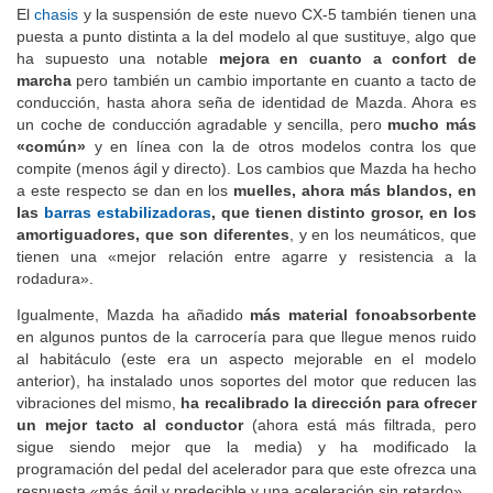
El
chasis
y la suspensión de este nuevo CX-5 también tienen una
puesta a punto distinta a la del modelo al que sustituye, algo que
ha supuesto una notable
mejora en cuanto a confort de
marcha
pero también un cambio importante en cuanto a tacto de
conducción, hasta ahora seña de identidad de Mazda. Ahora es
un coche de conducción agradable y sencilla, pero
mucho más
«común»
y en línea con la de otros modelos contra los que
compite (menos ágil y directo). Los cambios que Mazda ha hecho
a este respecto se dan en los
muelles, ahora más blandos, en
las
barras estabilizadoras
, que tienen distinto grosor, en los
amortiguadores, que son diferentes
, y en los neumáticos, que
tienen una «mejor relación entre agarre y resistencia a la
rodadura».
Igualmente, Mazda ha añadido
más material fonoabsorbente
en algunos puntos de la carrocería para que llegue menos ruido
al habitáculo (este era un aspecto mejorable en el modelo
anterior), ha instalado unos soportes del motor que reducen las
vibraciones del mismo,
ha recalibrado la dirección para ofrecer
un mejor tacto al conductor
(ahora está más filtrada, pero
sigue siendo mejor que la media) y ha modificado la
programación del pedal del acelerador para que este ofrezca una
respuesta «más ágil y predecible y una aceleración sin retardo».