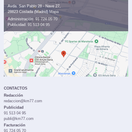
Avda. San Pablo 28 - Nave 27,
28823 Coslada (Madrid)
Mapa
Administración:
91 724 05 70
Publicidad:
91 513 04 95
CONTACTOS
Redacción
redaccion@km77.com
Publicidad
91 513 04 95
publi@km77.com
Facturación
91 724 05 70