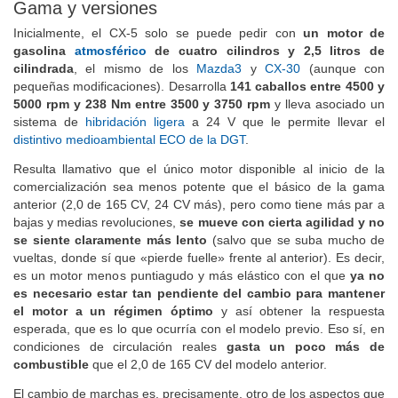
Gama y versiones
Inicialmente, el CX-5 solo se puede pedir con
un motor de
gasolina
atmosférico
de cuatro cilindros y 2,5 litros de
cilindrada
, el mismo de los
Mazda3
y
CX-30
(aunque con
pequeñas modificaciones). Desarrolla
141 caballos entre 4500 y
5000 rpm y 238 Nm entre 3500 y 3750 rpm
y lleva asociado un
sistema de
hibridación ligera
a 24 V que le permite llevar el
distintivo medioambiental ECO de la DGT
.
Resulta llamativo que el único motor disponible al inicio de la
comercialización sea menos potente que el básico de la gama
anterior (2,0 de 165 CV, 24 CV más), pero como tiene más par a
bajas y medias revoluciones,
se mueve con cierta agilidad y no
se siente claramente más lento
(salvo que se suba mucho de
vueltas, donde sí que «pierde fuelle» frente al anterior). Es decir,
es un motor menos puntiagudo y más elástico con el que
ya no
es necesario estar tan pendiente del cambio para mantener
el motor a un régimen óptimo
y así obtener la respuesta
esperada, que es lo que ocurría con el modelo previo. Eso sí, en
condiciones de circulación reales
gasta un poco más de
combustible
que el 2,0 de 165 CV del modelo anterior.
El cambio de marchas es, precisamente, otro de los aspectos que