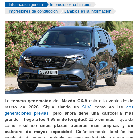
Información general
Impresiones del interior
Impresiones de conducción
Cambios en la información
La
tercera generación del Mazda CX-5
está a la venta desde
marzo de 2026. Sigue siendo un
SUV
, como en las
dos
generaciones previas
, pero ahora tiene una carrocería más
grande
—llega a los 4,69 m de longitud; 11,5 cm más—
que da
como resultado
unas plazas traseras más amplias y un
maletero de mayor capacidad
. Dinámicamente también ha
cambiado de manera notable: es más confortable y rueda con