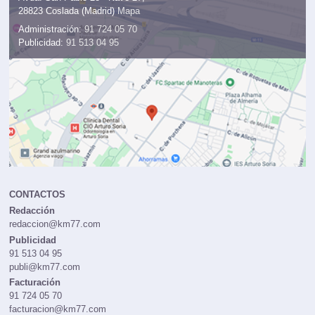
28823 Coslada (Madrid)
Mapa
Administración:
91 724 05 70
Publicidad:
91 513 04 95
CONTACTOS
Redacción
redaccion@km77.com
Publicidad
91 513 04 95
publi@km77.com
Facturación
91 724 05 70
facturacion@km77.com