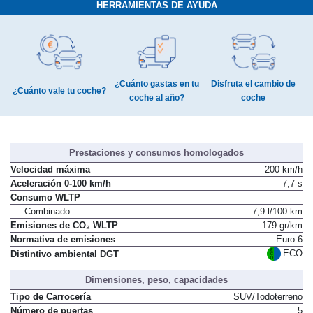
HERRAMIENTAS DE AYUDA
¿Cuánto gastas en tu
Disfruta el cambio de
¿Cuánto vale tu coche?
coche al año?
coche
Prestaciones y consumos homologados
Velocidad máxima
200 km/h
Aceleración 0-100 km/h
7,7 s
Consumo WLTP
Combinado
7,9 l/100 km
Emisiones de CO₂ WLTP
179 gr/km
Normativa de emisiones
Euro 6
ECO
Distintivo ambiental DGT
Dimensiones, peso, capacidades
Tipo de Carrocería
SUV/Todoterreno
Número de puertas
5