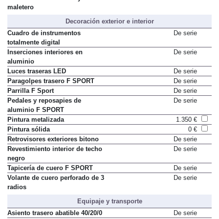
maletero
Decoración exterior e interior
Cuadro de instrumentos
De serie
totalmente digital
Inserciones interiores en
De serie
aluminio
Luces traseras LED
De serie
Paragolpes trasero F SPORT
De serie
Parrilla F Sport
De serie
Pedales y reposapies de
De serie
aluminio F SPORT
Pintura metalizada
1.350 €
Pintura sólida
0 €
Retrovisores exteriores bitono
De serie
Revestimiento interior de techo
De serie
negro
Tapicería de cuero F SPORT
De serie
Volante de cuero perforado de 3
De serie
radios
Equipaje y transporte
Asiento trasero abatible 40/20/0
De serie