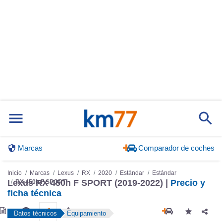
Marcas
Comparador de coches
Inicio
Marcas
Lexus
RX
2020
Estándar
Estándar
Lexus RX 450h F SPORT (2019-2022) |
Precio y
RX 450h F SPORT
ficha técnica
Datos técnicos
Equipamiento