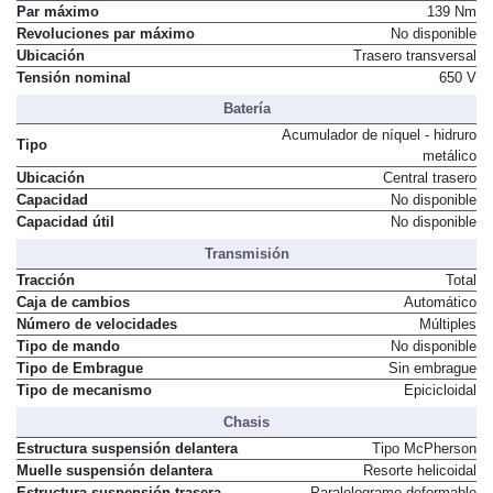
Par máximo
139 Nm
Revoluciones par máximo
No disponible
Ubicación
Trasero transversal
Tensión nominal
650 V
Batería
Acumulador de níquel - hidruro
Tipo
metálico
Ubicación
Central trasero
Capacidad
No disponible
Capacidad útil
No disponible
Transmisión
Tracción
Total
Caja de cambios
Automático
Número de velocidades
Múltiples
Tipo de mando
No disponible
Tipo de Embrague
Sin embrague
Tipo de mecanismo
Epicicloidal
Chasis
Estructura suspensión delantera
Tipo McPherson
Muelle suspensión delantera
Resorte helicoidal
Estructura suspensión trasera
Paralelogramo deformable