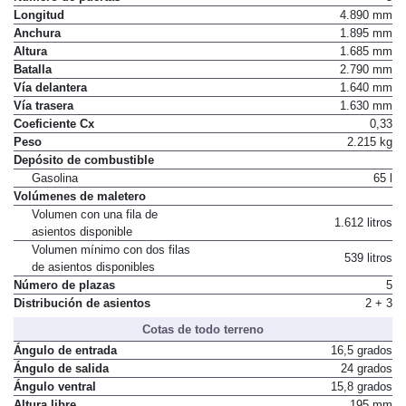
Longitud
4.890 mm
Anchura
1.895 mm
Altura
1.685 mm
Batalla
2.790 mm
Vía delantera
1.640 mm
Vía trasera
1.630 mm
Coeficiente Cx
0,33
Peso
2.215 kg
Depósito de combustible
Gasolina
65 l
Volúmenes de maletero
Volumen con una fila de
1.612 litros
asientos disponible
Volumen mínimo con dos filas
539 litros
de asientos disponibles
Número de plazas
5
Distribución de asientos
2 + 3
Cotas de todo terreno
Ángulo de entrada
16,5 grados
Ángulo de salida
24 grados
Ángulo ventral
15,8 grados
Altura libre
195 mm