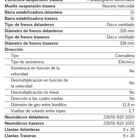
Muelle suspensión trasera
Resorte helicoidal
Barra estabilizadora delantera
Sí
Barra estabilizadora trasera
Sí
Tipo de frenos delanteros
Disco ventilado
Diámetro de frenos delanteros
328 mm
Tipo de frenos traseros
Disco ventilado
Diámetro de frenos traseros
338 mm
Dirección
Tipo
Cremallera
Tipo de asistencia
Eléctrica
Asistencia en función de la
No
velocidad
Desmultiplicacion en función de
No
la velocidad
Desmultiplicación no lineal
No
Dirección a las cuatro ruedas
No
Diámetro de giro entre bordillos
11,8 m
Vueltas de volante entre topes
2,7
Neumáticos delanteros
235/55 R20 102V
Neumáticos traseros
235/55 R20 102V
Llantas delanteras
8 x 20
Llantas Traseras
8 x 20