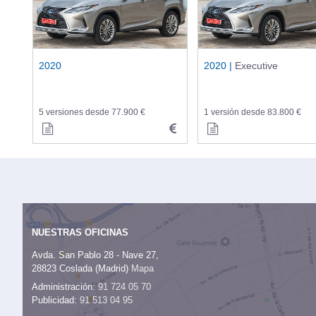
2020
2020 |
Executive
5 versiones desde 77.900 €
1 versión desde 83.800 €
NUESTRAS OFICINAS
Avda. San Pablo 28 - Nave 27,
28823 Coslada (Madrid)
Mapa
Administración:
91 724 05 70
Publicidad:
91 513 04 95