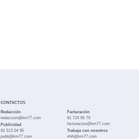
CONTACTOS
Redacción
Facturación
redaccion@km77.com
91 724 05 70
facturacion@km77.com
Publicidad
91 513 04 95
Trabaja con nosotros
publi@km77.com
rrhh@km77.com