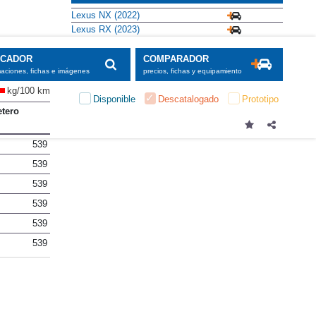
Lexus NX (2022)
Lexus RX (2023)
SCADOR
COMPARADOR
maciones, fichas e imágenes
precios, fichas y equipamiento
kg/100 km
Disponible
Descatalogado
Prototipo
etero
539
539
539
539
539
539