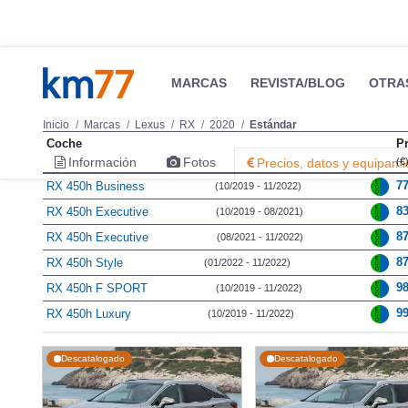
MARCAS
REVISTA/BLOG
OTRA
Inicio
Marcas
Lexus
RX
2020
Estándar
Coche
P
Información
Fotos
Precios, datos y equipami
(€
7
RX 450h Business
(10/2019 - 11/2022)
8
RX 450h Executive
(10/2019 - 08/2021)
8
RX 450h Executive
(08/2021 - 11/2022)
8
RX 450h Style
(01/2022 - 11/2022)
9
RX 450h F SPORT
(10/2019 - 11/2022)
9
RX 450h Luxury
(10/2019 - 11/2022)
Descatalogado
Descatalogado