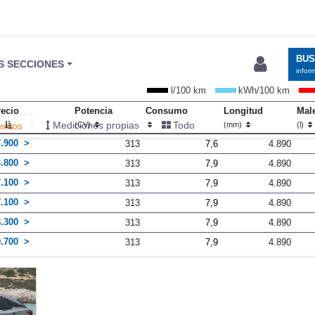
BU
S SECCIONES
infor
l/100 km
kWh/100 km
recio
Potencia
Consumo
Longitud
Mal
Mediciones propias
Todo
entos
)
(CV)
(mm)
(l)
7.900
313
7,6
4.890
3.800
313
7,9
4.890
7.100
313
7,9
4.890
7.100
313
7,9
4.890
8.300
313
7,9
4.890
9.700
313
7,9
4.890