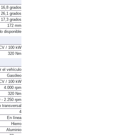
16,8 grados
26,1 grados
17,3 grados
172 mm
o disponible
CV / 100 kW
320 Nm
r el vehículo
Gasóleo
CV / 100 kW
4.000 rpm
320 Nm
 - 2.250 rpm
o transversal
4
En línea
Hierro
Aluminio