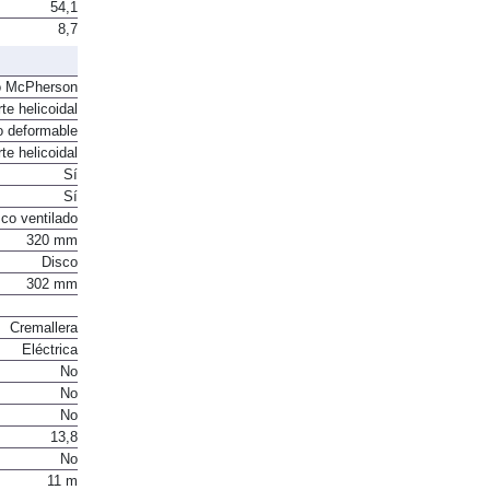
54,1
8,7
o McPherson
te helicoidal
o deformable
te helicoidal
Sí
Sí
co ventilado
320 mm
Disco
302 mm
Cremallera
Eléctrica
No
No
No
13,8
No
11 m