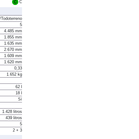
C
Todoterreno
5
4.485 mm
1.855 mm
1.635 mm
2.670 mm
1.609 mm
1.620 mm
0,33
1.652 kg
62 l
18 l
Sí
1.428 litros
439 litros
5
2 + 3