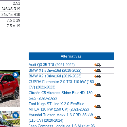
2,51
245/45 R19
245/45 R19
7.5 x 19
7.5 x 19
Alternativas
Audi Q3 35 TDI (2021-2022)
BMW X1 sDrive16d (2019-2022)
BMW X2 sDrive16d (2019-2023)
CUPRA Formentor 2.0 TDI 110 kW (150
CV) (2021-2023)
Citroën C5 Aircross Shine BlueHDi 130
S&S (2020-2022)
Ford Kuga ST-Line X 2.0 EcoBlue
MHEV 110 kW (150 CV) (2021-2022)
Hyundai Tucson Maxx 1.6 CRDi 85 kW
(115 CV) (2020-2024)
Jeep Compass Longitude 1.6 Multijet 96