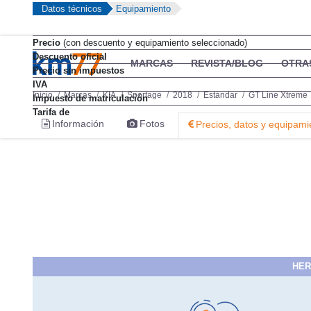
Datos técnicos
Equipamiento
Precio
(con descuento y equipamiento seleccionado)
Descuento oficial
MARCAS
REVISTA/BLOG
OTRA
Precio sin impuestos
IVA
Inicio
Marcas
KIA
Sportage
2018
Estándar
GT Line Xtreme
Impuesto de matriculación
Tarifa de
Información
Fotos
Precios, datos y equipami
HER