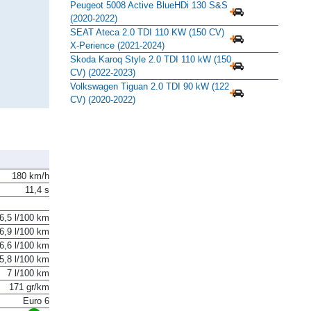
Peugeot 5008 Active BlueHDi 130 S&S
(2020-2022)
SEAT Ateca 2.0 TDI 110 KW (150 CV)
X-Perience (2021-2024)
Skoda Karoq Style 2.0 TDI 110 kW (150
CV) (2022-2023)
Volkswagen Tiguan 2.0 TDI 90 kW (122
CV) (2020-2022)
180 km/h
11,4 s
6,5 l/100 km
6,9 l/100 km
6,6 l/100 km
5,8 l/100 km
7 l/100 km
171 gr/km
Euro 6