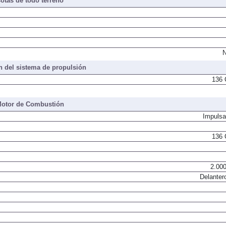
otas de todo terreno
N
 del sistema de propulsión
136 
otor de Combustión
Impulsa
136 
2.000
Delanter