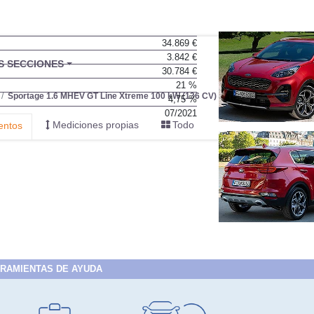
34.869 €
3.842 €
BU
S SECCIONES
30.784 €
infor
21 %
Sportage 1.6 MHEV GT Line Xtreme 100 kW (136 CV) 4x4
4,75 %
07/2021
Mediciones propias
Todo
entos
RAMIENTAS DE AYUDA