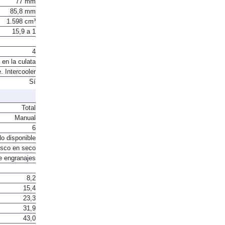
77 mm
85,8 mm
1.598 cm³
15,9 a 1
4
 en la culata
. Intercooler
Sí
Total
Manual
6
o disponible
sco en seco
e engranajes
8,2
15,4
23,3
31,9
43,0