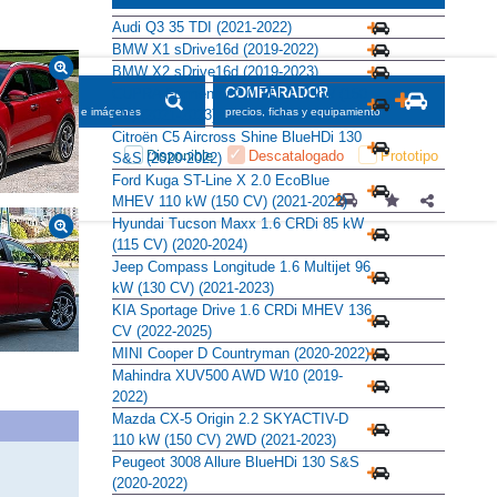
Audi Q3 35 TDI (2021-2022)
BMW X1 sDrive16d (2019-2022)
BMW X2 sDrive16d (2019-2023)
SCADOR
COMPARADOR
CUPRA Formentor 2.0 TDI 110 kW (150
maciones, fichas e imágenes
precios, fichas y equipamiento
CV) (2021-2023)
Citroën C5 Aircross Shine BlueHDi 130
Disponible
Descatalogado
Prototipo
S&S (2020-2022)
Ford Kuga ST-Line X 2.0 EcoBlue
MHEV 110 kW (150 CV) (2021-2022)
Hyundai Tucson Maxx 1.6 CRDi 85 kW
(115 CV) (2020-2024)
Jeep Compass Longitude 1.6 Multijet 96
kW (130 CV) (2021-2023)
KIA Sportage Drive 1.6 CRDi MHEV 136
CV (2022-2025)
MINI Cooper D Countryman (2020-2022)
Mahindra XUV500 AWD W10 (2019-
2022)
Mazda CX-5 Origin 2.2 SKYACTIV-D
110 kW (150 CV) 2WD (2021-2023)
Peugeot 3008 Allure BlueHDi 130 S&S
(2020-2022)