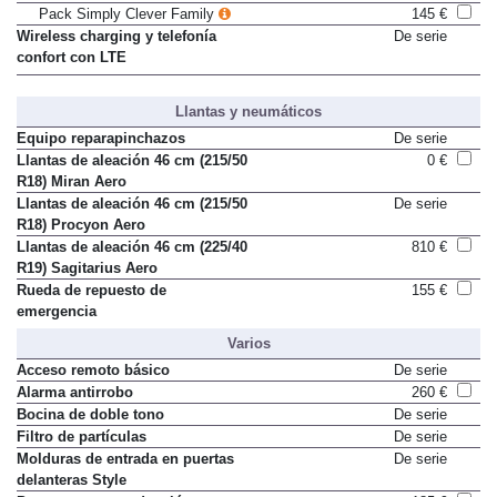
Soporte para tablet
Sólo en paquete
Pack Simply Clever Family
145 €
Wireless charging y telefonía
De serie
confort con LTE
Llantas y neumáticos
Equipo reparapinchazos
De serie
Llantas de aleación 46 cm (215/50
0 €
R18) Miran Aero
Llantas de aleación 46 cm (215/50
De serie
R18) Procyon Aero
Llantas de aleación 46 cm (225/40
810 €
R19) Sagitarius Aero
Rueda de repuesto de
155 €
emergencia
Varios
Acceso remoto básico
De serie
Alarma antirrobo
260 €
Bocina de doble tono
De serie
Filtro de partículas
De serie
Molduras de entrada en puertas
De serie