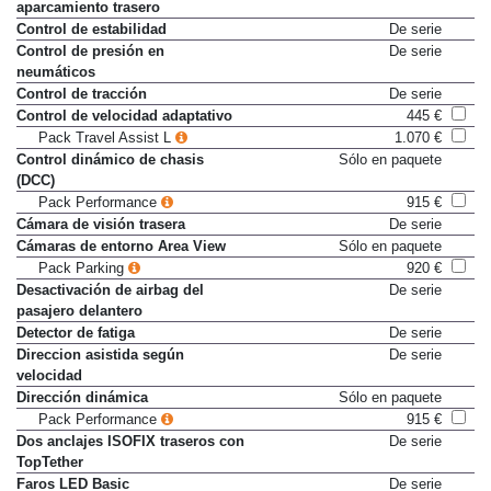
Control de distancia de
De serie
aparcamiento trasero
Control de estabilidad
De serie
Control de presión en
De serie
neumáticos
Control de tracción
De serie
Control de velocidad adaptativo
445 €
Pack Travel Assist L
1.070 €
Control dinámico de chasis
Sólo en paquete
(DCC)
Pack Performance
915 €
Cámara de visión trasera
De serie
Cámaras de entorno Area View
Sólo en paquete
Pack Parking
920 €
Desactivación de airbag del
De serie
pasajero delantero
Detector de fatiga
De serie
Direccion asistida según
De serie
velocidad
Dirección dinámica
Sólo en paquete
Pack Performance
915 €
Dos anclajes ISOFIX traseros con
De serie
TopTether