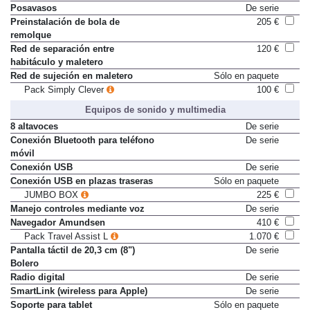
Pack Simply Clever
100 €
Posavasos
De serie
Preinstalación de bola de
205 €
remolque
Red de separación entre
120 €
habitáculo y maletero
Red de sujeción en maletero
Sólo en paquete
Pack Simply Clever
100 €
Equipos de sonido y multimedia
8 altavoces
De serie
Conexión Bluetooth para teléfono
De serie
móvil
Conexión USB
De serie
Conexión USB en plazas traseras
Sólo en paquete
JUMBO BOX
225 €
Manejo controles mediante voz
De serie
Navegador Amundsen
410 €
Pack Travel Assist L
1.070 €
Pantalla táctil de 20,3 cm (8")
De serie
Bolero
Radio digital
De serie
SmartLink (wireless para Apple)
De serie