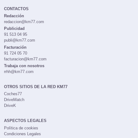
CONTACTOS
Redacción
redaccion@km77.com
Publicidad
91 513 04 95
publi@km77.com
Facturación
91 724 05 70
facturacion@km77.com
Trabaja con nosotros
rrhh@km77.com
OTROS SITIOS DE LA RED KM77
Coches77
DriveMatch
DriveK
ASPECTOS LEGALES
Política de cookies