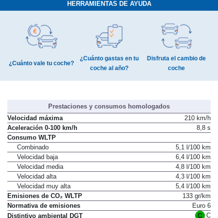
HERRAMIENTAS DE AYUDA
¿Cuánto gastas en tu
Disfruta el cambio de
¿Cuánto vale tu coche?
coche al año?
coche
Prestaciones y consumos homologados
Velocidad máxima
210 km/h
Aceleración 0-100 km/h
8,8 s
Consumo WLTP
Combinado
5,1 l/100 km
Velocidad baja
6,4 l/100 km
Velocidad media
4,8 l/100 km
Velocidad alta
4,3 l/100 km
Velocidad muy alta
5,4 l/100 km
Emisiones de CO₂ WLTP
133 gr/km
Normativa de emisiones
Euro 6