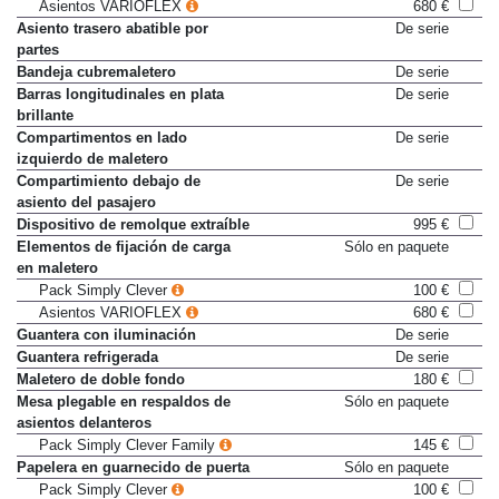
Asiento trasero abatible 40/20/40
Sólo en paquete
Asientos VARIOFLEX
680 €
Asiento trasero abatible por
De serie
partes
Bandeja cubremaletero
De serie
Barras longitudinales en plata
De serie
brillante
Compartimentos en lado
De serie
izquierdo de maletero
Compartimiento debajo de
De serie
asiento del pasajero
Dispositivo de remolque extraíble
995 €
Elementos de fijación de carga
Sólo en paquete
en maletero
Pack Simply Clever
100 €
Asientos VARIOFLEX
680 €
Guantera con iluminación
De serie
Guantera refrigerada
De serie
Maletero de doble fondo
180 €
Mesa plegable en respaldos de
Sólo en paquete
asientos delanteros
Pack Simply Clever Family
145 €
Papelera en guarnecido de puerta
Sólo en paquete