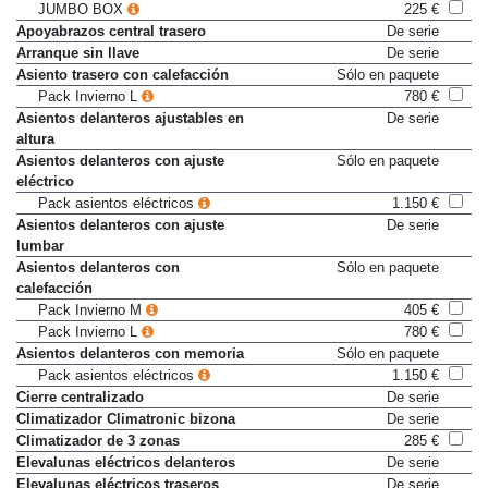
JUMBO BOX
JUMBO BOX
225 €
Apoyabrazos central trasero
De serie
Arranque sin llave
De serie
Asiento trasero con calefacción
Sólo en paquete
Pack Invierno L
780 €
Asientos delanteros ajustables en
De serie
altura
Asientos delanteros con ajuste
Sólo en paquete
eléctrico
Pack asientos eléctricos
1.150 €
Asientos delanteros con ajuste
De serie
lumbar
Asientos delanteros con
Sólo en paquete
calefacción
Pack Invierno M
405 €
Pack Invierno L
780 €
Asientos delanteros con memoria
Sólo en paquete
Pack asientos eléctricos
1.150 €
Cierre centralizado
De serie
Climatizador Climatronic bizona
De serie
Climatizador de 3 zonas
285 €
Elevalunas eléctricos delanteros
De serie