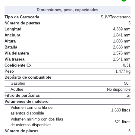
C
Distintivo ambiental DGT
Dimensiones, peso, capacidades
Tipo de Carrocería
SUV/Todoterreno
Número de puertas
5
Longitud
4.389 mm
Anchura
1.841 mm
Altura
1.603 mm
Batalla
2.638 mm
Vía delantera
1.576 mm
Vía trasera
1.541 mm
Coeficiente Cx
0,31
Peso
1.477 kg
Depósito de combustible
Gasóleo
50 l
AdBlue
No disponible
Filtro de partículas
Sí
Volúmenes de maletero
Volumen con una fila de
1.630 litros
asientos disponible
Volumen mínimo con dos filas
521 litros
de asientos disponibles