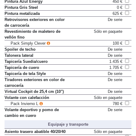
Pack Performance
915 €
Pintura Azul Energy
450 €
Pintura Gris Steel
0 €
Pintura metalizada
625 €
Retrovisores exteriores en color
De serie
de carrocería
Revestimiento de maletero de
Sólo en paquete
vellón fino
Pack Simply Clever
100 €
Spoiler de techo
De serie
Talonera lateral
De serie
Tapicería Suedia/cuero
1.435 €
Tapicería de cuero
1.705 €
Tapicería de tela Style
De serie
Tiradores exteriores en color de
De serie
carrocería
Virtual Cockpit de 25,4 cm (10")
De serie
Volante con calefacción
Sólo en paquete
Pack Invierno L
780 €
Volante deportivo y pomo de
De serie
cambio en cuero
Equipaje y transporte