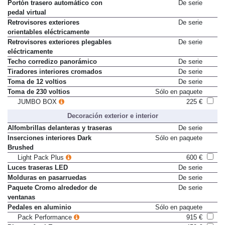
cortesía iluminados
Portón trasero automático con
De serie
pedal virtual
Retrovisores exteriores
De serie
orientables eléctricamente
Retrovisores exteriores plegables
De serie
eléctricamente
Techo corredizo panorámico
De serie
Tiradores interiores cromados
De serie
Toma de 12 voltios
De serie
Toma de 230 voltios
Sólo en paquete
JUMBO BOX
225 €
Decoración exterior e interior
Alfombrillas delanteras y traseras
De serie
Inserciones interiores Dark
Sólo en paquete
Brushed
Light Pack Plus
600 €
Luces traseras LED
De serie
Molduras en pasarruedas
De serie
Paquete Cromo alrededor de
De serie
ventanas
Pedales en aluminio
Sólo en paquete