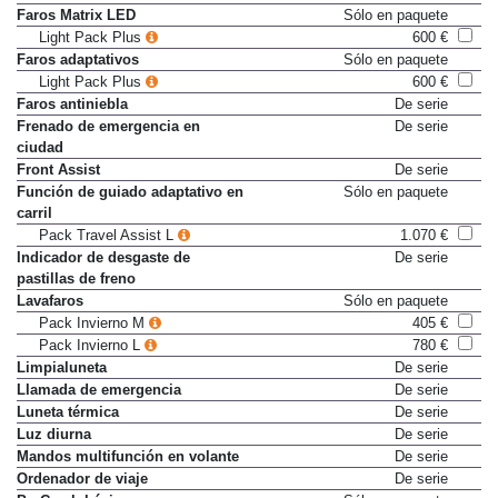
Faros LED Basic
De serie
Faros Matrix LED
Sólo en paquete
Light Pack Plus
600 €
Faros adaptativos
Sólo en paquete
Light Pack Plus
600 €
Faros antiniebla
De serie
Frenado de emergencia en
De serie
ciudad
Front Assist
De serie
Función de guiado adaptativo en
Sólo en paquete
carril
Pack Travel Assist L
1.070 €
Indicador de desgaste de
De serie
pastillas de freno
Lavafaros
Sólo en paquete
Pack Invierno M
405 €
Pack Invierno L
780 €
Limpialuneta
De serie
Llamada de emergencia
De serie
Luneta térmica
De serie
Luz diurna
De serie
Mandos multifunción en volante
De serie
Ordenador de viaje
De serie