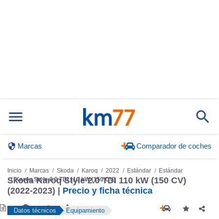
Marcas
Comparador de coches
Inicio
Marcas
Skoda
Karoq
2022
Estándar
Estándar
Skoda Karoq Style 2.0 TDI 110 kW (150 CV)
Karoq Style 2.0 TDI 110 kW (150 CV)
(2022-2023) |
Precio y ficha técnica
Datos técnicos
Equipamiento