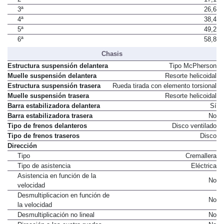
2ª
17,1
3ª
26,6
4ª
38,4
5ª
49,2
6ª
58,8
Chasis
Estructura suspensión delantera
Tipo McPherson
Muelle suspensión delantera
Resorte helicoidal
Estructura suspensión trasera
Rueda tirada con elemento torsional
Muelle suspensión trasera
Resorte helicoidal
Barra estabilizadora delantera
Sí
Barra estabilizadora trasera
No
Tipo de frenos delanteros
Disco ventilado
Tipo de frenos traseros
Disco
Dirección
Tipo
Cremallera
Tipo de asistencia
Eléctrica
Asistencia en función de la
No
velocidad
Desmultiplicacion en función de
No
la velocidad
Desmultiplicación no lineal
No