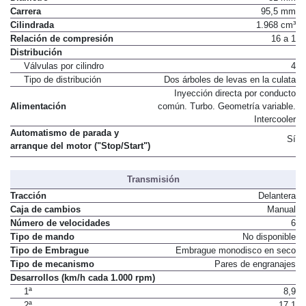
Diámetro
81 mm
Carrera
95,5 mm
Cilindrada
1.968 cm³
Relación de compresión
16 a 1
Distribución
Válvulas por cilindro
4
Tipo de distribución
Dos árboles de levas en la culata
Inyección directa por conducto
Alimentación
común. Turbo. Geometría variable.
Intercooler
Automatismo de parada y
Sí
arranque del motor ("Stop/Start")
Transmisión
Tracción
Delantera
Caja de cambios
Manual
Número de velocidades
6
Tipo de mando
No disponible
Tipo de Embrague
Embrague monodisco en seco
Tipo de mecanismo
Pares de engranajes
Desarrollos (km/h cada 1.000 rpm)
1ª
8,9