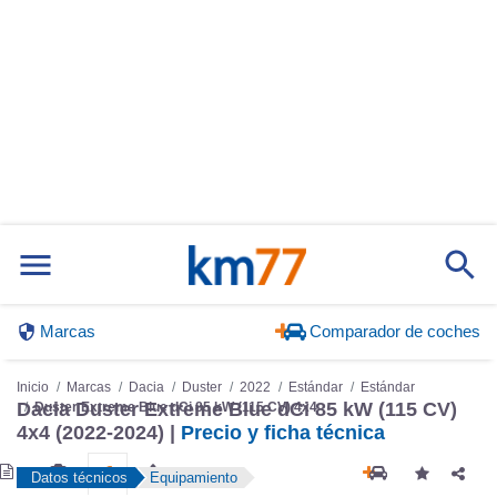
Marcas
Comparador de coches
Inicio
Marcas
Dacia
Duster
2022
Estándar
Estándar
Dacia Duster Extreme Blue dCi 85 kW (115 CV)
Duster Extreme Blue dCi 85 kW (115 CV) 4x4
4x4 (2022-2024) |
Precio y ficha técnica
Datos técnicos
Equipamiento