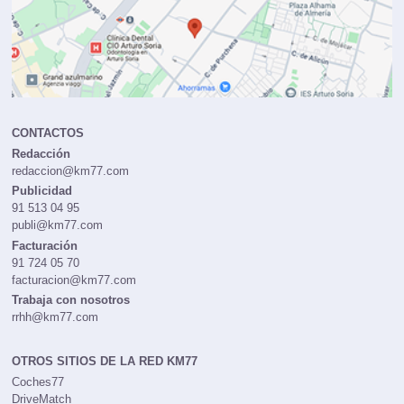
CONTACTOS
Redacción
redaccion@km77.com
Publicidad
91 513 04 95
publi@km77.com
Facturación
91 724 05 70
facturacion@km77.com
Trabaja con nosotros
rrhh@km77.com
OTROS SITIOS DE LA RED KM77
Coches77
DriveMatch