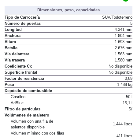
Dimensiones, peso, capacidades
Tipo de Carrocería
SUV/Todoterreno
Número de puertas
5
Longitud
4.341 mm
Anchura
1.804 mm
Altura
1.693 mm
Batalla
2.676 mm
Vía delantera
1.563 mm
Vía trasera
1.580 mm
Coeficiente Cx
No disponible
Superficie frontal
No disponible
Factor de resistencia
0,89
Peso
1.488 kg
Depósito de combustible
Gasóleo
50 l
AdBlue
15,1 l
Filtro de partículas
Sí
Volúmenes de maletero
Volumen con una fila de
1.444 litros
asientos disponible
Volumen mínimo con dos filas
411 litros