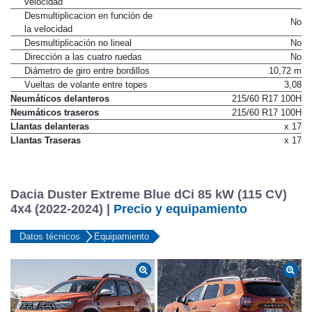
velocidad
Desmultiplicacion en función de
No
la velocidad
Desmultiplicación no lineal
No
Dirección a las cuatro ruedas
No
Diámetro de giro entre bordillos
10,72 m
Vueltas de volante entre topes
3,08
Neumáticos delanteros
215/60 R17 100H
Neumáticos traseros
215/60 R17 100H
Llantas delanteras
x 17
Llantas Traseras
x 17
Dacia Duster Extreme Blue dCi 85 kW (115 CV)
4x4 (2022-2024) |
Precio y equipamiento
Datos técnicos
Equipamiento