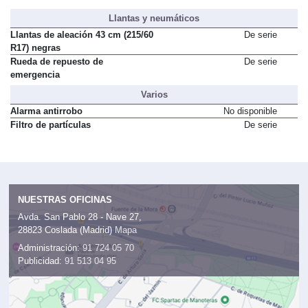
Llantas y neumáticos
Llantas de aleación 43 cm (215/60
De serie
R17) negras
Rueda de repuesto de
De serie
emergencia
Varios
Alarma antirrobo
No disponible
Filtro de partículas
De serie
NUESTRAS OFICINAS
Avda. San Pablo 28 - Nave 27,
28823 Coslada (Madrid)
Mapa
Administración:
91 724 05 70
Publicidad:
91 513 04 95