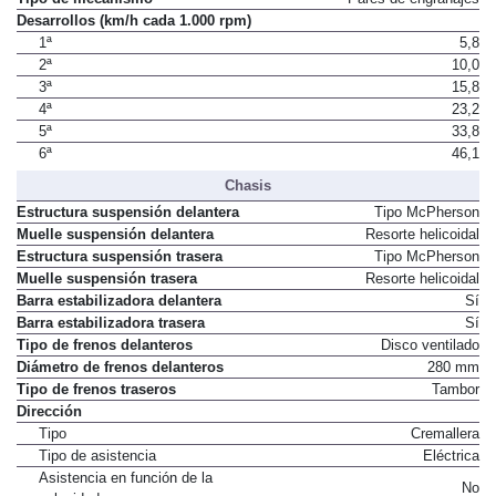
Desarrollos (km/h cada 1.000 rpm)
1ª
5,8
2ª
10,0
3ª
15,8
4ª
23,2
5ª
33,8
6ª
46,1
Chasis
Estructura suspensión delantera
Tipo McPherson
Muelle suspensión delantera
Resorte helicoidal
Estructura suspensión trasera
Tipo McPherson
Muelle suspensión trasera
Resorte helicoidal
Barra estabilizadora delantera
Sí
Barra estabilizadora trasera
Sí
Tipo de frenos delanteros
Disco ventilado
Diámetro de frenos delanteros
280 mm
Tipo de frenos traseros
Tambor
Dirección
Tipo
Cremallera
Tipo de asistencia
Eléctrica
Asistencia en función de la
No