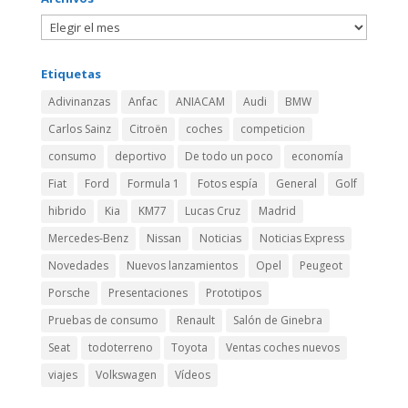
Etiquetas
Adivinanzas
Anfac
ANIACAM
Audi
BMW
Carlos Sainz
Citroën
coches
competicion
consumo
deportivo
De todo un poco
economía
Fiat
Ford
Formula 1
Fotos espía
General
Golf
hibrido
Kia
KM77
Lucas Cruz
Madrid
Mercedes-Benz
Nissan
Noticias
Noticias Express
Novedades
Nuevos lanzamientos
Opel
Peugeot
Porsche
Presentaciones
Prototipos
Pruebas de consumo
Renault
Salón de Ginebra
Seat
todoterreno
Toyota
Ventas coches nuevos
viajes
Volkswagen
Vídeos