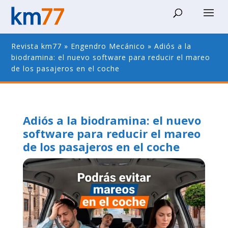
Revista km77
»
Engendro Mecánico
»
Adiós a la
biodramina: el nuevo software para reducir el mareo
de los pasajeros en el coche
Adiós a la biodramina: el nuevo
software para reducir el mareo
de los pasajeros en el coche